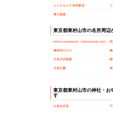
ビックカメラ 所沢駅店
コ
青江楽器
東京都東村山市の名所周辺
t
otoro monument （tokorozawa station east exit）
所
梅岩寺のカヤ
梅
久米川古戦場
都
大谷公園
東京都東村山市の神社・お
す
久米水天宮
下