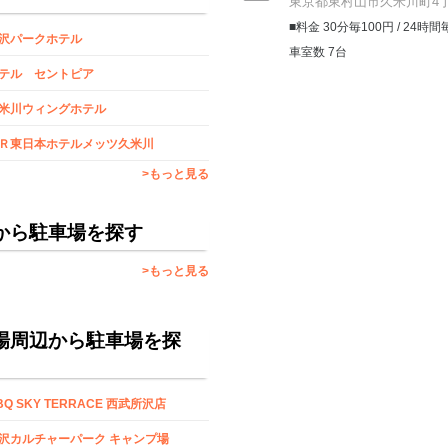
東京都東村山市久米川町4丁
■料金 30分毎100円 / 24時間
沢パークホテル
車室数 7台
テル セントピア
米川ウィングホテル
Ｒ東日本ホテルメッツ久米川
>もっと見る
から駐車場を探す
>もっと見る
場周辺から駐車場を探
BQ SKY TERRACE 西武所沢店
沢カルチャーパーク キャンプ場