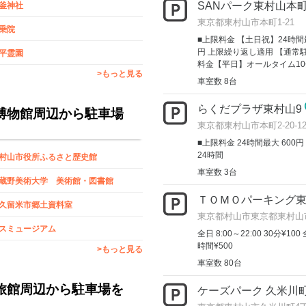
SANパーク東村山本町
釜神社
東京都東村山市本町1-21
乗院
■上限料金 【土日祝】24時間最
円 上限繰り返し適用 【通常駐車
平霊園
料金【平日】オールタイム10分
>もっと見る
車室数 8台
らくだプラザ東村山9
博物館周辺から駐車場
東京都東村山市本町2-20-12
■上限料金 24時間最大 600円 
24時間
村山市役所ふるさと歴史館
車室数 3台
蔵野美術大学 美術館・図書館
ＴＯＭＯパーキング
久留米市郷土資料室
東京都村山市東京都東村山市
スミュージアム
全日 8:00～22:00 30分¥100
時間¥500
>もっと見る
車室数 80台
旅館周辺から駐車場を
ケーズパーク 久米川