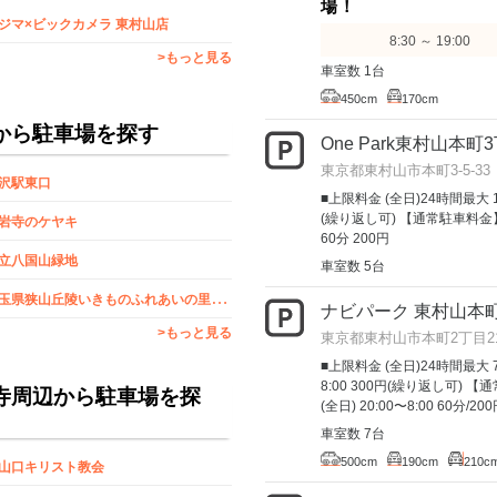
場！
ジマ×ビックカメラ 東村山店
8:30 ～ 19:00
>もっと見る
車室数 1台
450cm
170cm
から駐車場を探す
One Park東村山本町
東京都東村山市本町3-5-33
沢駅東口
■上限料金 (全日)24時間最大 1,
(繰り返し可) 【通常駐車料金】 (全日
岩寺のケヤキ
60分 200円
立八国山緑地
車室数 5台
埼
玉県狭山丘陵いきものふれあいの里センター
ナビパーク 東村山本
>もっと見る
東京都東村山市本町2丁目21
■上限料金 (全日)24時間最大 7
8:00 300円(繰り返し可) 【通常
寺周辺から駐車場を探
(全日) 20:00〜8:00 60分
車室数 7台
500cm
190cm
210c
山口キリスト教会