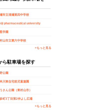
瀬市立清瀬第四中学校
iji pharmaceutical university
星学園
村山市立第六中学校
>もっと見る
から駐車場を探す
野公園
米川東住宅前児童遊園
うさん公園（東村山市）
多町3丁目第2仲よし広場
>もっと見る