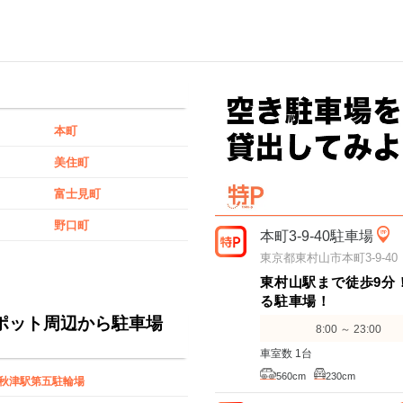
本町
美住町
富士見町
野口町
本町3-9-40駐車場
東京都東村山市本町3-9-40
東村山駅まで徒歩9分
る駐車場！
ポット周辺から駐車場
8:00 ～ 23:00
車室数 1台
560cm
230cm
秋津駅第五駐輪場