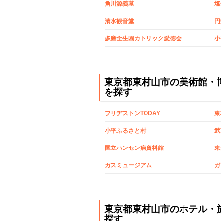
角川源義墓
塩
清水観音堂
円
多磨全生園カトリック愛徳会
小
東京都東村山市の美術館・
を探す
ブリヂストンTODAY
東
小平ふるさと村
武
国立ハンセン病資料館
東
ガスミュージアム
ガ
東京都東村山市のホテル・
探す