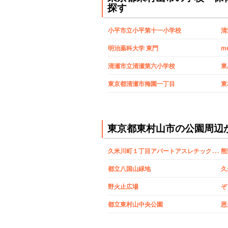
探す
小平市立小平第十一小学校
清
明治薬科大学 東門
me
清瀬市立清瀬第六小学校
東
東京都清瀬市梅園一丁目
東
東京都東村山市の公園周辺
久
米川町１丁目アパートアスレチック公園
熊
都立八国山緑地
久
野火止広場
ぞ
都立東村山中央公園
恩