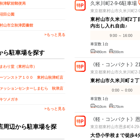
久米川町2-9-6駐車場
秋津駅前郵便局
東京都東村山市久米川町2-9
沼田公園
東村山市久米川町2丁
内出し入れ自由♪
村山市立秋津図書館
>もっと見る
9:00 ～ 16:00
車室数 1台
から駐車場を探す
480cm
200cm
《軽・コンパクト》2
まわり堂（東村山市）
東京都東村山市久米川町2-15
ーソンストア１００ 東村山秋津町店
東村山市久米川町２丁
ァッションセンターしまむら 秋津店
0:00 ～ 0:00
車室数 1台
キツメガネ
410cm
170cm
>もっと見る
《軽・コンパクト》恩多
店周辺から駐車場を探
東京都東村山市恩多町4-29-
大岱小学校まで徒歩4