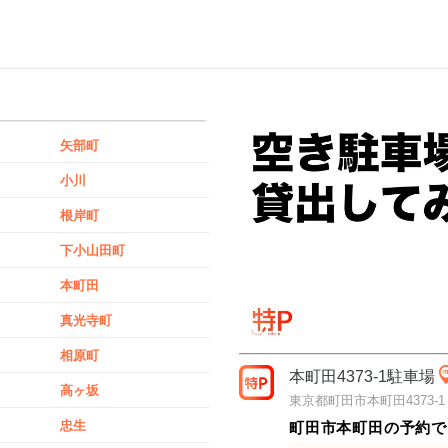
矢部町
小川
根岸町
下小山田町
本町田
真光寺町
相原町
本町田4373-1駐車場
高ヶ坂
東京都町田市本町田4373-1
忠生
町田市本町田の予約で