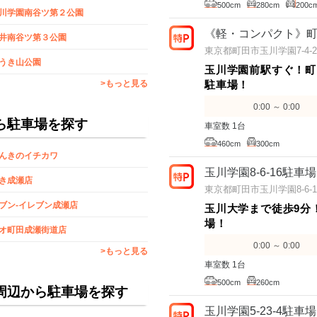
500cm
280cm
200c
川学園南谷ツ第２公園
《軽・コンパクト》町田
井南谷ツ第３公園
東京都町田市玉川学園7-4-2
うき山公園
玉川学園前駅すぐ！町
>もっと見る
駐車場！
0:00 ～ 0:00
ら駐車場を探す
車室数 1台
460cm
300cm
んきのイチカワ
玉川学園8-6-16駐車場
き成瀬店
東京都町田市玉川学園8-6-1
ブン‐イレブン成瀬店
玉川大学まで徒歩9分
場！
オ町田成瀬街道店
0:00 ～ 0:00
>もっと見る
車室数 1台
500cm
260cm
周辺から駐車場を探す
玉川学園5-23-4駐車場