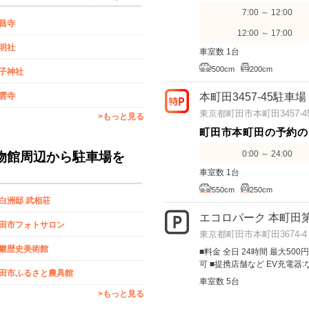
7:00 ～ 12:00
昌寺
12:00 ～ 17:00
明社
車室数 1台
500cm
200cm
子神社
本町田3457-45駐車場
雲寺
東京都町田市本町田3457-4
>もっと見る
町田市本町田の予約の
0:00 ～ 24:00
物館周辺から駐車場を
車室数 1台
550cm
250cm
白洲邸 武相荘
エコロパーク 本町田第
田市フォトサロン
東京都町田市本町田3674-4
巖歴史美術館
■料金 全日 24時間 最大500
可 ■提携店舗など EV充電器:
田市ふるさと農具館
車室数 5台
>もっと見る