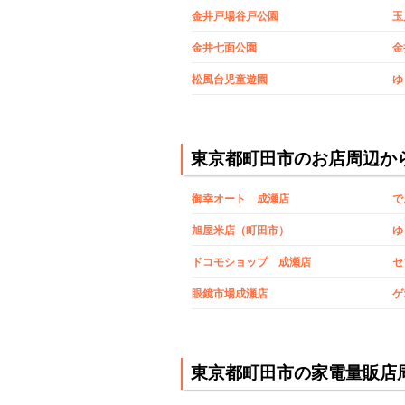
金井戸場谷戸公園
玉
金井七面公園
金
松風台児童遊園
ゆ
東京都町田市のお店周辺か
御幸オート 成瀬店
で
旭屋米店（町田市）
ゆ
ドコモショップ 成瀬店
セ
眼鏡市場成瀬店
ゲ
東京都町田市の家電量販店