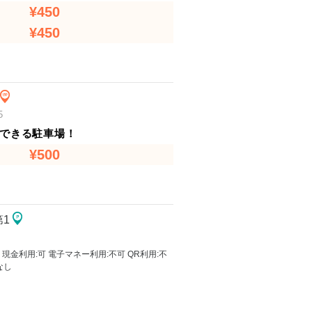
¥450
¥450
5
できる駐車場！
¥500
1
円 現金利用:可 電子マネー利用:不可 QR利用:不
なし