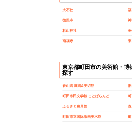
大石社
福
徳恩寺
神
杉山神社
王
南福寺
東
東京都町田市の美術館・博
探す
香山園 庭園&美術館
旧
町田市民文学館 ことばらんど
町
ふるさと農具館
泰
町田市立国际版画美术馆
町