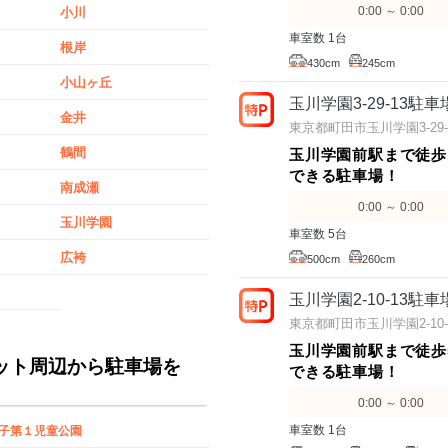
0:00 ～ 0:00
小川
車室数 1台
根岸
430cm
245cm
小山ヶ丘
玉川学園3-29-13駐車
金井
東京都町田市玉川学園3-29-
鶴間
玉川学園前駅まで徒歩
できる駐車場！
南成瀬
0:00 ～ 0:00
玉川学園
車室数 5台
広袴
500cm
260cm
玉川学園2-10-13駐車
東京都町田市玉川学園2-10-
玉川学園前駅まで徒歩
ット周辺から駐車場を
できる駐車場！
0:00 ～ 0:00
車室数 1台
子第１児童公園