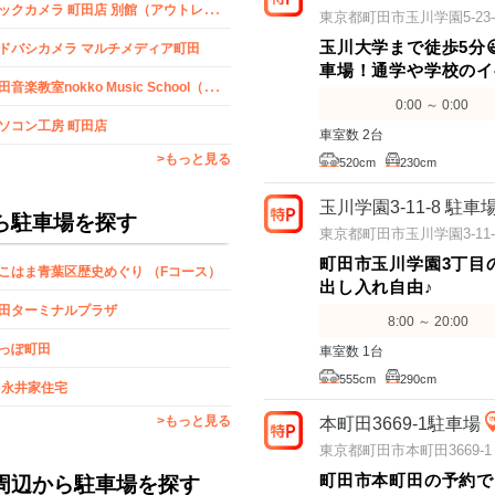
ビ
ックカメラ 町田店 別館（アウトレット）
東京都町田市玉川学園5-23-
玉川大学まで徒歩5分
ドバシカメラ マルチメディア町田
車場！通学や学校のイ
町
田音楽教室nokko Music School（ノッコ ミュージック スクール）【ボーカル・ボイストレーニング、ギター、ピアノ、サックス、ウクレレ】
0:00 ～ 0:00
ソコン工房 町田店
車室数 2台
>もっと見る
520cm
230cm
玉川学園3-11-8 駐車
ら駐車場を探す
東京都町田市玉川学園3-11-8
町田市玉川学園3丁目
こはま青葉区歴史めぐり （Fコース）
出し入れ自由♪
田ターミナルプラザ
8:00 ～ 20:00
っぽ町田
車室数 1台
555cm
290cm
 永井家住宅
>もっと見る
本町田3669-1駐車場
東京都町田市本町田3669-1
町田市本町田の予約で
周辺から駐車場を探す