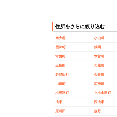
住所をさらに絞り込む
南大谷
小山町
図師町
鶴間
常盤町
木曽町
三輪町
大蔵町
野津田町
金井町
山崎町
広袴町
小野路町
上小山田町
成瀬
西成瀬
原町田
森野