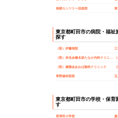
相模カンツリー倶楽部
東
東京都町田市の病院・福祉
探す
（医）伊藤病院
三
（
医）赤岳会榛名坂たなか内科クリニック
（
（医）健陽会あおば歯科クリニック
（
草野歯科医院
玉
東京都町田市の学校・保育
す
長津田小学校
森