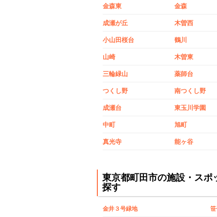
金森東
金森
成瀬が丘
木曽西
小山田桜台
鶴川
山崎
木曽東
三輪緑山
薬師台
つくし野
南つくし野
成瀬台
東玉川学園
中町
旭町
真光寺
能ヶ谷
東京都町田市の施設・スポ
探す
金井３号緑地
笹