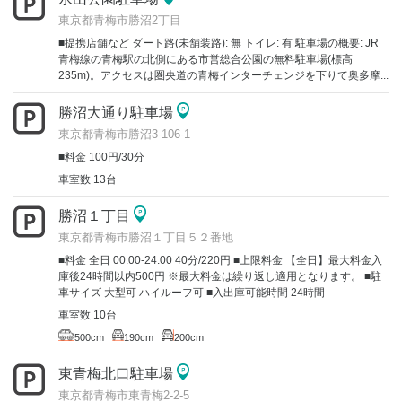
東京都青梅市勝沼2丁目
■提携店舗など ダート路(未舗装路): 無 トイレ: 有 駐車場の概要: JR
青梅線の青梅駅の北側にある市営総合公園の無料駐車場(標高
235m)。アクセスは圏央道の青梅インターチェンジを下りて奥多摩...
勝沼大通り駐車場
東京都青梅市勝沼3-106-1
■料金 100円/30分
車室数 13台
勝沼１丁目
東京都青梅市勝沼１丁目５２番地
■料金 全日 00:00-24:00 40分/220円 ■上限料金 【全日】最大料金入
庫後24時間以内500円 ※最大料金は繰り返し適用となります。 ■駐
車サイズ 大型可 ハイルーフ可 ■入出庫可能時間 24時間
車室数 10台
500cm
190cm
200cm
東青梅北口駐車場
東京都青梅市東青梅2-2-5