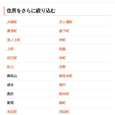
住所をさらに絞り込む
大柳町
天ヶ瀬町
裏宿町
森下町
滝ノ上町
仲町
上町
塩船
住江町
本町
吹上
谷野
御岳山
御岳本町
成木
畑中
黒沢
駒木町
富岡
新町
末広町
河辺町