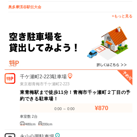
奥多摩渓谷駅伝大会
>もっと見る
予約可
千ケ瀬町2-223駐車場
東京都青梅市千ケ瀬町2-223
東青梅駅まで徒歩11分！青梅市千ヶ瀬町２丁目の予
約できる駐車場！
¥870
0:00 ～ 0:00
車室数 2台
480cm
200cm
永山公園駐車場