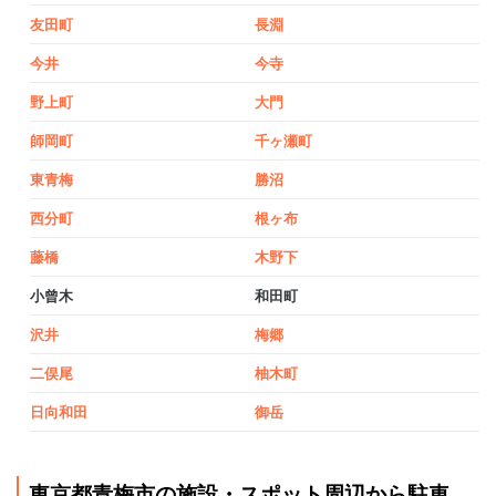
友田町
長淵
今井
今寺
野上町
大門
師岡町
千ヶ瀬町
東青梅
勝沼
西分町
根ヶ布
藤橋
木野下
小曾木
和田町
沢井
梅郷
二俣尾
柚木町
日向和田
御岳
東京都青梅市の施設・スポット周辺から駐車