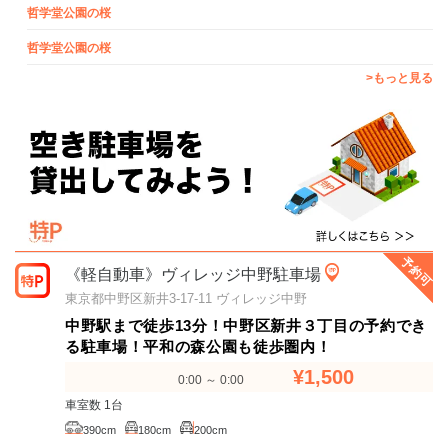
哲学堂公園の桜
哲学堂公園の桜
>もっと見る
予約可
《軽自動車》ヴィレッジ中野駐車場
東京都中野区新井3-17-11 ヴィレッジ中野
中野駅まで徒歩13分！中野区新井３丁目の予約でき
る駐車場！平和の森公園も徒歩圏内！
¥1,500
0:00 ～ 0:00
車室数 1台
390cm
180cm
200cm