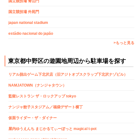
国立競技場 青山門
国立競技場 外苑門
japan national stadium
estádio nacional do japão
>もっと見る
東京都中野区の遊園地周辺から駐車場を探す
リアル脱出ゲーム下北沢店（旧アジトオブスクラップ下北沢ナゾビル）
NAMJATOWN（ナンジャタウン）
監獄レストラン ザ・ロックアップ tokyo
ナンジャ餃子スタジアム／福袋デザート横丁
仮面ライダー・ザ・ダイナー
屋内ゆうえんち まじかるてぃーぽっと magical t-pot