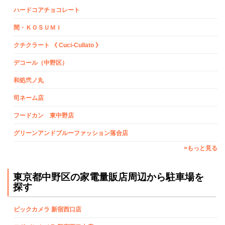
ハードコアチョコレート
間・ＫＯＳＵＭＩ
クチクラート 《 Cuci-Cullato 》
デコール（中野区）
和処弐ノ丸
司ネーム店
フードカン 東中野店
グリーンアンドブルーファッション落合店
>もっと見る
東京都中野区の家電量販店周辺から駐車場を
探す
ビックカメラ 新宿西口店