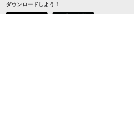
ダウンロードしよう！
ここから「インストール」して、便利な特Pアプリを
公式 X
GETしよう
公式 Facebook
特P
会員・利用規約
特定商取引法について
プライバシーポリシー
運営会社