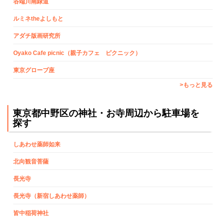
谷端川南緑道
ルミネtheよしもと
アダチ版画研究所
Oyako Cafe picnic（親子カフェ ピクニック）
東京グローブ座
>もっと見る
東京都中野区の神社・お寺周辺から駐車場を
探す
しあわせ薬師如来
北向観音菩薩
長光寺
長光寺（新宿しあわせ薬師）
皆中稲荷神社