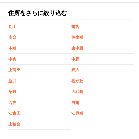
住所をさらに絞り込む
丸山
鷺宮
南台
弥生町
本町
東中野
中央
中野
上高田
野方
新井
松が丘
沼袋
大和町
若宮
白鷺
江古田
江原町
上鷺宮