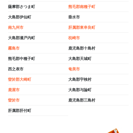
薩摩郡さつま町
熊毛郡南種子町
大島郡伊仙町
垂水市
南九州市
肝属郡東串良町
大島郡瀬戸内町
枕崎市
霧島市
鹿児島郡十島村
熊毛郡中種子町
大島郡天城町
西之表市
奄美市
曽於郡大崎町
大島郡宇検村
鹿屋市
大島郡与論町
曽於市
鹿児島郡三島村
肝属郡肝付町