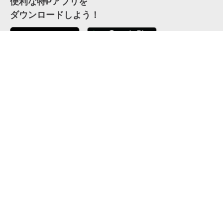
便利な特Pアプリを
ダウンロードしよう！
ここから「インストール」して、便利な特Pアプリを
公式 X
GETしよう
公式 Facebook
特P
会員・利用規約
特定商取引法について
プライバシーポリシー