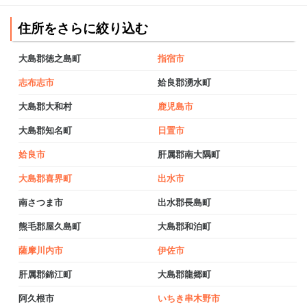
住所をさらに絞り込む
大島郡徳之島町
指宿市
志布志市
姶良郡湧水町
大島郡大和村
鹿児島市
大島郡知名町
日置市
姶良市
肝属郡南大隅町
大島郡喜界町
出水市
南さつま市
出水郡長島町
熊毛郡屋久島町
大島郡和泊町
薩摩川内市
伊佐市
肝属郡錦江町
大島郡龍郷町
阿久根市
いちき串木野市