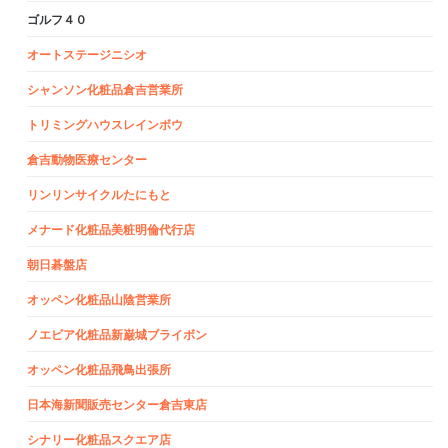
ゴルフ４０
オートステージニシオ
シャンソン化粧品倉吉営業所
トリミングハウスレインボウ
倉吉動物医療センター
リンリンサイクルたにもと
メナード化粧品美粧明倫代行店
朝日碁盤店
オッペン化粧品山陰営業所
ノエビア化粧品新巌城ブライボン
オッペン化粧品飛鳥出張所
日本海新聞販売センター倉吉東店
シナリー化粧品スクエア店