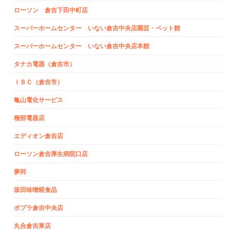
ローソン 倉吉下田中町店
スーパーホームセンター いない倉吉中央店園芸・ペット館
スーパーホームセンター いない倉吉中央店本館
タナカ電器（倉吉市）
ＩＢＣ（倉吉市）
亀山電化サービス
種部電器店
エディオン倉吉店
ローソン倉吉厚生病院口店
夢邦
坂田味噌糀食品
ポプラ倉吉中央店
丸合倉吉東店