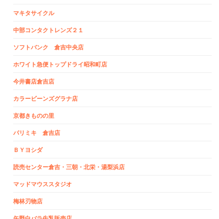
マキタサイクル
中部コンタクトレンズ２１
ソフトバンク 倉吉中央店
ホワイト急便トップドライ昭和町店
今井書店倉吉店
カラービーンズグラナ店
京都きものの里
パリミキ 倉吉店
ＢＹヨシダ
読売センター倉吉・三朝・北栄・湯梨浜店
マッドマウススタジオ
梅林刃物店
矢野白バラ牛乳販売店