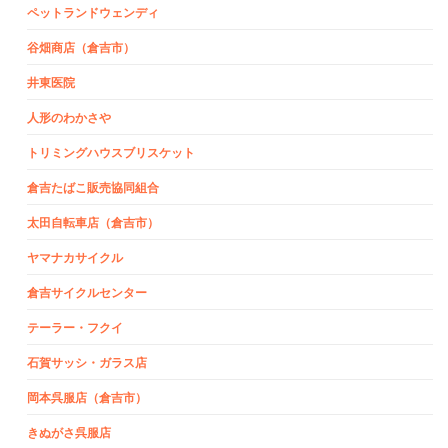
ペットランドウェンディ
谷畑商店（倉吉市）
井東医院
人形のわかさや
トリミングハウスブリスケット
倉吉たばこ販売協同組合
太田自転車店（倉吉市）
ヤマナカサイクル
倉吉サイクルセンター
テーラー・フクイ
石賀サッシ・ガラス店
岡本呉服店（倉吉市）
きぬがさ呉服店