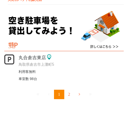
丸合倉吉東店
鳥取県倉吉市上灘町5
利用客無料
車室数 98台
1
2