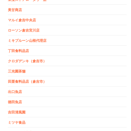
美甘商店
マルイ倉吉中央店
ローソン倉吉宮川店
ミキプルーン山根代理店
丁田食料品店
クロダデンキ（倉吉市）
三光園茶舗
田栗食料品店（倉吉市）
出口魚店
徳田魚店
吉田清風園
ミツヤ食品