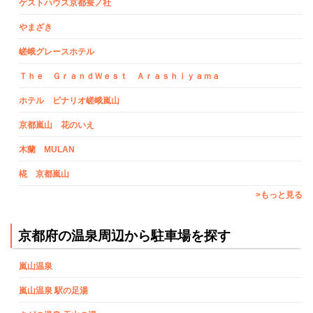
ゲストハウス京都蚕ノ社
やまざき
嵯峨グレースホテル
Ｔｈｅ ＧｒａｎｄＷｅｓｔ Ａｒａｓｈｉｙａｍａ
ホテル ビナリオ嵯峨嵐山
京都嵐山 花のいえ
木蘭 MULAN
椛 京都嵐山
>もっと見る
京都府の温泉周辺から駐車場を探す
嵐山温泉
嵐山温泉 駅の足湯