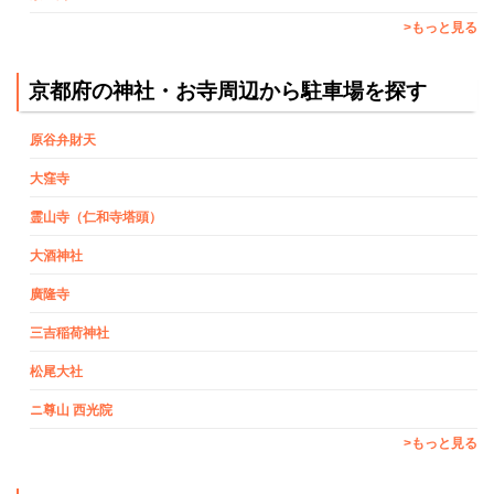
>もっと見る
京都府の神社・お寺周辺から駐車場を探す
原谷弁財天
大窪寺
霊山寺（仁和寺塔頭）
大酒神社
廣隆寺
三吉稲荷神社
松尾大社
ニ尊山 西光院
>もっと見る