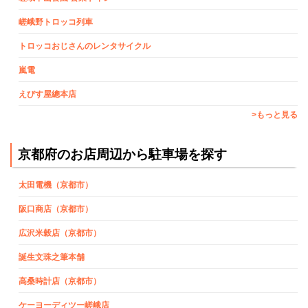
嵯峨野トロッコ列車
トロッコおじさんのレンタサイクル
嵐電
えびす屋總本店
>もっと見る
京都府のお店周辺から駐車場を探す
太田電機（京都市）
阪口商店（京都市）
広沢米穀店（京都市）
誕生文珠之筆本舗
高桑時計店（京都市）
ケーヨーディツー嵯峨店