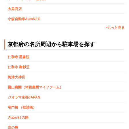
大晃商店
小森自動車AutoNEO
>もっと見る
京都府の名所周辺から駐車場を探す
仁和寺 黒書院
仁和寺 御影堂
梅津大神宮
嵐山農園（体験農園マイファーム）
ジオラマ京都JAPAN
竜門橋 （歌詰橋）
きぬかけの路
京の舞