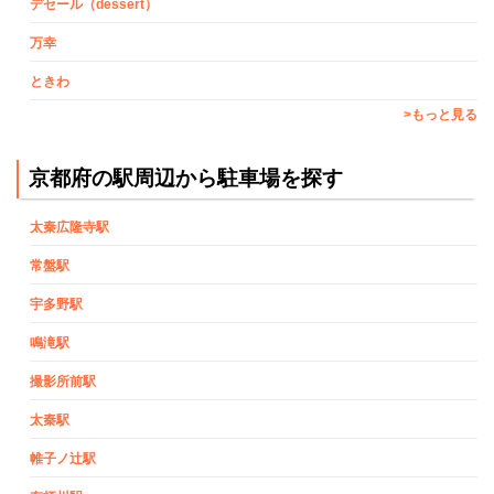
デセール（dessert）
万幸
ときわ
>もっと見る
京都府の駅周辺から駐車場を探す
太秦広隆寺駅
常盤駅
宇多野駅
鳴滝駅
撮影所前駅
太秦駅
帷子ノ辻駅