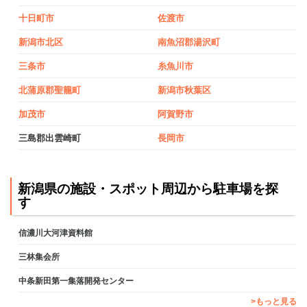
十日町市
佐渡市
新潟市北区
南魚沼郡湯沢町
三条市
糸魚川市
北蒲原郡聖籠町
新潟市秋葉区
加茂市
阿賀野市
三島郡出雲崎町
長岡市
新潟県の施設・スポット周辺から駐車場を探
す
信濃川大河津資料館
三林集会所
中条新田第一集落開発センター
>もっと見る