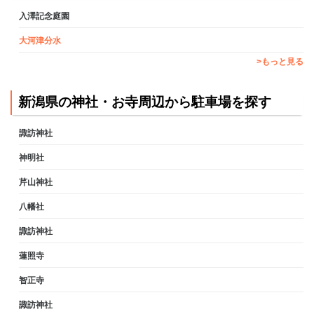
入澤記念庭園
大河津分水
>もっと見る
新潟県の神社・お寺周辺から駐車場を探す
諏訪神社
神明社
芹山神社
八幡社
諏訪神社
蓮照寺
智正寺
諏訪神社