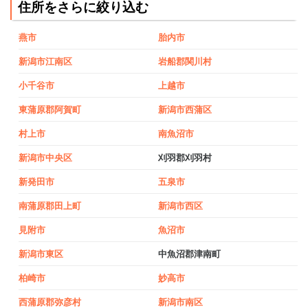
住所をさらに絞り込む
燕市
胎内市
新潟市江南区
岩船郡関川村
小千谷市
上越市
東蒲原郡阿賀町
新潟市西蒲区
村上市
南魚沼市
新潟市中央区
刈羽郡刈羽村
新発田市
五泉市
南蒲原郡田上町
新潟市西区
見附市
魚沼市
新潟市東区
中魚沼郡津南町
柏崎市
妙高市
西蒲原郡弥彦村
新潟市南区