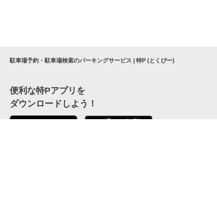
駐車場予約・駐車場検索のパーキングサービス | 特P (とくぴー)
便利な特Pアプリを
ダウンロードしよう！
ここから「インストール」して、便利な特Pアプリを
公式 X
GETしよう