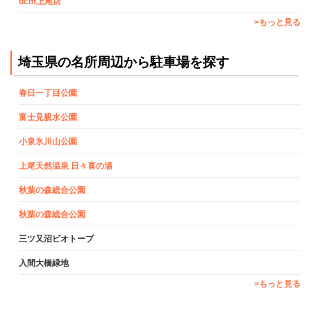
dcm上尾店
>もっと見る
埼玉県の名所周辺から駐車場を探す
春日一丁目公園
富士見親水公園
小泉氷川山公園
上尾天然温泉 日々喜の湯
秋葉の森総合公園
秋葉の森総合公園
三ツ又沼ビオトープ
入間大橋緑地
>もっと見る