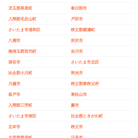
児玉郡美里町
春日部市
入間郡毛呂山町
戸田市
さいたま市浦和区
秩父郡横瀬町
八潮市
所沢市
南埼玉郡宮代町
吉川市
深谷市
さいたま市北区
比企郡小川町
和光市
川越市
秩父郡東秩父村
坂戸市
東松山市
入間郡三芳町
蕨市
さいたま市桜区
比企郡ときがわ町
北本市
秩父市
大里郡寄居町
日高市