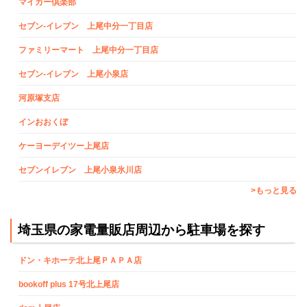
マイカー倶楽部
セブン‐イレブン 上尾中分一丁目店
ファミリーマート 上尾中分一丁目店
セブン‐イレブン 上尾小泉店
河原塚支店
インおおくぼ
ケーヨーデイツー上尾店
セブンイレブン 上尾小泉氷川店
>もっと見る
埼玉県の家電量販店周辺から駐車場を探す
ドン・キホーテ北上尾ＰＡＰＡ店
bookoff plus 17号北上尾店