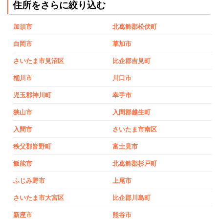
住所をさらに絞り込む
加須市
北葛飾郡松伏町
白岡市
草加市
さいたま市見沼区
比企郡吉見町
桶川市
川口市
児玉郡神川町
幸手市
狭山市
入間郡越生町
入間市
さいたま市南区
秩父郡皆野町
富士見市
飯能市
北葛飾郡杉戸町
ふじみ野市
上尾市
さいたま市大宮区
比企郡川島町
新座市
熊谷市