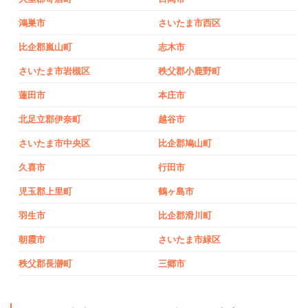
鴻巣市
さいたま市西区
比企郡嵐山町
志木市
さいたま市岩槻区
秩父郡小鹿野町
蓮田市
本庄市
北足立郡伊奈町
越谷市
さいたま市中央区
比企郡鳩山町
久喜市
行田市
児玉郡上里町
鶴ヶ島市
羽生市
比企郡滑川町
朝霞市
さいたま市緑区
秩父郡長瀞町
三郷市