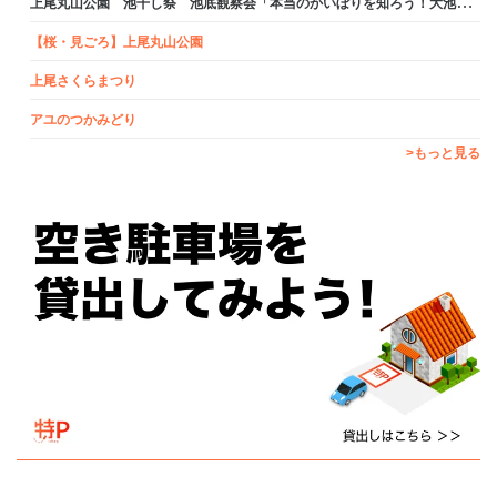
上
尾丸山公園 池干し祭 池底観察会「本当のかいぼりを知ろう！大池探検ツアー」
【桜・見ごろ】上尾丸山公園
上尾さくらまつり
アユのつかみどり
>もっと見る