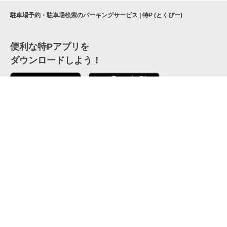
駐車場予約・駐車場検索のパーキングサービス | 特P (とくぴー)
便利な特Pアプリを
ダウンロードしよう！
ここから「インストール」して、便利な特Pアプリを
公式 X
GETしよう
公式 Facebook
特P