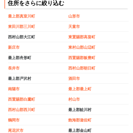
住所をさらに絞り込む
最上郡真室川町
山形市
東田川郡三川町
天童市
西村山郡大江町
東置賜郡高畠町
新庄市
東村山郡山辺町
最上郡舟形町
西置賜郡飯豊町
長井市
西村山郡朝日町
最上郡戸沢村
酒田市
南陽市
最上郡最上町
西置賜郡白鷹町
村山市
西村山郡西川町
最上郡鮭川村
鶴岡市
飽海郡遊佐町
尾花沢市
最上郡金山町