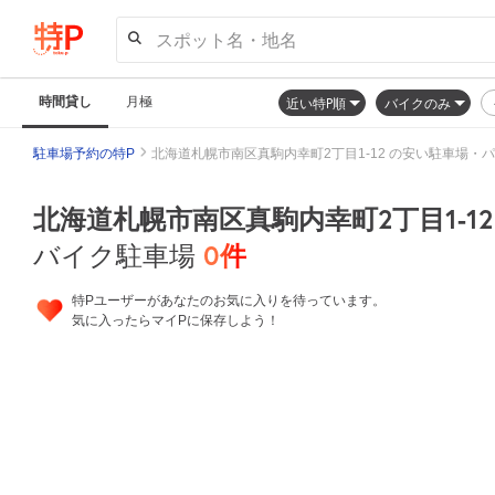
スポット名・地名
時間貸し
月極
近い特P順
バイクのみ
駐車場予約の特P
北海道札幌市南区真駒内幸町2丁目1-12 の安い駐車場・
北海道札幌市南区真駒内幸町2丁目1-12
0
件
バイク駐車場
特Pユーザーがあなたのお気に入りを待っています。
気に入ったらマイPに保存しよう！