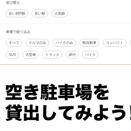
並び替え
近い特P順
安い順
人気順
車種で絞り込み
すべて
クルマのみ
バイクのみ
軽自動車
コンパクト
SUV
大型車
トラック
原付
バイク