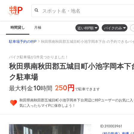
スポット名・地名
時間貸し
月極
近い特P順
バイクのみ
駐車場予約の特P
秋田県南秋田郡五城目町小池字岡本下台 の予約できるバ
バイク駐車場が1件見つかりました！
秋田県南秋田郡五城目町小池字岡本下
ク駐車場
250円
10
時間
最大料金
で駐車できます
秋田県南秋田郡五城目町小池字岡本下台周辺に特Pユーザーのお気に入
気に入ったらマイPに保存しよう！
ID:310003961
《軽自動車》東磯ノ目