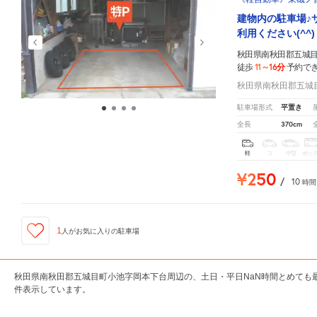
建物内の駐車場♪
利用ください(^^)
秋田県南秋田郡五城
11～16分
徒歩
予約で
秋田県南秋田郡五城目
平置き
駐車場形式
370cm
全長
軽
コ
中型
ボッ
¥250
/
10
時間
1
人が
お気に入りの駐車場
秋田県南秋田郡五城目町小池字岡本下台周辺の、土日・平日NaN時間とめても
件表示しています。