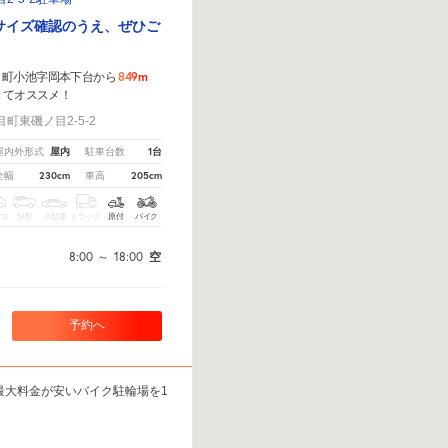
サイズ確認のうえ、ぜひご
849m
目町小池字岡本下台から
きてオススメ！
町東磯ノ目2-5-2
屋内
1台
屋内外形式
駐車台数
230cm
205cm
全幅
車高
クス
SUV
大型車
トラック
原付
バイク
8:00
～
18:00
空
予約へ
最大料金が安いバイク駐輪場を1