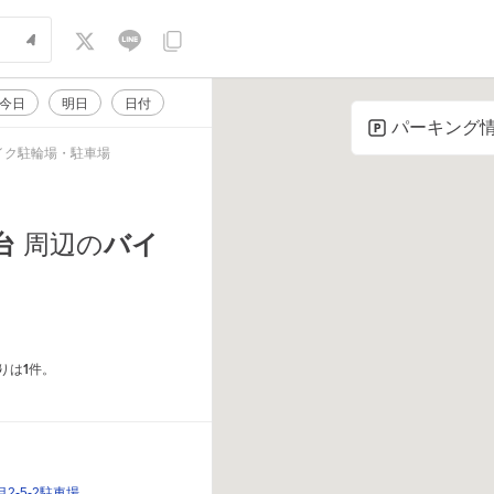
今日
明日
日付
パーキング
イク駐輪場・駐車場
台
周辺の
バイ
1
りは
件。
2-5-2駐車場