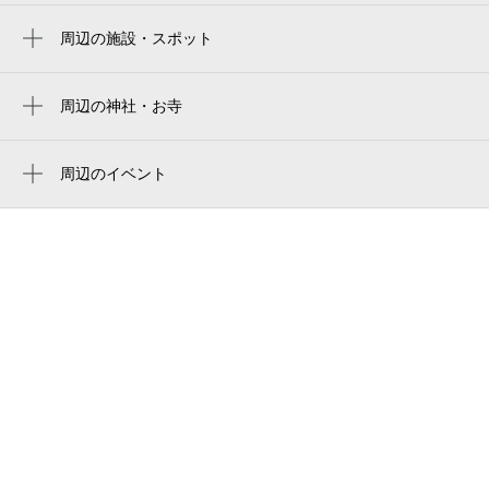
周辺の施設・スポット
さいたま市役所 岩槻文化公園
岩槻文化公園
周辺の神社・お寺
周辺に神社・お寺が見つかりませんでした。
岩槻文化公園体育館
周辺のイベント
さいたま市花火大会 打ち上げ会場
令和8年度 さいたま市花火大会 岩槻文化
岩槻文化公園元荒川緑地多目的広場
公園会場
元荒川緑地（多目的広場）
岩槻文化公園 陸上競技場
さいたま市岩槻文化公園陸上競技場
岩槻文化公園
iwatsuki culture park
岩槻文化公園 多機能トイレ