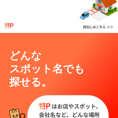
どんな
スポット名でも
探せる。