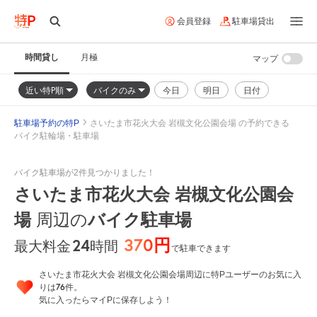
会員登録
駐車場貸出
時間貸し
月極
マップ
近い特P順
バイクのみ
今日
明日
日付
駐車場予約の特P
さいたま市花火大会 岩槻文化公園会場 の予約できる
バイク駐輪場・駐車場
バイク駐車場が2件見つかりました！
さいたま市花火大会 岩槻文化公園会
場
バイク駐車場
周辺の
370円
24
時間
最大料金
で駐車できます
さいたま市花火大会 岩槻文化公園会場周辺に特Pユーザーのお気に入
76
りは
件。
気に入ったらマイPに保存しよう！