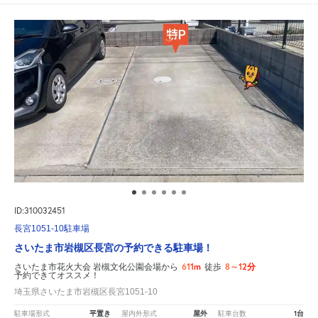
ID:310032451
長宮1051-10駐車場
さいたま市岩槻区長宮の予約できる駐車場！
611m
8～12分
さいたま市花火大会 岩槻文化公園会場から
徒歩
予約できてオススメ！
埼玉県さいたま市岩槻区長宮1051-10
平置き
屋外
1台
駐車場形式
屋内外形式
駐車台数