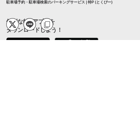
駐車場予約・駐車場検索のパーキングサービス | 特P (とくぴー)
便利な特Pアプリを
ダウンロードしよう！
ここから「インストール」して、便利な特Pアプリを
公式 X
GETしよう
公式 Facebook
特P