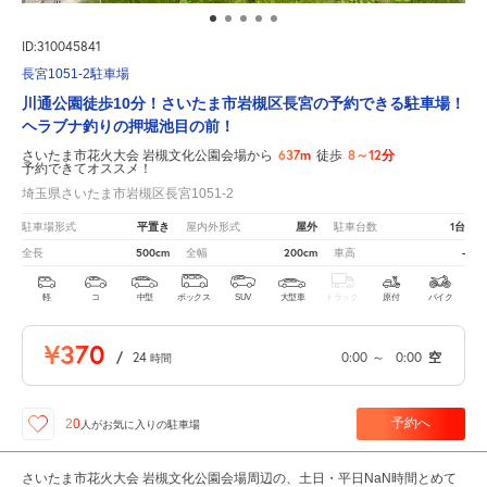
ID:310045841
長宮1051-2駐車場
川通公園徒歩10分！さいたま市岩槻区長宮の予約できる駐車場！
ヘラブナ釣りの押堀池目の前！
637m
8～12分
さいたま市花火大会 岩槻文化公園会場から
徒歩
予約できてオススメ！
埼玉県さいたま市岩槻区長宮1051-2
平置き
屋外
1台
駐車場形式
屋内外形式
駐車台数
500cm
200cm
-
全長
全幅
車高
軽
コ
中型
ボックス
SUV
大型車
トラック
原付
バイク
¥370
/
24
0:00
～
0:00
空
時間
予約へ
20
人が
お気に入りの駐車場
さいたま市花火大会 岩槻文化公園会場周辺の、土日・平日NaN時間とめて