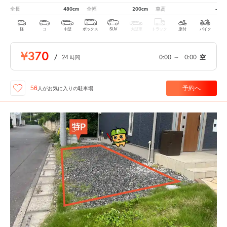
480cm
200cm
-
全長
全幅
車高
軽
コ
中型
ボックス
SUV
大型車
トラック
原付
バイク
¥370
/
24
0:00
～
0:00
空
時間
予約へ
56
人が
お気に入りの駐車場