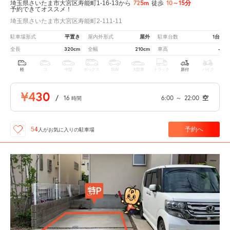
725m
10～15分
埼玉県さいたま市大宮区寿能町1-16-13から
徒歩
予約できてオススメ！
埼玉県さいたま市大宮区寿能町2-111-11
平置き
屋外
1台
駐車場形式
屋内外形式
駐車台数
320cm
210cm
-
全長
全幅
車高
軽
コ
中型
ボックス
SUV
大型車
トラック
原付
バイク
¥430
/
16
6:00
～
22:00
空
時間
予約へ
54
人が
お気に入りの駐車場