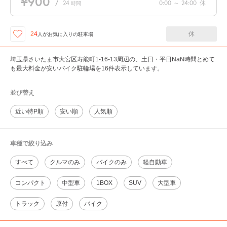
¥900
/
24
0:00
～
24:00
休
時間
休
24
人が
お気に入りの駐車場
埼玉県さいたま市大宮区寿能町1-16-13周辺の、土日・平日NaN時間とめて
も最大料金が安いバイク駐輪場を16件表示しています。
並び替え
近い特P順
安い順
人気順
車種で絞り込み
すべて
クルマのみ
バイクのみ
軽自動車
コンパクト
中型車
1BOX
SUV
大型車
トラック
原付
バイク