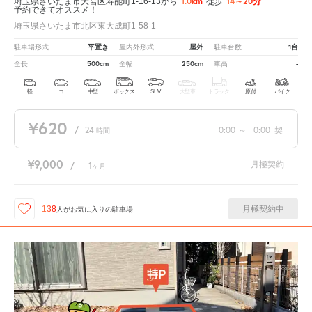
1.0km
14～20分
埼玉県さいたま市大宮区寿能町1-16-13から
徒歩
予約できてオススメ！
埼玉県さいたま市北区東大成町1-58-1
平置き
屋外
1台
駐車場形式
屋内外形式
駐車台数
500cm
250cm
-
全長
全幅
車高
軽
コ
中型
ボックス
SUV
大型車
トラック
原付
バイク
¥620
/
24
0:00
～
0:00
契
時間
¥9,000
月極契約
/
1
ヶ月
月極契約中
138
人が
お気に入りの駐車場