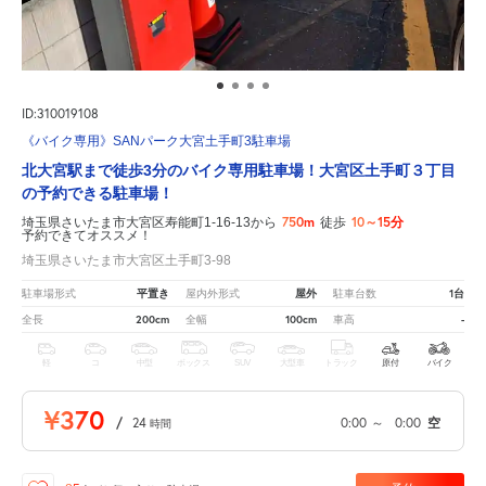
ID:310019108
《バイク専用》SANパーク大宮土手町3駐車場
北大宮駅まで徒歩3分のバイク専用駐車場！大宮区土手町３丁目
の予約できる駐車場！
750m
10～15分
埼玉県さいたま市大宮区寿能町1-16-13から
徒歩
予約できてオススメ！
埼玉県さいたま市大宮区土手町3-98
平置き
屋外
1台
駐車場形式
屋内外形式
駐車台数
200cm
100cm
-
全長
全幅
車高
軽
コ
中型
ボックス
SUV
大型車
トラック
原付
バイク
¥370
/
24
0:00
～
0:00
空
時間