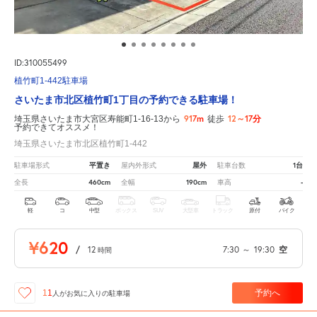
ID:310055499
植竹町1-442駐車場
さいたま市北区植竹町1丁目の予約できる駐車場！
917m
12～17分
埼玉県さいたま市大宮区寿能町1-16-13から
徒歩
予約できてオススメ！
埼玉県さいたま市北区植竹町1-442
平置き
屋外
1台
駐車場形式
屋内外形式
駐車台数
460cm
190cm
-
全長
全幅
車高
軽
コ
中型
ボックス
SUV
大型車
トラック
原付
バイク
¥620
/
12
7:30
～
19:30
空
時間
予約へ
11
人が
お気に入りの駐車場