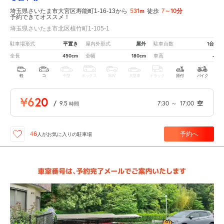
531m
7～10分
埼玉県さいたま市大宮区寿能町1-16-13から
徒歩
予約できてオススメ！
埼玉県さいたま市北区植竹町1-105-1
平置き
屋外
1台
駐車場形式
屋内外形式
駐車台数
450cm
180cm
-
全長
全幅
車高
軽
コ
中型
ボックス
SUV
大型車
トラック
原付
バイク
¥620
/
9.5
7:30
～
17:00
空
時間
予約へ
46
人が
お気に入りの駐車場