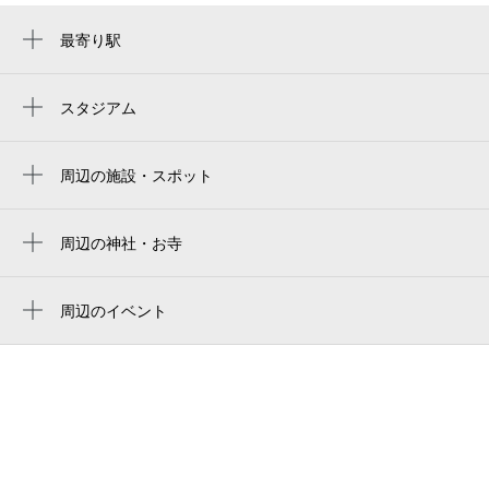
最寄り駅
大宮公園駅
北大宮駅
スタジアム
大宮公園野球場
土呂駅
nack5 stadium omiya
周辺の施設・スポット
鉄道博物館駅
blue bird cafe & atelier blue bird ブルーバー
NACK5スタジアム大宮
ドカフェ
周辺の神社・お寺
stade du parc omiya
シャトーブリアン
周辺に神社・お寺が見つかりませんでした。
大宮公園駅前ハイツ
周辺のイベント
夏休み子ども組紐教室（キーホルダー作
埼玉県立博物館
成）
ラーメン二郎 大宮公園駅前店
企画展「土をこねこね1万年～土製品の考古
埼玉県立歴史と民俗の博物館学芸部
学～」
埼玉県立歴史と民俗の博物館管理部
中高生のための博物館体験講座