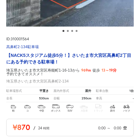
ID:310001564
高鼻町2-134駐車場
【NACK5スタジアム徒歩5分！】さいたま市大宮区高鼻町2丁目
にある予約できる駐車場！
969m
13～19分
埼玉県さいたま市大宮区寿能町1-16-13から
徒歩
予約できてオススメ！
埼玉県さいたま市大宮区高鼻町2-134
平置き
屋外
1台
駐車場形式
屋内外形式
駐車台数
530cm
250cm
-
全長
全幅
車高
軽
コ
中型
ボックス
SUV
大型車
トラック
原付
バイク
¥870
/
24
0:00
～
0:00
空
時間