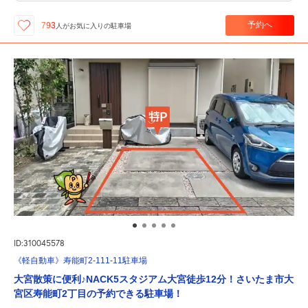
予約へ
793
人が
お気に入りの駐車場
ID:310045578
《軽自動車》寿能町2-111-11駐車場
大宮散策に便利♪NACK5スタジアム大宮徒歩12分！さいたま市大
宮区寿能町2丁目の予約できる駐車場！