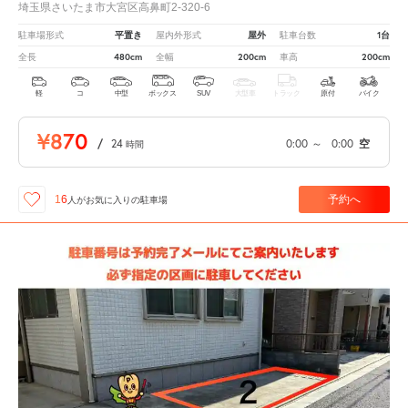
埼玉県さいたま市大宮区高鼻町2-320-6
平置き
屋外
1台
駐車場形式
屋内外形式
駐車台数
480cm
200cm
200cm
全長
全幅
車高
軽
コ
中型
ボックス
SUV
大型車
トラック
原付
バイク
¥870
/
24
0:00
～
0:00
空
時間
予約へ
16
人が
お気に入りの駐車場