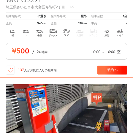
予約できてオススメ！
埼玉県さいたま市大宮区寿能町2丁目111-9
平置き
屋外
1台
駐車場形式
屋内外形式
駐車台数
540cm
210cm
-
全長
全幅
車高
軽
コ
中型
ボックス
SUV
大型車
トラック
原付
バイク
¥500
/
24
0:00
～
0:00
空
時間
予約へ
137
人が
お気に入りの駐車場