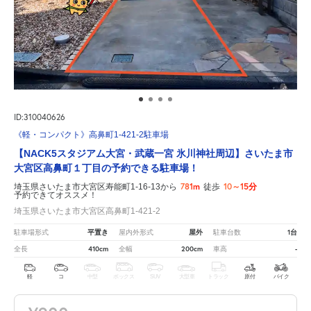
ID:310040626
《軽・コンパクト》高鼻町1-421-2駐車場
【NACK5スタジアム大宮・武蔵一宮 氷川神社周辺】さいたま市
大宮区高鼻町１丁目の予約できる駐車場！
781m
10～15分
埼玉県さいたま市大宮区寿能町1-16-13から
徒歩
予約できてオススメ！
埼玉県さいたま市大宮区高鼻町1-421-2
平置き
屋外
1台
駐車場形式
屋内外形式
駐車台数
410cm
200cm
-
全長
全幅
車高
軽
コ
中型
ボックス
SUV
大型車
トラック
原付
バイク