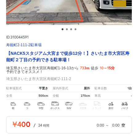
ID:310044591
寿能町2-111-2駐車場
【NACK5スタジアム大宮まで徒歩12分！】さいたま市大宮区寿
能町２丁目の予約できる駐車場！
733m
10～15分
埼玉県さいたま市大宮区寿能町1-16-13から
徒歩
予約できてオススメ！
埼玉県さいたま市大宮区寿能町2-111-2
平置き
屋外
1台
駐車場形式
屋内外形式
駐車台数
500cm
270cm
-
全長
全幅
車高
軽
コ
中型
ボックス
SUV
大型車
トラック
原付
バイク
¥400
/
24
0:00
～
0:00
空
時間