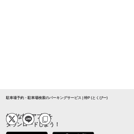
埼玉県立歴史と民俗の博物館
大宮けいりん 水かけまつり！『サマフェ
ス 2nd スプラッシュ！』
株式会社大宮国体記念会館
大宮けいりん 水かけまつり！『サマフェ
さいたま市立大宮北中学校
ス』
さいたま市大宮公園弓道場
弓道場
駐車場予約・駐車場検索のパーキングサービス | 特P (とくぴー)
便利な特Pアプリを
ダウンロードしよう！