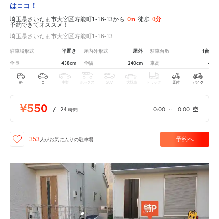
はココ！
0m
0分
埼玉県さいたま市大宮区寿能町1-16-13から
徒歩
予約できてオススメ！
埼玉県さいたま市大宮区寿能町1-16-13
平置き
屋外
1台
駐車場形式
屋内外形式
駐車台数
438cm
240cm
-
全長
全幅
車高
軽
コ
中型
ボックス
SUV
大型車
トラック
原付
バイク
¥550
/
24
0:00
～
0:00
空
時間
予約へ
353
人が
お気に入りの駐車場