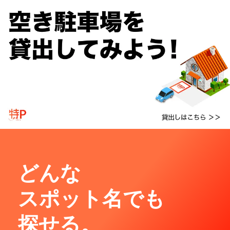
どんな
スポット名でも
探せる。