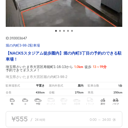
ID:310003647
堀の内町3-98-2駐車場
【NACK5スタジアム徒歩圏内】堀の内町3丁目の予約のできる駐
車場！
1.0km
13～19分
埼玉県さいたま市大宮区寿能町1-16-13から
徒歩
予約できてオススメ！
埼玉県さいたま市大宮区堀の内町3-98-2
平置き
屋内
1台
駐車場形式
屋内外形式
駐車台数
430cm
270cm
250cm
全長
全幅
車高
軽
コ
中型
ボックス
SUV
大型車
トラック
原付
バイク
¥555
/
24
0:00
～
24:00
休
時間