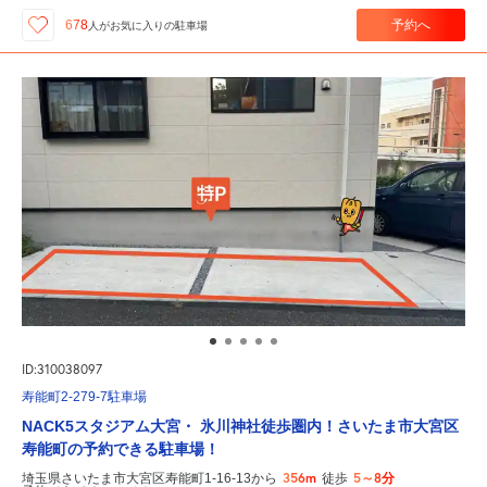
予約へ
678
人が
お気に入りの駐車場
ID:310038097
寿能町2-279-7駐車場
NACK5スタジアム大宮・ 氷川神社徒歩圏内！さいたま市大宮区
寿能町の予約できる駐車場！
356m
5～8分
埼玉県さいたま市大宮区寿能町1-16-13から
徒歩