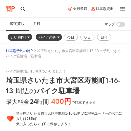
会員登録
駐車場貸出
時間貸し
月極
マップ
近い特P順
バイクのみ
今日
明日
日付
駐車場予約の特P
埼玉県さいたま市大宮区寿能町1-16-13 の予約できる
バイク駐輪場・駐車場
バイク駐車場が15件見つかりました！
埼玉県さいたま市大宮区寿能町1-16-
13
周辺の
バイク駐車場
400円
24
時間
最大料金
で駐車できます
埼玉県さいたま市大宮区寿能町1-16-13周辺に特Pユーザーのお気に
2856
入りは
件。
気に入ったらマイPに保存しよう！