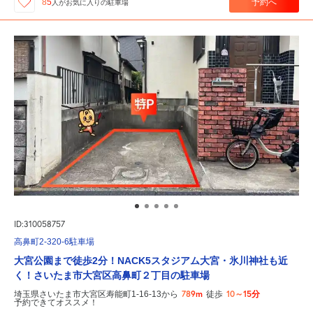
予約へ
85
人が
お気に入りの駐車場
ID:310058757
高鼻町2-320-6駐車場
大宮公園まで徒歩2分！NACK5スタジアム大宮・氷川神社も近
く！さいたま市大宮区高鼻町２丁目の駐車場
789m
10～15分
埼玉県さいたま市大宮区寿能町1-16-13から
徒歩
予約できてオススメ！