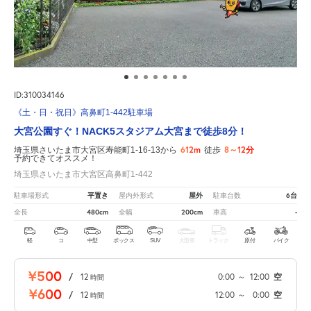
ID:310034146
《土・日・祝日》高鼻町1-442駐車場
大宮公園すぐ！NACK5スタジアム大宮まで徒歩8分！
612m
8～12分
埼玉県さいたま市大宮区寿能町1-16-13から
徒歩
予約できてオススメ！
埼玉県さいたま市大宮区高鼻町1-442
平置き
屋外
6台
駐車場形式
屋内外形式
駐車台数
480cm
200cm
-
全長
全幅
車高
軽
コ
中型
ボックス
SUV
大型車
トラック
原付
バイク
¥500
/
12
0:00
～
12:00
空
時間
¥600
/
12
12:00
～
0:00
空
時間