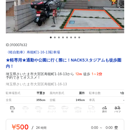
ID:310007632
《軽自動車》寿能町1-16-13駐車場
★軽専用★通勤や公園に行く際に！NACK5スタジアムも徒歩圏
内！
12m
1～2分
埼玉県さいたま市大宮区寿能町1-16-13から
徒歩
予約できてオススメ！
埼玉県さいたま市大宮区寿能町1-16-13
平置き
屋外
1台
駐車場形式
屋内外形式
駐車台数
355cm
245cm
-
全長
全幅
車高
軽
コ
中型
ボックス
SUV
大型車
トラック
原付
バイク
¥500
/
24
0:00
～
0:00
空
時間