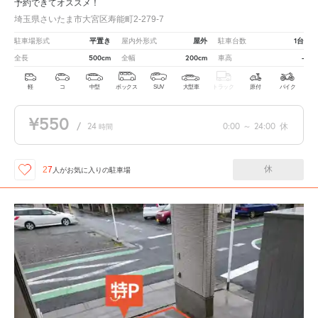
予約できてオススメ！
埼玉県さいたま市大宮区寿能町2-279-7
平置き
屋外
1台
駐車場形式
屋内外形式
駐車台数
500cm
200cm
-
全長
全幅
車高
軽
コ
中型
ボックス
SUV
大型車
トラック
原付
バイク
¥550
/
24
0:00
～
24:00
休
時間
休
27
人が
お気に入りの駐車場