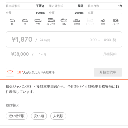
平置き
屋外
1台
駐車場形式
屋内外形式
駐車台数
500cm
200cm
-
全長
全幅
車高
軽
コ
中型
ボックス
SUV
大型車
トラック
原付
バイク
¥1,870
/
24
0:00
～
0:00
契
時間
¥38,000
月極契約
/
1
ヶ月
月極契約中
187
人が
お気に入りの駐車場
損保ジャパン本社ビル駐車場周辺から、予約制バイク駐輪場を格安順に13
件表示しています。
並び替え
近い特P順
安い順
人気順