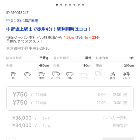
ID:310013247
中央1-28-10駐車場
中野坂上駅まで徒歩4分！駅利用時はココ！
1.3km
16～23分
損保ジャパン本社ビル駐車場から
徒歩
予約できてオススメ！
東京都中野区中央1-28-10
平置き
屋外
1台
駐車場形式
屋内外形式
駐車台数
480cm
180cm
200cm
全長
全幅
車高
軽
コ
中型
ボックス
SUV
大型車
トラック
原付
バイク
¥750
/
12
0:00
～
12:00
契
時間
¥750
/
12
12:00
～
0:00
契
時間
¥36,000
マンスリー契約
/
1
ヶ月
¥34,000
月極契約
/
1
ヶ月