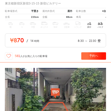
東京都新宿区新宿3-15-15 新宿ピカデリー
平置き
屋外
4台
駐車場形式
屋内外形式
駐車台数
220cm
88cm
-
全長
全幅
車高
軽
コ
中型
ボックス
SUV
大型車
トラック
原付
バイク
¥870
/
14
8:30
～
22:30
空
時間
予約へ
581
人が
お気に入りの駐車場