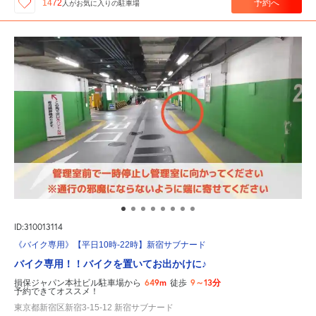
予約へ
1472
人が
お気に入りの駐車場
ID:310013114
《バイク専用》【平日10時-22時】新宿サブナード
バイク専用！！バイクを置いてお出かけに♪
649m
9～13分
損保ジャパン本社ビル駐車場から
徒歩
予約できてオススメ！
東京都新宿区新宿3-15-12 新宿サブナード