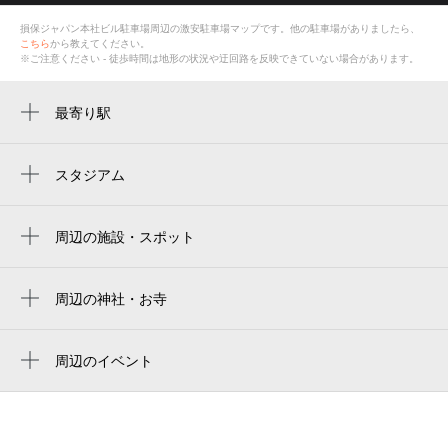
損保ジャパン本社ビル駐車場
周辺の激安
駐車場
マップです。他の駐車場がありましたら、
こちら
から教えてください。
※ご注意ください - 徒歩時間は地形の状況や迂回路を反映できていない場合があります。
最寄り駅
新宿西口駅
西新宿駅
スタジアム
国立競技場 中央門
都庁前駅
国立競技場 千駄ヶ谷門
周辺の施設・スポット
新線新宿駅
（株） 損害保険ジャパン 自動車事故の受付
新国立竞技场
新宿駅
センター
周辺の神社・お寺
japan national stadium
西武新宿駅
揖保ジャパン東郷青児美術館
常泉院新宿鬼子母神
estádio nacional do japão
新宿三丁目駅
東郷青児記念損保ジャパン日本興亜美術館
常圓寺
周辺のイベント
國立競技場
第48回芸能山城組ケチャまつり
大久保駅
損害保険ジャパン
常圓寺
国立スタジアム
ホテルローズガーデン新宿 夏祭り ホテ
新大久保駅
損害保険ジャパン 本社ビル
常泉院
ルで楽しむ縁日
mufg stadium