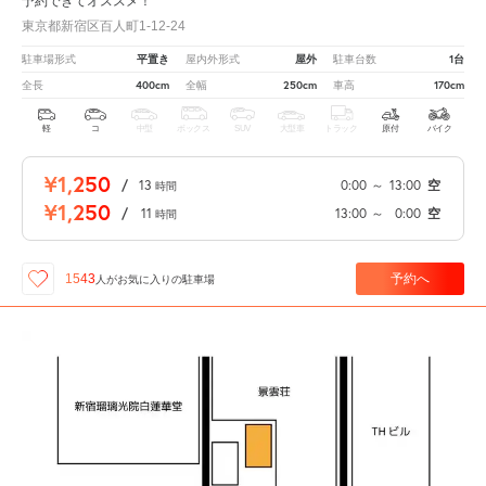
予約できてオススメ！
東京都新宿区百人町1-12-24
平置き
屋外
1台
駐車場形式
屋内外形式
駐車台数
400cm
250cm
170cm
全長
全幅
車高
軽
コ
中型
ボックス
SUV
大型車
トラック
原付
バイク
¥1,250
/
13
0:00
～
13:00
空
時間
¥1,250
/
11
13:00
～
0:00
空
時間
予約へ
1543
人が
お気に入りの駐車場