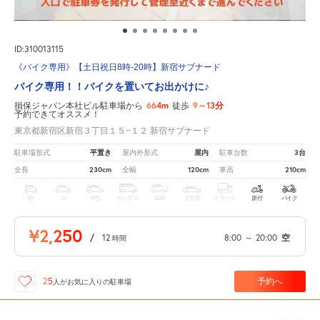
ID:310013115
《バイク専用》【土日祝日8時-20時】新宿サブナード
バイク専用！！バイクを置いてお出かけに♪
664m
9～13分
損保ジャパン本社ビル駐車場から
徒歩
予約できてオススメ！
東京都新宿区新宿３丁目１５−１２ 新宿サブナード
平置き
屋内
3台
駐車場形式
屋内外形式
駐車台数
230cm
120cm
210cm
全長
全幅
車高
軽
コ
中型
ボックス
SUV
大型車
トラック
原付
バイク
¥2,250
/
12
8:00
～
20:00
空
時間
予約へ
25
人が
お気に入りの駐車場