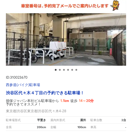
ID:310023670
西参道(バイク)駐車場
渋谷区代々木４丁目の予約できる駐車場！
1.1km
14～20分
損保ジャパン本社ビル駐車場から
徒歩
予約できてオススメ！
東京都渋谷区東京都渋谷区代々木4-28
平置き
屋外
2台
駐車場形式
屋内外形式
駐車台数
200cm
100cm
-
全長
全幅
車高