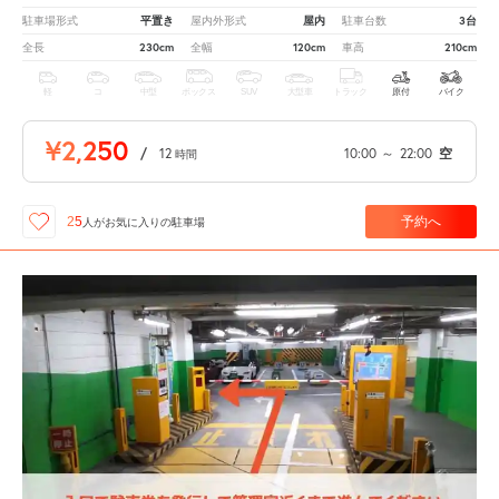
平置き
屋内
3台
駐車場形式
屋内外形式
駐車台数
230cm
120cm
210cm
全長
全幅
車高
軽
コ
中型
ボックス
SUV
大型車
トラック
原付
バイク
¥2,250
/
12
10:00
～
22:00
空
時間
予約へ
25
人が
お気に入りの駐車場