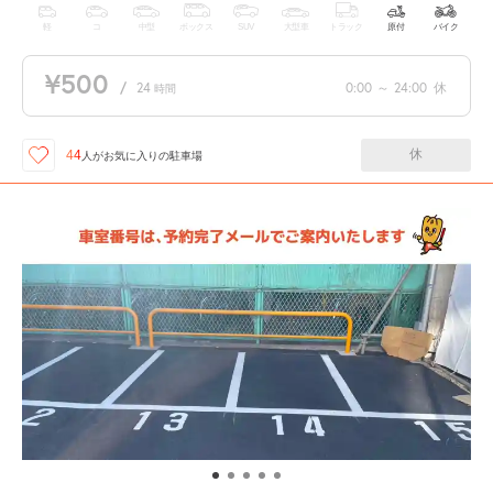
軽
コ
中型
ボックス
SUV
大型車
トラック
原付
バイク
¥500
/
24
0:00
～
24:00
休
時間
休
44
人が
お気に入りの駐車場