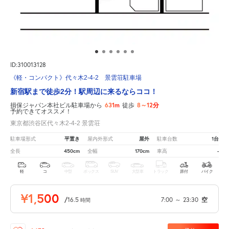
ID:310013128
《軽・コンパクト》代々木2-4-2 景雲荘駐車場
新宿駅まで徒歩2分！駅周辺に来るならココ！
631m
8～12分
損保ジャパン本社ビル駐車場から
徒歩
予約できてオススメ！
東京都渋谷区代々木2-4-2 景雲荘
平置き
屋外
1台
駐車場形式
屋内外形式
駐車台数
450cm
170cm
-
全長
全幅
車高
軽
コ
中型
ボックス
SUV
大型車
トラック
原付
バイク
¥1,500
/
16.5
7:00
～
23:30
空
時間