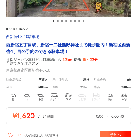
ID:310014772
西新宿4-8-10駐車場
西新宿五丁目駅、新宿十二社熊野神社まで徒歩圏内！新宿区西新
宿4丁目の予約のできる駐車場！
1.2km
15～22分
損保ジャパン本社ビル駐車場から
徒歩
予約できてオススメ！
東京都新宿区西新宿4-8-10
平置き
屋外
1台
駐車場形式
屋内外形式
駐車台数
500cm
210cm
230cm
全長
全幅
車高
軽
コ
中型
ボックス
SUV
大型車
トラック
原付
バイク
¥1,620
/
24
0:00
～
0:00
空
時間
予約へ
696
人が
お気に入りの駐車場