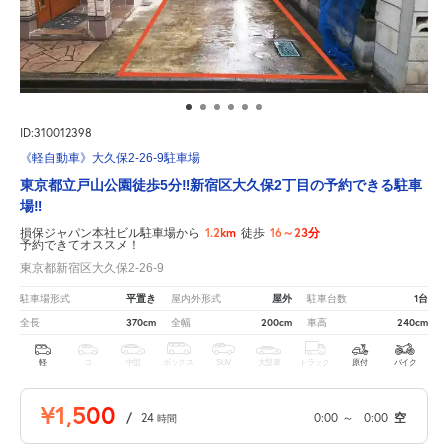
ID:310012398
《軽自動車》大久保2-26-9駐車場
東京都立戸山公園徒歩5分‼︎新宿区大久保2丁目の予約できる駐車
場‼︎
1.2km
16～23分
損保ジャパン本社ビル駐車場から
徒歩
予約できてオススメ！
東京都新宿区大久保2-26-9
平置き
屋外
1台
駐車場形式
屋内外形式
駐車台数
370cm
200cm
240cm
全長
全幅
車高
軽
コ
中型
ボックス
SUV
大型車
トラック
原付
バイク
¥1,500
/
24
0:00
～
0:00
空
時間