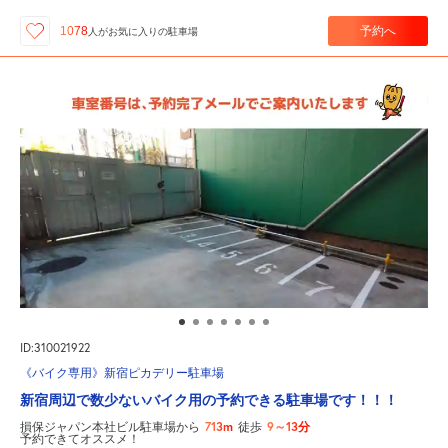
予約へ
1078
人が
お気に入りの駐車場
ID:310021922
《バイク専用》新宿ピカデリー駐車場
新宿周辺で数少ないバイク用の予約できる駐車場です！！！
713m
9～13分
損保ジャパン本社ビル駐車場から
徒歩
予約できてオススメ！