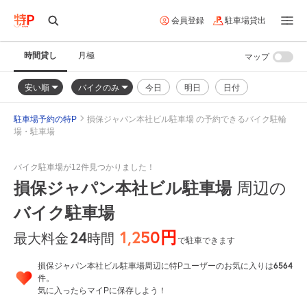
会員登録
駐車場貸出
時間貸し
月極
マップ
安い順
バイクのみ
今日
明日
日付
駐車場予約の特P
損保ジャパン本社ビル駐車場 の予約できるバイク駐輪
場・駐車場
バイク駐車場が12件見つかりました！
損保ジャパン本社ビル駐車場
周辺の
バイク駐車場
1,250円
24
時間
最大料金
で駐車できます
6564
損保ジャパン本社ビル駐車場周辺に特Pユーザーのお気に入りは
件。
気に入ったらマイPに保存しよう！