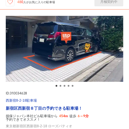
月極契約中
480
人が
お気に入りの駐車場
ID:310034628
西新宿8-2-18駐車場
新宿区西新宿８丁目の予約できる駐車場！
454m
6～9分
損保ジャパン本社ビル駐車場から
徒歩
予約できてオススメ！
東京都新宿区西新宿8-2-18 ローズパティオ