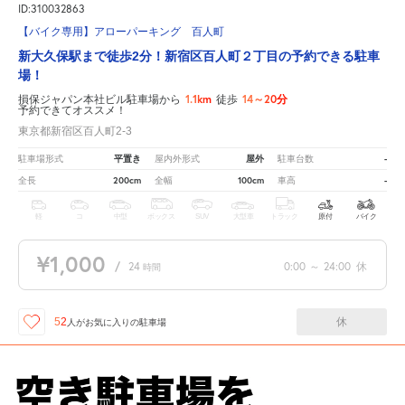
ID:310032863
【バイク専用】アローパーキング 百人町
新大久保駅まで徒歩2分！新宿区百人町２丁目の予約できる駐車
場！
1.1km
14～20分
損保ジャパン本社ビル駐車場から
徒歩
予約できてオススメ！
東京都新宿区百人町2-3
平置き
屋外
-
駐車場形式
屋内外形式
駐車台数
200cm
100cm
-
全長
全幅
車高
軽
コ
中型
ボックス
SUV
大型車
トラック
原付
バイク
¥1,000
/
24
0:00
～
24:00
休
時間
休
52
人が
お気に入りの駐車場