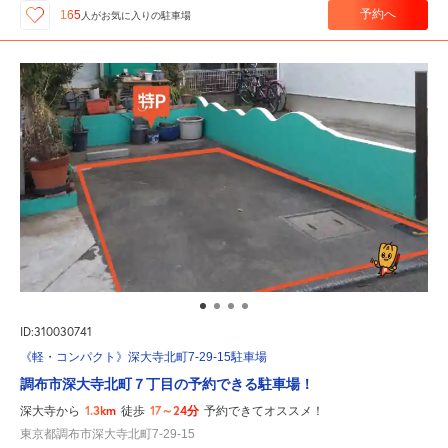
予約へ
165
人が
お気に入りの駐車場
ID:310030741
《軽・コンパクト》深大寺北町7-29-15駐車場
調布市深大寺北町７丁目の予約できる駐車場！
1.3km
17～24分
深大寺から
徒歩
予約できてオススメ！
東京都調布市深大寺北町7-29-15