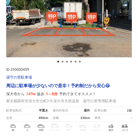
ID:310000459
湯守の里駐車場
周辺に駐車場が少ないので是非！予約制だから安心😃
347m
5～8分
深大寺から
徒歩
予約できてオススメ！
東京都調布市深大寺元町2-8 深大寺天然温泉 湯守の里専用駐車場
平置き
屋外
2台
駐車場形式
屋内外形式
駐車台数
450cm
230cm
-
全長
全幅
車高
軽
コ
中型
ボックス
SUV
大型車
トラック
原付
バイク