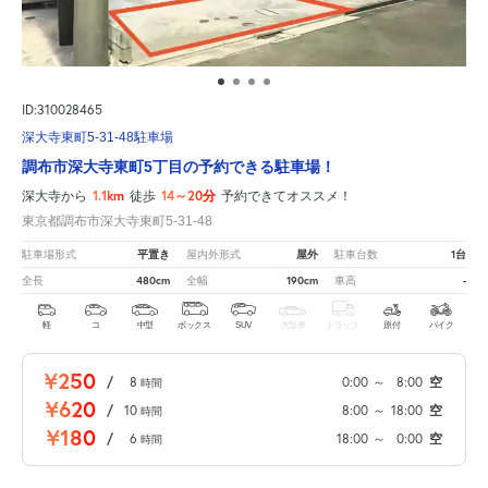
ID:310028465
深大寺東町5-31-48駐車場
調布市深大寺東町5丁目の予約できる駐車場！
1.1km
14～20分
深大寺から
徒歩
予約できてオススメ！
東京都調布市深大寺東町5-31-48
平置き
屋外
1台
駐車場形式
屋内外形式
駐車台数
480cm
190cm
-
全長
全幅
車高
軽
コ
中型
ボックス
SUV
大型車
トラック
原付
バイク
¥250
/
8
0:00
～
8:00
空
時間
¥620
/
10
8:00
～
18:00
空
時間
¥180
/
6
18:00
～
0:00
空
時間