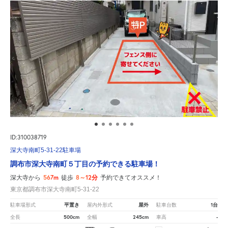
ID:310038719
深大寺南町5-31-22駐車場
調布市深大寺南町５丁目の予約できる駐車場！
567m
8～12分
深大寺から
徒歩
予約できてオススメ！
東京都調布市深大寺南町5-31-22
平置き
屋外
1台
駐車場形式
屋内外形式
駐車台数
500cm
245cm
-
全長
全幅
車高