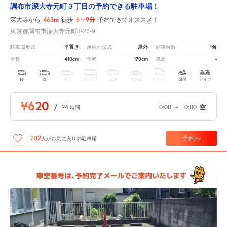
調布市深大寺元町３丁目の予約できる駐車場！
463m
6～9分
深大寺から
徒歩
予約できてオススメ！
東京都調布市深大寺元町3-26-9
平置き
屋外
1台
駐車場形式
屋内外形式
駐車台数
410cm
170cm
-
全長
全幅
車高
軽
コ
中型
ボックス
SUV
大型車
トラック
原付
バイク
¥620
/
24
0:00
～
0:00
空
時間
予約へ
202
人が
お気に入りの駐車場