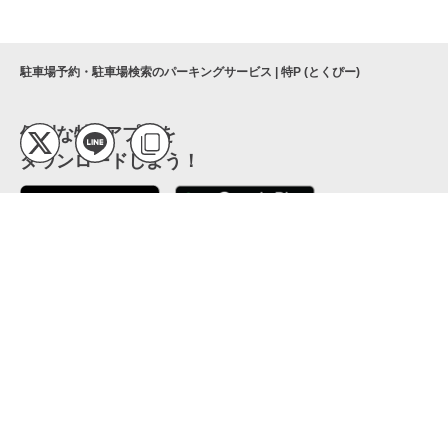
駐車場予約・駐車場検索のパーキングサービス | 特P (とくぴー)
便利な特Pアプリを
ダウンロードしよう！
ここから「インストール」して、便利な特Pアプリを
公式 X
GETしよう
公式 Facebook