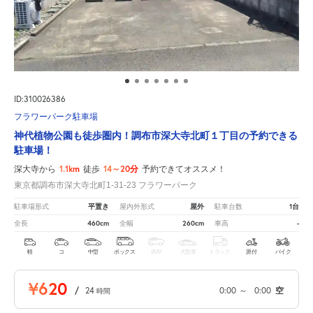
ID:310026386
フラワーパーク駐車場
神代植物公園も徒歩圏内！調布市深大寺北町１丁目の予約できる
駐車場！
1.1km
14～20分
深大寺から
徒歩
予約できてオススメ！
東京都調布市深大寺北町1-31-23 フラワーパーク
平置き
屋外
1台
駐車場形式
屋内外形式
駐車台数
460cm
260cm
-
全長
全幅
車高
軽
コ
中型
ボックス
SUV
大型車
トラック
原付
バイク
¥620
/
24
0:00
～
0:00
空
時間