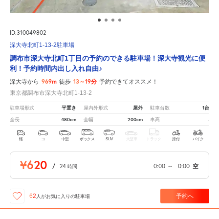
ID:310049802
深大寺北町1-13-2駐車場
調布市深大寺北町1丁目の予約のできる駐車場！深大寺観光に便
利！予約時間内出し入れ自由♪
969m
13～19分
深大寺から
徒歩
予約できてオススメ！
東京都調布市深大寺北町1-13-2
平置き
屋外
1台
駐車場形式
屋内外形式
駐車台数
480cm
200cm
-
全長
全幅
車高
軽
コ
中型
ボックス
SUV
大型車
トラック
原付
バイク
¥620
/
24
0:00
～
0:00
空
時間
予約へ
62
人が
お気に入りの駐車場