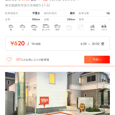
東京都調布市深大寺南町5-17-32
平置き
屋外
1台
駐車場形式
屋内外形式
駐車台数
500cm
250cm
-
全長
全幅
車高
軽
コ
中型
ボックス
SUV
大型車
トラック
原付
バイク
¥620
/
14
6:00
～
20:00
空
時間
予約へ
187
人が
お気に入りの駐車場