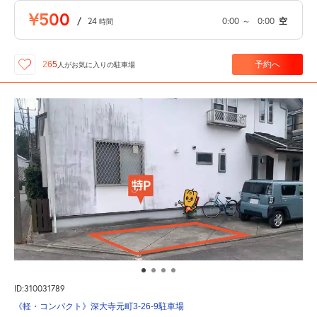
¥500
/
24
0:00
～
0:00
空
時間
予約へ
265
人が
お気に入りの駐車場
ID:310031789
《軽・コンパクト》深大寺元町3-26-9駐車場