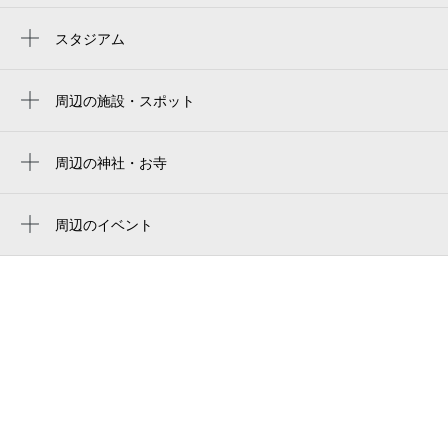
スタジアム
アミノバイタルフィールド
amino vital field
周辺の施設・スポット
深大寺そば・甘味 多聞
sân vận động ajinomoto
神代植物公園 水生植物園
周辺の神社・お寺
estadio ajinomoto
青渭神社
深大寺老人憩の家
stade ajinomoto
深大寺
周辺のイベント
調布市立 深大寺小学校
味之素體育場
江戸の夏を歩くー変化朝顔と風鈴回廊
深大寺 本堂
jindaiji elementary school
ー
ajinomoto-stadion
深大寺 鐘楼
調布警察署深大寺交番
味の素スタジアム
深大寺 山門
深大寺そば 雀のお宿
味之素体育场
深大寺 延命観音
摂政宮殿下秩父宮殿下駒繋松
아지노모토 스타디움
むさし野深大寺窯
Ajinomoto Stadium
桜田倶楽部東京テニスカレッジ