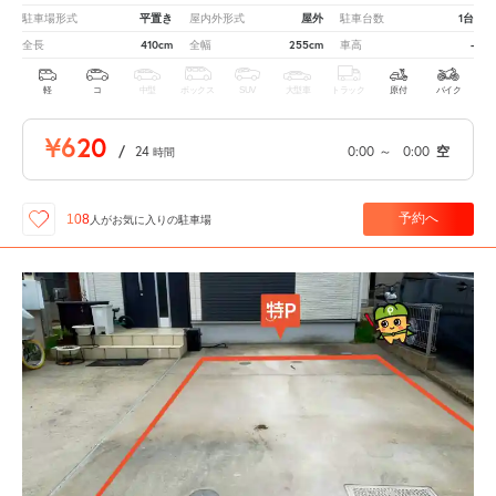
平置き
屋外
1台
駐車場形式
屋内外形式
駐車台数
410cm
255cm
-
全長
全幅
車高
軽
コ
中型
ボックス
SUV
大型車
トラック
原付
バイク
¥620
/
24
0:00
～
0:00
空
時間
予約へ
108
人が
お気に入りの駐車場