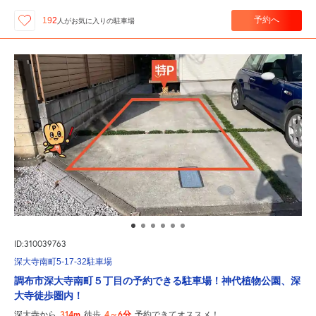
予約へ
192
人が
お気に入りの駐車場
ID:310039763
深大寺南町5-17-32駐車場
調布市深大寺南町５丁目の予約できる駐車場！神代植物公園、深
大寺徒歩圏内！
314m
4～6分
深大寺から
徒歩
予約できてオススメ！