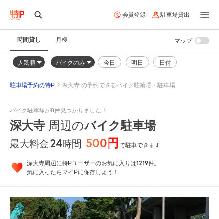
会員登録
駐車場貸出
時間貸し
月極
マップ
人気順
バイクのみ
今日
明日
日付
駐車場予約の特P
深大寺 の予約できるバイク駐輪場・駐車場
バイク駐車場が8件見つかりました！
深大寺
周辺の
バイク駐車場
500円
24
時間
最大料金
で駐車できます
1219
深大寺周辺に特Pユーザーのお気に入りは
件。
気に入ったらマイPに保存しよう！