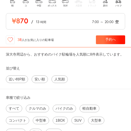
軽
コ
中型
ボックス
SUV
大型車
トラック
原付
バイク
¥870
/
13
7:00
～
20:00
空
時間
予約へ
38
人が
お気に入りの駐車場
深大寺周辺から、おすすめのバイク駐輪場を人気順に8件表示しています。
並び替え
近い特P順
安い順
人気順
車種で絞り込み
すべて
クルマのみ
バイクのみ
軽自動車
コンパクト
中型車
1BOX
SUV
大型車