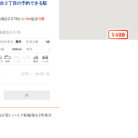
台２丁目の予約できる駐
0m
0分
台2-2-76から
徒歩
！
台2-2-76
屋外
1台
屋内外形式
駐車台数
200cm
-
全幅
車高
クス
SUV
大型車
トラック
原付
バイク
0:00
～
24:00
休
間
休
料金が安いバイク駐輪場を2件表示