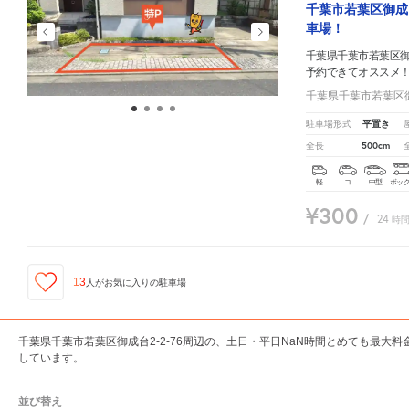
千葉市若葉区御成
車場！
千葉県千葉市若葉区御成
予約できてオススメ
千葉県千葉市若葉区御成
平置き
駐車場形式
500cm
全長
軽
コ
中型
ボッ
¥300
/
24
時
13
人が
お気に入りの駐車場
千葉県千葉市若葉区御成台2-2-76周辺の、土日・平日NaN時間とめても最大
しています。
並び替え