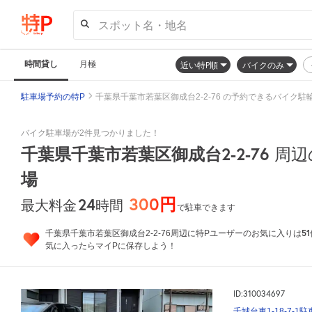
スポット名・地名
時間貸し
月極
近い特P順
バイクのみ
駐車場予約の特P
千葉県千葉市若葉区御成台2-2-76 の予約できるバイク駐
バイク駐車場が2件見つかりました！
千葉県千葉市若葉区御成台2-2-76
周辺
場
300円
24
時間
最大料金
で駐車できます
51
千葉県千葉市若葉区御成台2-2-76周辺に特Pユーザーのお気に入りは
気に入ったらマイPに保存しよう！
ID:310034697
千城台東1-18-7-1