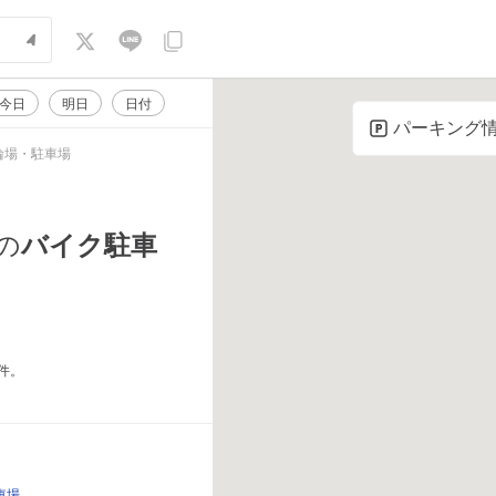
今日
明日
日付
パーキング
輪場・駐車場
バイク駐車
の
件。
駐車場