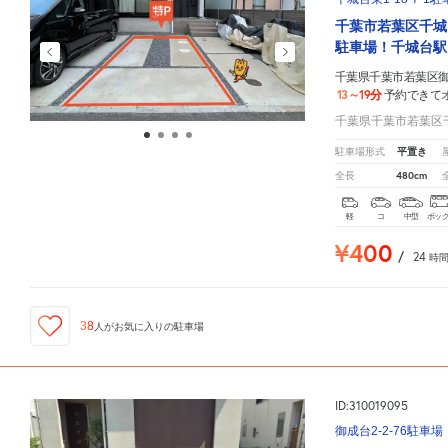
千葉市若葉区千城
駐車場！千城台駅
千葉県千葉市若葉区御成
13～19分
予約できて
千葉県千葉市若葉区千城
平置き
駐車場形式
480cm
全長
軽
コ
中型
ボッ
¥400
/
24
時
38
人が
お気に入りの駐車場
ID:310019095
御成台2-2-76駐車場