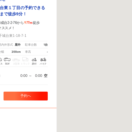
台東１丁目の予約できる
まで徒歩9分！
977m
台2-2-76から
徒歩
オススメ！
台東1-18-7-1
屋外
1台
屋内外形式
駐車台数
200cm
-
全幅
車高
クス
SUV
大型車
トラック
原付
バイク
0:00
～
0:00
空
間
予約へ