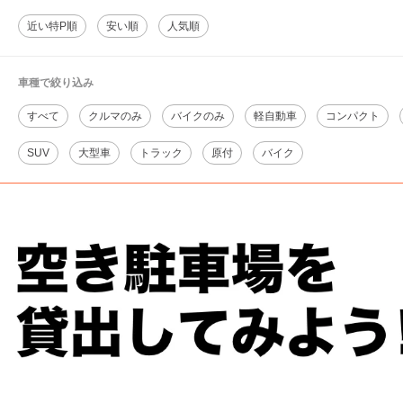
近い特P順
安い順
人気順
車種で絞り込み
すべて
クルマのみ
バイクのみ
軽自動車
コンパクト
SUV
大型車
トラック
原付
バイク
千葉県千葉市若葉区御成台2-2-76
周辺の格安
駐車場
マップです。他の駐車場がありましたら、