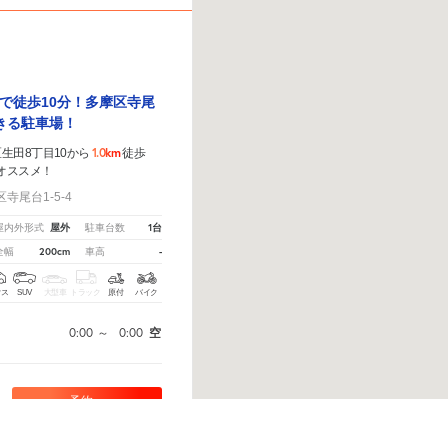
で徒歩10分！多摩区寺尾
きる駐車場！
1.0km
生田8丁目10から
徒歩
オススメ！
寺尾台1-5-4
屋外
1台
屋内外形式
駐車台数
200cm
-
全幅
車高
クス
SUV
大型車
トラック
原付
バイク
0:00
～
0:00
空
予約へ
、
こちら
から教えてください。
※ご注意ください - 徒歩時間は地形の状況や迂回路を反映できてい