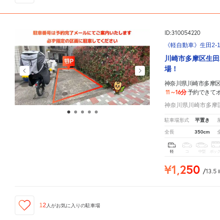
ID:310054220
《軽自動車》生田2-1
川崎市多摩区生田
場！
神奈川県川崎市多摩区
11～16分
予約できて
神奈川県川崎市多摩区生
平置き
駐車場形式
350cm
全長
軽
コ
中型
ボッ
¥1,250
/
13.5
12
人が
お気に入りの駐車場