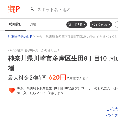
スポット名・地名
時間貸し
月極
近い特P順
バイクのみ
駐車場予約の特P
神奈川県川崎市多摩区生田8丁目10 の予約できるバイク
バイク駐車場が8件見つかりました！
神奈川県川崎市多摩区生田8丁目10
周
場
620円
24
時間
最大料金
で駐車できます
神奈川県川崎市多摩区生田8丁目10周辺に特Pユーザーのお気に入りは
気に入ったらマイPに保存しよう！
この
バイ