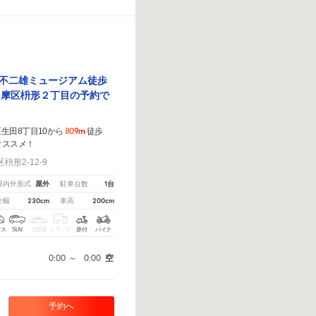
・不二雄ミュージアム徒歩
多摩区枡形２丁目の予約で
809m
生田8丁目10から
徒歩
オススメ！
形2-12-9
屋外
1台
屋内外形式
駐車台数
230cm
200cm
全幅
車高
クス
SUV
大型車
トラック
原付
バイク
0:00
～
0:00
空
予約へ