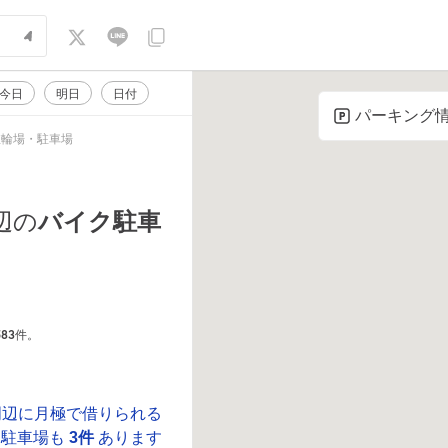
今日
明日
日付
パーキング
駐輪場・駐車場
バイク駐車
辺の
583
件。
周辺に月極で借りられる
ク駐車場も
3件
あります