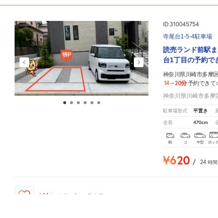
ID:310045754
寺尾台1-5-4駐車場
読売ランド前駅ま
台1丁目の予約で
神奈川県川崎市多摩区
14～20分
予約できて
神奈川県川崎市多摩区
平置き
駐車場形式
470cm
全長
軽
コ
中型
ボッ
¥620
/
24
時間
101
人が
お気に入りの駐車場
神奈川県川崎市多摩区生田8丁目10
周辺の格安
駐車場
マップです。他の駐車場がありましたら