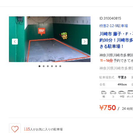
ID:310040815
枡形2-12-9駐車場
川崎市 藤子・F
約30分！川崎市
きる駐車場！
神奈川県川崎市多摩区
11～16分
予約できて
神奈川県川崎市多摩区枡
平置き
駐車場形式
490cm
全長
軽
コ
中型
ボッ
¥750
/
24
時間
115
人が
お気に入りの駐車場