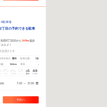
-9駐車場
2丁目の予約できる駐車
869m
生田8丁目10から
徒歩
オススメ！
田2-1-9
屋外
1台
屋内外形式
駐車台数
160cm
-
全幅
車高
クス
SUV
大型車
トラック
原付
バイク
7:30
～
21:00
空
時間
予約へ