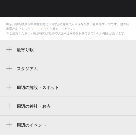
神奈川県相模原市中央区淵野辺3-5
周辺のお気に入り保存が多い
駐車場
マップです。他の駐
車場がありましたら、
こちら
から教えてください。
※ご注意ください - 徒歩時間は地形の状況や迂回路を反映できていない場合があります。
最寄り駅
淵野辺駅
矢部駅
スタジアム
サーティーフォー相模原球場
周辺の施設・スポット
酉処九十
ここのわ淵野辺
周辺の神社・お寺
周辺に神社・お寺が見つかりませんでした。
クリオ淵野辺七番館
周辺のイベント
相模原警察署淵野辺駅北口交番
特別企画「夏休み子ども映画会」