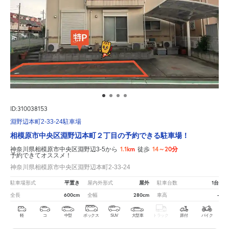
ID:310038153
淵野辺本町2-33-24駐車場
相模原市中央区淵野辺本町２丁目の予約できる駐車場！
1.1km
14～20分
神奈川県相模原市中央区淵野辺3-5から
徒歩
予約できてオススメ！
神奈川県相模原市中央区淵野辺本町2-33-24
平置き
屋外
1台
駐車場形式
屋内外形式
駐車台数
600cm
280cm
-
全長
全幅
車高
軽
コ
中型
ボックス
SUV
大型車
トラック
原付
バイク