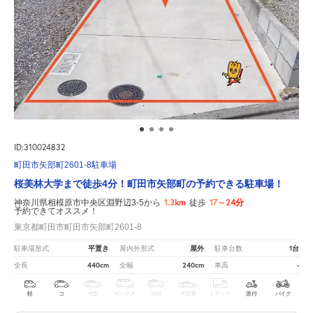
ID:310024832
町田市矢部町2601-8駐車場
桜美林大学まで徒歩4分！町田市矢部町の予約できる駐車場！
1.3km
17～24分
神奈川県相模原市中央区淵野辺3-5から
徒歩
予約できてオススメ！
東京都町田市町田市矢部町2601-8
平置き
屋外
1台
駐車場形式
屋内外形式
駐車台数
440cm
240cm
-
全長
全幅
車高
軽
コ
中型
ボックス
SUV
大型車
トラック
原付
バイク