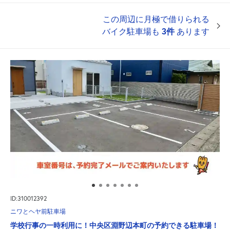
この周辺に月極で借りられる
バイク駐車場も
3件
あります
ID:310012392
ニワとヘヤ前駐車場
学校行事の一時利用に！中央区淵野辺本町の予約できる駐車場！