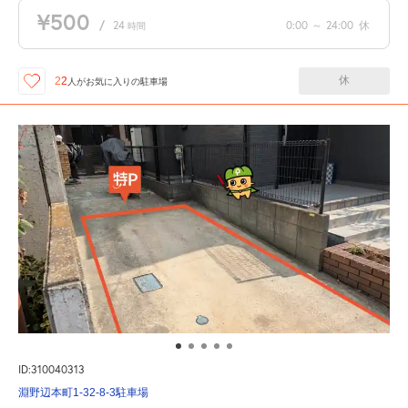
¥500
/
24
0:00
～
24:00
休
時間
休
22
人が
お気に入りの駐車場
ID:310040313
淵野辺本町1-32-8-3駐車場