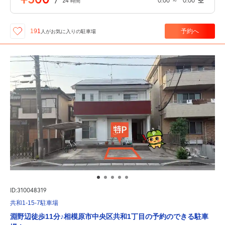
/
24
0:00
～
0:00
空
時間
予約へ
191
人が
お気に入りの駐車場
ID:310048319
共和1-15-7駐車場
淵野辺徒歩11分♪相模原市中央区共和1丁目の予約のできる駐車