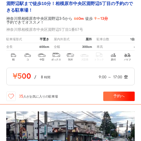
淵野辺駅まで徒歩10分！相模原市中央区淵野辺5丁目の予約ので
きる駐車場！
660m
9～13分
神奈川県相模原市中央区淵野辺3-5から
徒歩
予約できてオススメ！
神奈川県相模原市中央区淵野辺5丁目1番67号
平置き
屋外
1台
駐車場形式
屋内外形式
駐車台数
600cm
300cm
-
全長
全幅
車高
軽
コ
中型
ボックス
SUV
大型車
トラック
原付
バイク
¥500
/
8
9:00
～
17:00
空
時間
予約へ
35
人が
お気に入りの駐車場