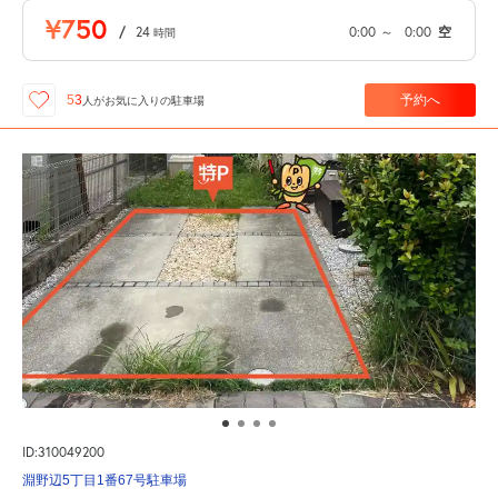
¥750
/
24
0:00
～
0:00
空
時間
予約へ
53
人が
お気に入りの駐車場
ID:310049200
淵野辺5丁目1番67号駐車場