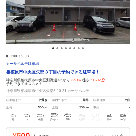
ID:310035888
カーサベルデ駐車場
相模原市中央区矢部３丁目の予約できる駐車場！
860m
11～16分
神奈川県相模原市中央区淵野辺3-5から
徒歩
予約できてオススメ！
神奈川県相模原市中央区矢部3-10-21 カーサベルデ
平置き
屋外
2台
駐車場形式
屋内外形式
駐車台数
500cm
230cm
-
全長
全幅
車高
軽
コ
中型
ボックス
SUV
大型車
トラック
原付
バイク
¥500