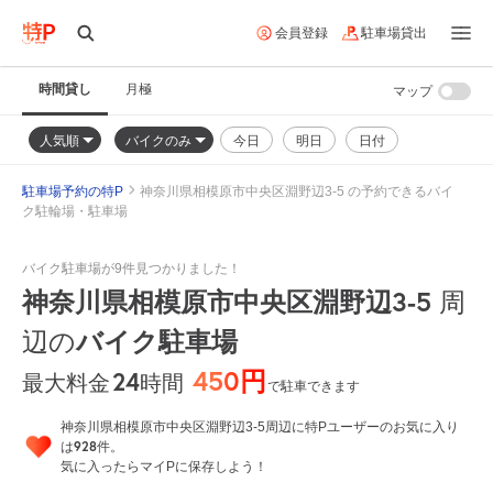
会員登録
駐車場貸出
時間貸し
月極
マップ
人気順
バイクのみ
今日
明日
日付
駐車場予約の特P
神奈川県相模原市中央区淵野辺3-5 の予約できるバイ
ク駐輪場・駐車場
バイク駐車場が9件見つかりました！
神奈川県相模原市中央区淵野辺3-5
周
辺の
バイク駐車場
450円
24
時間
最大料金
で駐車できます
神奈川県相模原市中央区淵野辺3-5周辺に特Pユーザーのお気に入り
928
は
件。
気に入ったらマイPに保存しよう！