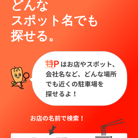
どんな
スポット名でも
探せる。