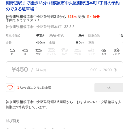
淵野辺駅まで徒歩13分♪相模原市中央区淵野辺本町1丁目の予約
のできる駐車場！
838m
11～16分
神奈川県相模原市中央区淵野辺3-5から
徒歩
予約できてオススメ！
神奈川県相模原市中央区淵野辺本町1-32-8-3
平置き
屋外
1台
駐車場形式
屋内外形式
駐車台数
460cm
180cm
-
全長
全幅
車高
軽
コ
中型
ボックス
SUV
大型車
トラック
原付
バイク
¥450
/
24
0:00
～
24:00
休
時間
休
1
人が
お気に入りの駐車場
神奈川県相模原市中央区淵野辺3-5周辺から、おすすめのバイク駐輪場を人
気順に9件表示しています。
並び替え