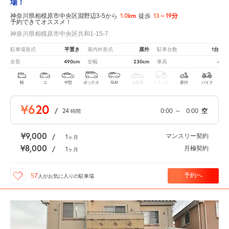
場！
1.0km
13～19分
神奈川県相模原市中央区淵野辺3-5から
徒歩
予約できてオススメ！
神奈川県相模原市中央区共和1-15-7
平置き
屋外
1台
駐車場形式
屋内外形式
駐車台数
490cm
230cm
-
全長
全幅
車高
軽
コ
中型
ボックス
SUV
大型車
トラック
原付
バイク
¥620
/
24
0:00
～
0:00
空
時間
¥9,000
マンスリー契約
/
1
ヶ月
¥8,000
月極契約
/
1
ヶ月
予約へ
57
人が
お気に入りの駐車場