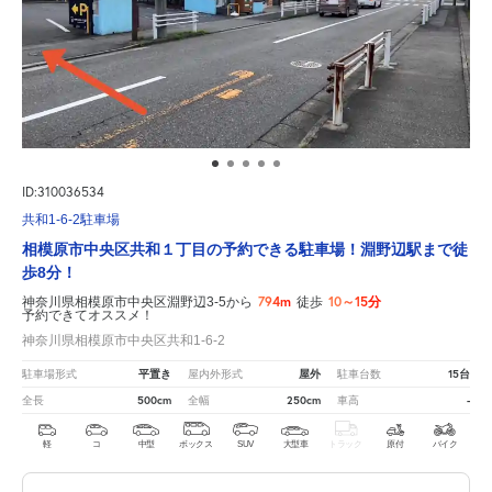
ID:310036534
共和1-6-2駐車場
相模原市中央区共和１丁目の予約できる駐車場！淵野辺駅まで徒
歩8分！
794m
10～15分
神奈川県相模原市中央区淵野辺3-5から
徒歩
予約できてオススメ！
神奈川県相模原市中央区共和1-6-2
平置き
屋外
15台
駐車場形式
屋内外形式
駐車台数
500cm
250cm
-
全長
全幅
車高
軽
コ
中型
ボックス
SUV
大型車
トラック
原付
バイク