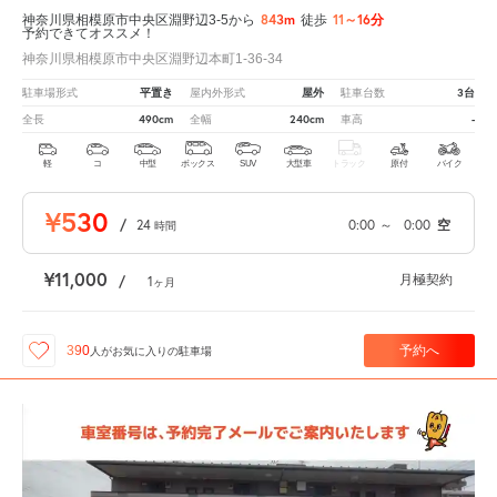
843m
11～16分
神奈川県相模原市中央区淵野辺3-5から
徒歩
予約できてオススメ！
神奈川県相模原市中央区淵野辺本町1-36-34
平置き
屋外
3台
駐車場形式
屋内外形式
駐車台数
490cm
240cm
-
全長
全幅
車高
軽
コ
中型
ボックス
SUV
大型車
トラック
原付
バイク
¥530
/
24
0:00
～
0:00
空
時間
¥11,000
月極契約
/
1
ヶ月
予約へ
390
人が
お気に入りの駐車場