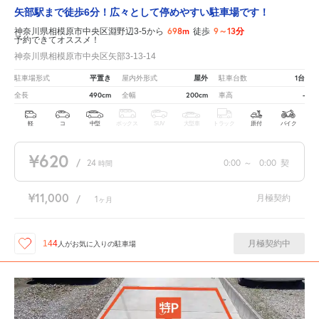
矢部駅まで徒歩6分！広々として停めやすい駐車場です！
698m
9～13分
神奈川県相模原市中央区淵野辺3-5から
徒歩
予約できてオススメ！
神奈川県相模原市中央区矢部3-13-14
平置き
屋外
1台
駐車場形式
屋内外形式
駐車台数
490cm
200cm
-
全長
全幅
車高
軽
コ
中型
ボックス
SUV
大型車
トラック
原付
バイク
¥620
/
24
0:00
～
0:00
契
時間
¥11,000
月極契約
/
1
ヶ月
月極契約中
144
人が
お気に入りの駐車場