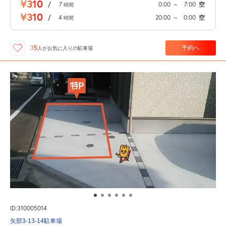
¥310
/
7
0:00
～
7:00
空
時間
¥310
/
4
20:00
～
0:00
空
時間
予約へ
35
人が
お気に入りの駐車場
ID:310005014
矢部3-13-14駐車場