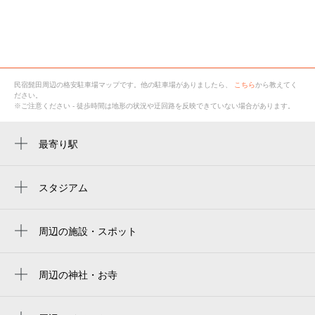
民宿髭田
周辺の格安
駐車場
マップです。他の駐車場がありましたら、
こちら
から教えてく
ださい。
※ご注意ください - 徒歩時間は地形の状況や迂回路を反映できていない場合があります。
最寄り駅
落合川駅
スタジアム
周辺にスタジアムが見つかりませんでした。
周辺の施設・スポット
落合 石畳マレットゴルフ場
周辺の神社・お寺
八幡神社