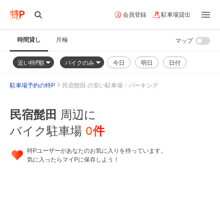
会員登録
駐車場貸出
時間貸し
月極
マップ
近い特P順
バイクのみ
今日
明日
日付
駐車場予約の特P
民宿髭田 の安い駐車場・パーキング
民宿髭田
周辺に
0
件
バイク駐車場
特Pユーザーがあなたのお気に入りを待っています。
気に入ったらマイPに保存しよう！