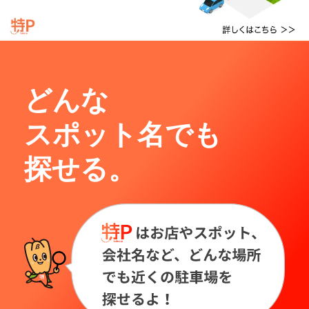
どんな
スポット名でも
探せる。