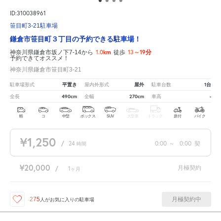
ID:310038961
笹目町3-21駐車場
鎌倉市笹目町３丁目の予約できる駐車場！
1.0km
13～19分
神奈川県鎌倉市坂ノ下7-14から
徒歩
予約できてオススメ！
神奈川県鎌倉市笹目町3-21
平置き
屋外
1台
駐車場形式
屋内外形式
駐車台数
490cm
270cm
-
全長
全幅
車高
軽
コ
中型
ボックス
SUV
大型車
トラック
原付
バイク
¥1,250
/
24
0:00
～
0:00
契
時間
¥20,000
月極契約
/
1
ヶ月
月極契約中
275
人が
お気に入りの駐車場