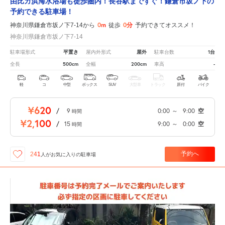
由比ガ浜海水浴場も徒歩圏内！長谷駅まですぐ！鎌倉市坂ノ下の
予約できる駐車場！
0m
0分
神奈川県鎌倉市坂ノ下7-14から
徒歩
予約できてオススメ！
神奈川県鎌倉市坂ノ下7-14
平置き
屋外
1台
駐車場形式
屋内外形式
駐車台数
500cm
200cm
-
全長
全幅
車高
軽
コ
中型
ボックス
SUV
大型車
トラック
原付
バイク
¥620
/
9
0:00
～
9:00
空
時間
¥2,100
/
15
9:00
～
0:00
空
時間
予約へ
241
人が
お気に入りの駐車場