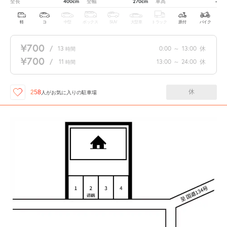
400cm
270cm
-
全長
全幅
車高
軽
コ
中型
ボックス
SUV
大型車
トラック
原付
バイク
¥700
/
13
0:00
～
13:00
休
時間
¥700
/
11
13:00
～
24:00
休
時間
休
258
人が
お気に入りの駐車場