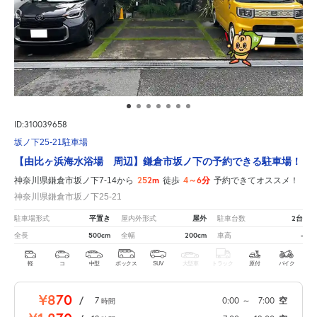
ID:310039658
坂ノ下25-21駐車場
【由比ヶ浜海水浴場 周辺】鎌倉市坂ノ下の予約できる駐車場！
252m
4～6分
神奈川県鎌倉市坂ノ下7-14から
徒歩
予約できてオススメ！
神奈川県鎌倉市坂ノ下25-21
平置き
屋外
2台
駐車場形式
屋内外形式
駐車台数
500cm
200cm
-
全長
全幅
車高
軽
コ
中型
ボックス
SUV
大型車
トラック
原付
バイク
¥870
/
7
0:00
～
7:00
空
時間