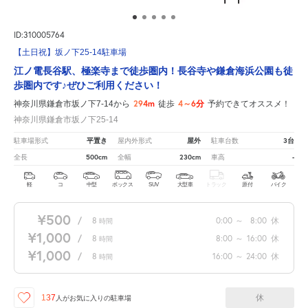
ID:310005764
【土日祝】坂ノ下25-14駐車場
江ノ電長谷駅、極楽寺まで徒歩圏内！長谷寺や鎌倉海浜公園も徒
歩圏内です♪ぜひご利用ください！
294m
4～6分
神奈川県鎌倉市坂ノ下7-14から
徒歩
予約できてオススメ！
神奈川県鎌倉市坂ノ下25-14
平置き
屋外
3台
駐車場形式
屋内外形式
駐車台数
500cm
230cm
-
全長
全幅
車高
軽
コ
中型
ボックス
SUV
大型車
トラック
原付
バイク
¥500
/
8
0:00
～
8:00
休
時間
¥1,000
/
8
8:00
～
16:00
休
時間
¥1,000
/
8
16:00
～
24:00
休
時間
休
137
人が
お気に入りの駐車場