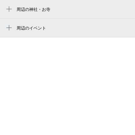
稲村ヶ崎駅
ゲストハウス鎌倉楽庵
周辺の神社・お寺
御霊神社
古民家の宿 鎌倉楽庵
長谷寺
周辺のイベント
朝ごはん屋楽庵
周辺にイベントが見つかりませんでした。
収玄寺
鎌倉シチズンネット
長谷寺（長谷観音）
てぬぐいカフェ 一花屋
長谷寺・長谷観音
capio（カピオ）
力餅家 鎌倉
ポエラヴァ（ＰＯＥＲＡＶＡ）ウインドサ
ーフィン
鎌倉権五郎神社碑
鎌倉はせ・ゆいハウス
あっぷるぱい 考太郎 鎌倉本店