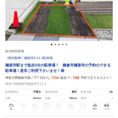
ID:310012578
《軽自動車》極楽寺3-11-1駐車場
極楽寺駅まで徒歩3分の駐車場！ 鎌倉市極楽寺の予約のできる
駐車場！是非ご利用下さいませ！😄
720m
9～13分
神奈川県鎌倉市坂ノ下7-14から
徒歩
予約できてオススメ！
神奈川県鎌倉市極楽寺3-11-1
平置き
屋外
1台
駐車場形式
屋内外形式
駐車台数
420cm
180cm
-
全長
全幅
車高
軽
コ
中型
ボックス
SUV
大型車
トラック
原付
バイク