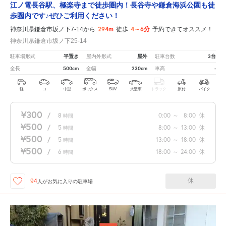
江ノ電長谷駅、極楽寺まで徒歩圏内！長谷寺や鎌倉海浜公園も徒
歩圏内です♪ぜひご利用ください！
294m
4～6分
神奈川県鎌倉市坂ノ下7-14から
徒歩
予約できてオススメ！
神奈川県鎌倉市坂ノ下25-14
平置き
屋外
3台
駐車場形式
屋内外形式
駐車台数
500cm
230cm
-
全長
全幅
車高
軽
コ
中型
ボックス
SUV
大型車
トラック
原付
バイク
¥300
/
8
0:00
～
8:00
休
時間
¥500
/
5
8:00
～
13:00
休
時間
¥500
/
5
13:00
～
18:00
休
時間
¥500
/
6
18:00
～
24:00
休
時間
休
94
人が
お気に入りの駐車場