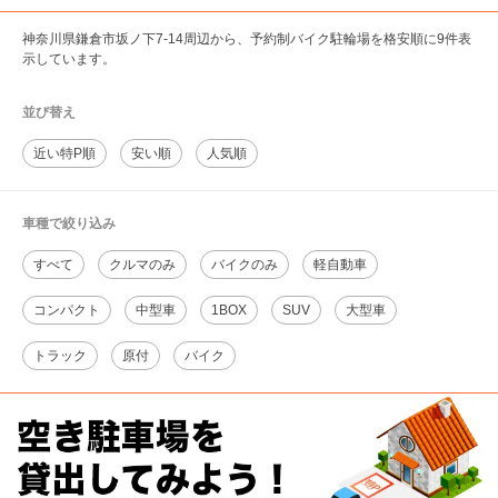
神奈川県鎌倉市坂ノ下7-14周辺から、予約制バイク駐輪場を格安順に9件表
示しています。
並び替え
近い特P順
安い順
人気順
車種で絞り込み
すべて
クルマのみ
バイクのみ
軽自動車
コンパクト
中型車
1BOX
SUV
大型車
トラック
原付
バイク