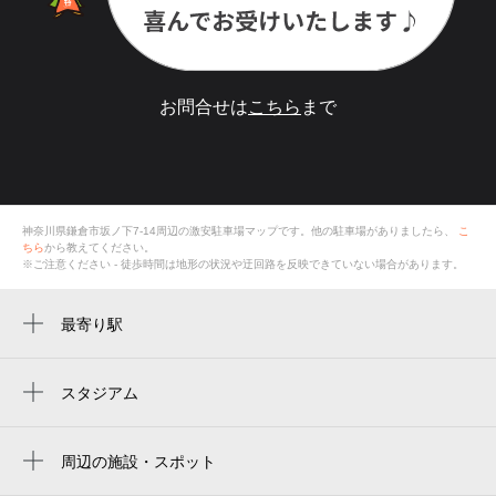
お問合せは
こちら
まで
神奈川県鎌倉市坂ノ下7-14
周辺の激安
駐車場
マップです。他の駐車場がありましたら、
こ
ちら
から教えてください。
※ご注意ください - 徒歩時間は地形の状況や迂回路を反映できていない場合があります。
最寄り駅
長谷駅
極楽寺駅
スタジアム
みんなの鳩サブレースタジアム
由比ヶ浜駅
周辺の施設・スポット
和田塚駅
with kamakura