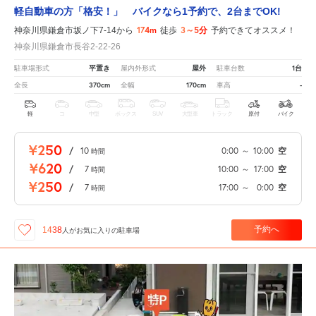
軽自動車の方「格安！」 バイクなら1予約で、2台までOK!
174m
3～5分
神奈川県鎌倉市坂ノ下7-14から
徒歩
予約できてオススメ！
神奈川県鎌倉市長谷2-22-26
平置き
屋外
1台
駐車場形式
屋内外形式
駐車台数
370cm
170cm
-
全長
全幅
車高
軽
コ
中型
ボックス
SUV
大型車
トラック
原付
バイク
¥250
/
10
0:00
～
10:00
空
時間
¥620
/
7
10:00
～
17:00
空
時間
¥250
/
7
17:00
～
0:00
空
時間
予約へ
1438
人が
お気に入りの駐車場