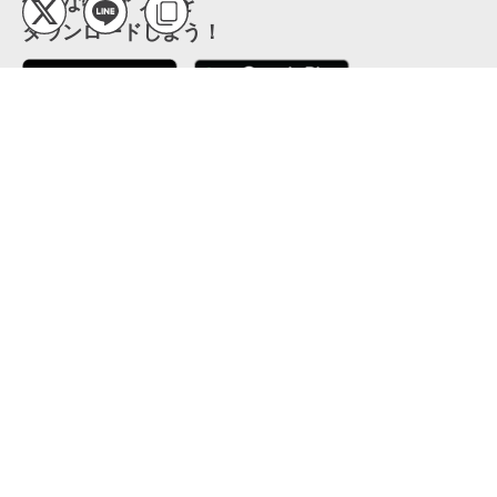
便利な特Pアプリを
ダウンロードしよう！
ここから「インストール」して、便利な特Pアプリを
公式 X
GETしよう
公式 Facebook
特P
会員・利用規約
特定商取引法について
プライバシーポリシー