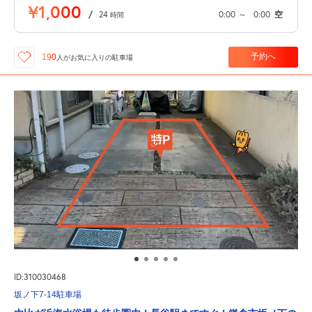
¥1,000
/
24
0:00
～
0:00
空
時間
予約へ
190
人が
お気に入りの駐車場
ID:310030468
坂ノ下7-14駐車場