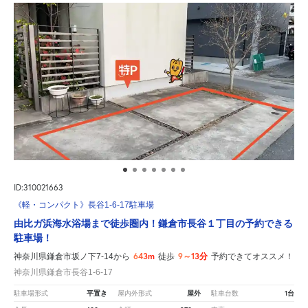
ID:310021663
《軽・コンパクト》長谷1-6-17駐車場
由比ガ浜海水浴場まで徒歩圏内！鎌倉市長谷１丁目の予約できる
駐車場！
643m
9～13分
神奈川県鎌倉市坂ノ下7-14から
徒歩
予約できてオススメ！
神奈川県鎌倉市長谷1-6-17
平置き
屋外
1台
駐車場形式
屋内外形式
駐車台数