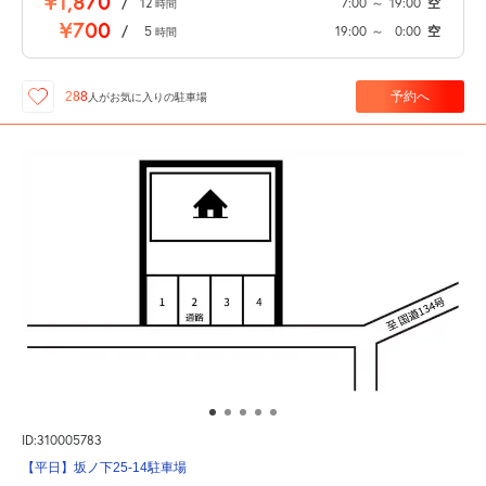
¥1,870
/
12
7:00
～
19:00
空
時間
¥700
/
5
19:00
～
0:00
空
時間
予約へ
288
人が
お気に入りの駐車場
ID:310005783
【平日】坂ノ下25-14駐車場