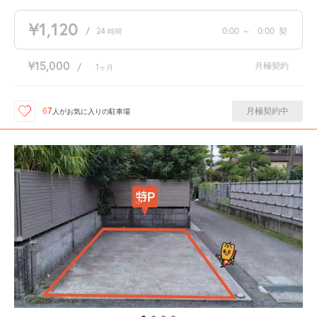
¥1,120
/
24
0:00
～
0:00
契
時間
¥15,000
月極契約
/
1
ヶ月
月極契約中
67
人が
お気に入りの駐車場