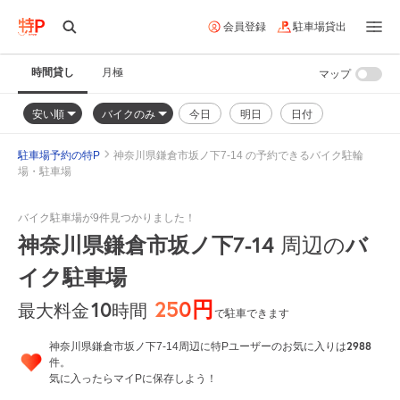
会員登録
駐車場貸出
時間貸し
月極
マップ
安い順
バイクのみ
今日
明日
日付
駐車場予約の特P
神奈川県鎌倉市坂ノ下7-14 の予約できるバイク駐輪
場・駐車場
バイク駐車場が9件見つかりました！
神奈川県鎌倉市坂ノ下7-14
周辺の
バ
イク駐車場
250円
10
時間
最大料金
で駐車できます
2988
神奈川県鎌倉市坂ノ下7-14周辺に特Pユーザーのお気に入りは
件。
気に入ったらマイPに保存しよう！