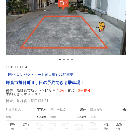
ID:310031354
【軽・コンパクトカー】笹目町3-21駐車場
鎌倉市笹目町３丁目の予約できる駐車場！
1.0km
13～19分
神奈川県鎌倉市坂ノ下7-14から
徒歩
予約できてオススメ！
神奈川県鎌倉市笹目町3-21
平置き
屋外
1台
駐車場形式
屋内外形式
駐車台数
600cm
380cm
-
全長
全幅
車高
軽
コ
中型
ボックス
SUV
大型車
トラック
原付
バイク