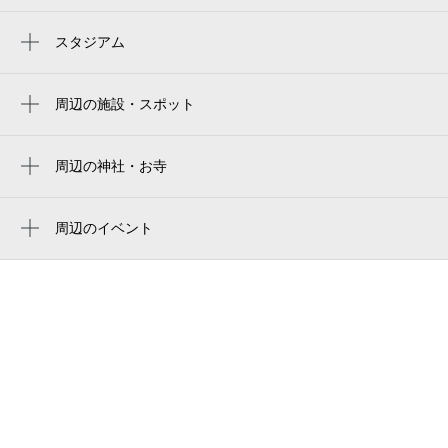
大門駅
北野桝塚駅
スタジアム
周辺にスタジアムが見つかりませんでした。
周辺の施設・スポット
ファミール大門
大門河川緑地
周辺の神社・お寺
周辺に神社・お寺が見つかりませんでした。
洲山公園
周辺のイベント
上里公園
周辺にイベントが見つかりませんでした。
アーバンライフ大門
大門水郷公園
岡崎市立大門小学校
豊田市柳川瀬体育館
大門学区市民ホーム