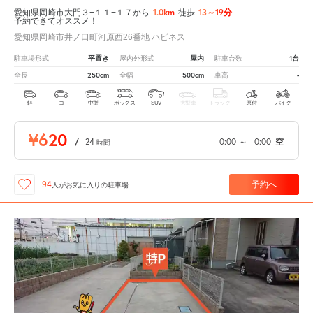
1.0km
13～19分
愛知県岡崎市大門３−１１−１７から
徒歩
予約できてオススメ！
愛知県岡崎市井ノ口町河原西26番地 ハピネス
平置き
屋内
1台
駐車場形式
屋内外形式
駐車台数
250cm
500cm
-
全長
全幅
車高
軽
コ
中型
ボックス
SUV
大型車
トラック
原付
バイク
¥620
/
24
0:00
～
0:00
空
時間
予約へ
94
人が
お気に入りの駐車場