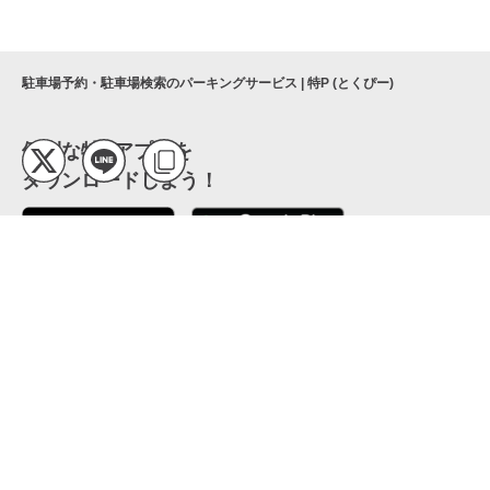
駐車場予約・駐車場検索のパーキングサービス | 特P (とくぴー)
便利な特Pアプリを
ダウンロードしよう！
ここから「インストール」して、便利な特Pアプリを
公式 X
GETしよう
公式 Facebook