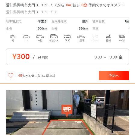
0m
0分
愛知県岡崎市大門３−１１−１７から
徒歩
予約できてオススメ！
愛知県岡崎市大門３−１１−１７
平置き
屋外
1台
駐車場形式
屋内外形式
駐車台数
500cm
250cm
-
全長
全幅
車高
軽
コ
中型
ボックス
SUV
大型車
トラック
原付
バイク
¥300
/
24
0:00
～
0:00
空
時間
予約へ
49
人が
お気に入りの駐車場