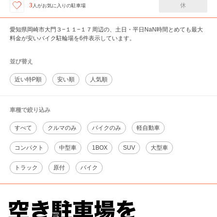
休
3
人が
お気に入りの駐車場
愛知県岡崎市大門３−１１−１７周辺の、土日・平日NaN時間とめても最大
料金が安いバイク駐輪場を6件表示しています。
並び替え
近い特P順
安い順
人気順
車種で絞り込み
すべて
クルマのみ
バイクのみ
軽自動車
コンパクト
中型車
1BOX
SUV
大型車
トラック
原付
バイク