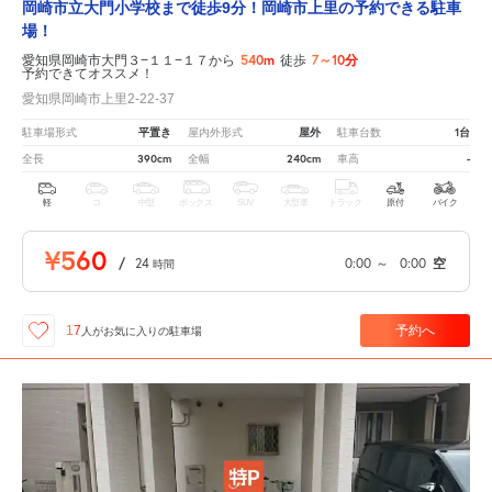
岡崎市立大門小学校まで徒歩9分！岡崎市上里の予約できる駐車
場！
540m
7～10分
愛知県岡崎市大門３−１１−１７から
徒歩
予約できてオススメ！
愛知県岡崎市上里2-22-37
平置き
屋外
1台
駐車場形式
屋内外形式
駐車台数
390cm
240cm
-
全長
全幅
車高
軽
コ
中型
ボックス
SUV
大型車
トラック
原付
バイク
¥560
/
24
0:00
～
0:00
空
時間
予約へ
17
人が
お気に入りの駐車場