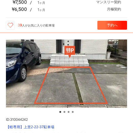
¥7,500
マンスリー契約
/
1
ヶ月
¥6,500
月極契約
/
1
ヶ月
予約へ
39
人が
お気に入りの駐車場
ID:310044242
【軽専用】上里2-22-37駐車場