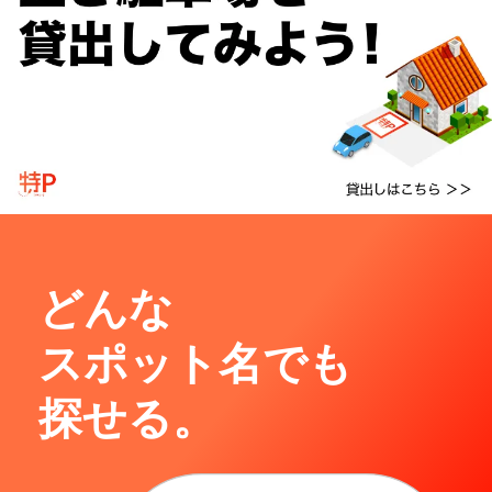
どんな
スポット名でも
探せる。