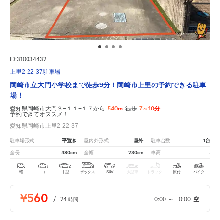
ID:310034432
上里2-22-37駐車場
岡崎市立大門小学校まで徒歩9分！岡崎市上里の予約できる駐車
場！
540m
7～10分
愛知県岡崎市大門３−１１−１７から
徒歩
予約できてオススメ！
愛知県岡崎市上里2-22-37
平置き
屋外
1台
駐車場形式
屋内外形式
駐車台数
480cm
230cm
-
全長
全幅
車高
軽
コ
中型
ボックス
SUV
大型車
トラック
原付
バイク
¥560
/
24
0:00
～
0:00
空
時間