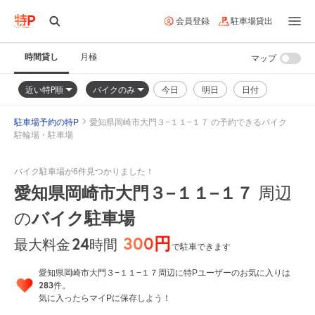
会員登録
駐車場貸出
時間貸し
月極
マップ
近い特P順
バイクのみ
今日
明日
日付
駐車場予約の特P
愛知県岡崎市大門３−１１−１７ の予約できるバイク
駐輪場・駐車場
バイク駐車場が6件見つかりました！
愛知県岡崎市大門３−１１−１７
周辺
バイク駐車場
の
300円
24
時間
最大料金
で駐車できます
愛知県岡崎市大門３−１１−１７周辺に特Pユーザーのお気に入りは
283
件。
気に入ったらマイPに保存しよう！