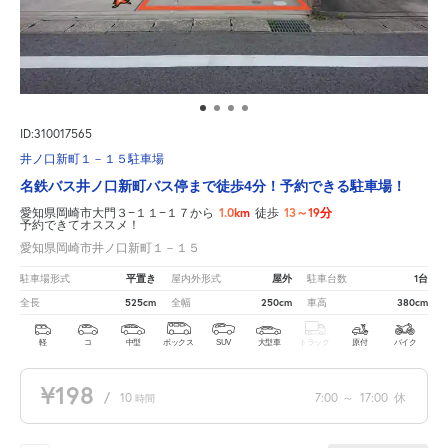
ID:310017565
井ノ口新町１－１５駐車場
名鉄バス井ノ口新町バス停まで徒歩4分！予約できる駐車場！
1.0km
13～19分
愛知県岡崎市大門３−１１−１７から
徒歩
予約できてオススメ！
愛知県岡崎市井ノ口新町１－１５
平置き
屋外
1台
駐車場形式
屋内外形式
駐車台数
525cm
250cm
380cm
全長
全幅
車高
軽
コ
中型
ボックス
SUV
大型車
トラック
原付
バイク
¥198
/
10
7:00
～
17:00
休
時間