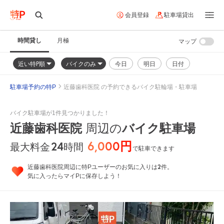
会員登録
駐車場貸出
時間貸し
月極
マップ
近い特P順
バイクのみ
今日
明日
日付
駐車場予約の特P
近藤歯科医院 の予約できるバイク駐輪場・駐車場
バイク駐車場が1件見つかりました！
近藤歯科医院
周辺の
バイク駐車場
6,000円
24
時間
最大料金
で駐車できます
2
近藤歯科医院周辺に特Pユーザーのお気に入りは
件。
気に入ったらマイPに保存しよう！