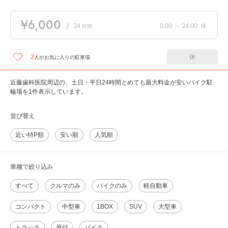
¥6,000
/
24
0:00
～
24:00
休
時間
休
2
人が
お気に入りの駐車場
近藤歯科医院周辺の、土日・平日24時間とめても最大料金が安いバイク駐
輪場を1件表示しています。
並び替え
近い特P順
安い順
人気順
車種で絞り込み
すべて
クルマのみ
バイクのみ
軽自動車
コンパクト
中型車
1BOX
SUV
大型車
トラック
原付
バイク