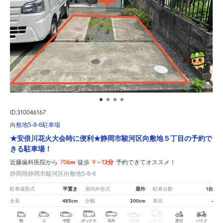
ID:310046167
向敷地5-8-6駐車場
★安倍川花火大会時に便利★静岡市駿河区向敷地５丁目の予約で
きる駐車場！
706m
9～13分
近藤歯科医院から
徒歩
予約できてオススメ！
静岡県静岡市駿河区向敷地5-8-6
平置き
屋外
1台
駐車場形式
屋内外形式
駐車台数
485cm
200cm
-
全長
全幅
車高
軽
コ
中型
ボックス
SUV
大型車
トラック
原付
バイク