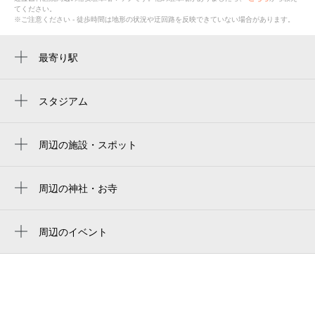
てください。
※ご注意ください - 徒歩時間は地形の状況や迂回路を反映できていない場合があります。
最寄り駅
安倍川駅
スタジアム
周辺にスタジアムが見つかりませんでした。
周辺の施設・スポット
ラウンドワン静岡・駿河店
ローソン 静岡手越店
周辺の神社・お寺
白髭神社
たま道
周辺のイベント
フオートワシズ
周辺にイベントが見つかりませんでした。
✴︎鍼灸と整体のお店✴︎ はりきゅうto手 とお
ん
セブン-イレブン 静岡丸子新田店