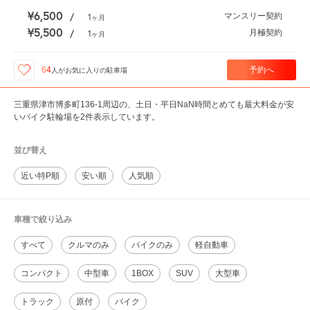
¥6,500
マンスリー契約
/
1
ヶ月
¥5,500
月極契約
/
1
ヶ月
予約へ
64
人が
お気に入りの駐車場
三重県津市博多町136-1周辺の、土日・平日NaN時間とめても最大料金が安
いバイク駐輪場を2件表示しています。
並び替え
近い特P順
安い順
人気順
車種で絞り込み
すべて
クルマのみ
バイクのみ
軽自動車
コンパクト
中型車
1BOX
SUV
大型車
トラック
原付
バイク