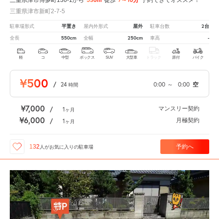
三重県津市新町2-7-5
平置き
屋外
2台
駐車場形式
屋内外形式
駐車台数
550cm
250cm
-
全長
全幅
車高
軽
コ
中型
ボックス
SUV
大型車
トラック
原付
バイク
¥500
/
24
0:00
～
0:00
空
時間
¥7,000
マンスリー契約
/
1
ヶ月
¥6,000
月極契約
/
1
ヶ月
予約へ
132
人が
お気に入りの駐車場