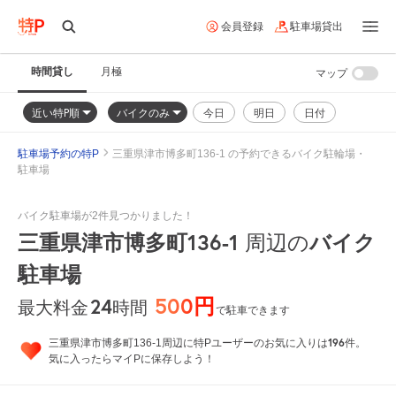
会員登録
駐車場貸出
時間貸し
月極
マップ
近い特P順
バイクのみ
今日
明日
日付
駐車場予約の特P
三重県津市博多町136-1 の予約できるバイク駐輪場・
駐車場
バイク駐車場が2件見つかりました！
三重県津市博多町136-1
バイク
周辺の
駐車場
500円
24
時間
最大料金
で駐車できます
196
三重県津市博多町136-1周辺に特Pユーザーのお気に入りは
件。
気に入ったらマイPに保存しよう！