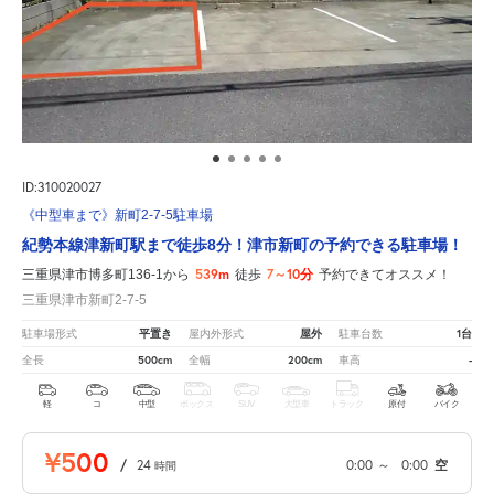
ID:310020027
《中型車まで》新町2-7-5駐車場
紀勢本線津新町駅まで徒歩8分！津市新町の予約できる駐車場！
539m
7～10分
三重県津市博多町136-1から
徒歩
予約できてオススメ！
三重県津市新町2-7-5
平置き
屋外
1台
駐車場形式
屋内外形式
駐車台数
500cm
200cm
-
全長
全幅
車高
軽
コ
中型
ボックス
SUV
大型車
トラック
原付
バイク
¥500
/
24
0:00
～
0:00
空
時間