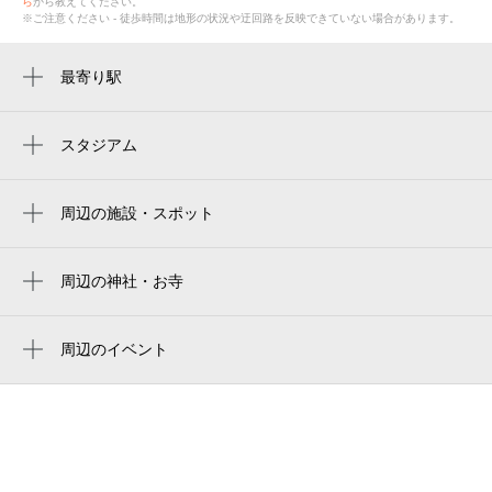
ら
から教えてください。
※ご注意ください - 徒歩時間は地形の状況や迂回路を反映できていない場合があります。
最寄り駅
津新町駅
スタジアム
周辺にスタジアムが見つかりませんでした。
周辺の施設・スポット
カメラのキタムラアルテ津新町店
津市新町会館
周辺の神社・お寺
周辺に神社・お寺が見つかりませんでした。
ラ マアーム
周辺のイベント
津高校同窓会事務局
周辺にイベントが見つかりませんでした。
三重県立津高等学校
国道163号
スポーツ＆アミューズメントアップ・ドゥ