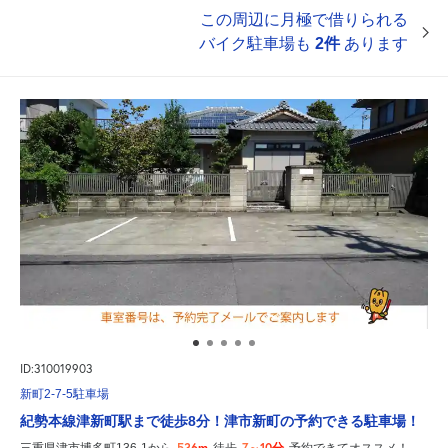
この周辺に月極で借りられる
バイク駐車場も
2件
あります
ID:310019903
新町2-7-5駐車場
紀勢本線津新町駅まで徒歩8分！津市新町の予約できる駐車場！
536m
7～10分
三重県津市博多町136-1から
徒歩
予約できてオススメ！