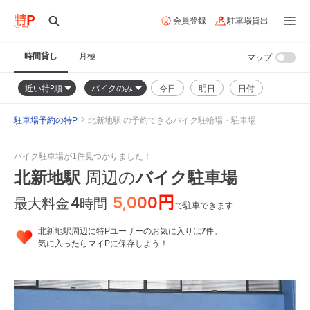
会員登録
駐車場貸出
時間貸し
月極
マップ
近い特P順
バイクのみ
今日
明日
日付
駐車場予約の特P
北新地駅 の予約できるバイク駐輪場・駐車場
バイク駐車場が1件見つかりました！
北新地駅
バイク駐車場
周辺の
5,000円
4
時間
最大料金
で駐車できます
7
北新地駅周辺に特Pユーザーのお気に入りは
件。
気に入ったらマイPに保存しよう！