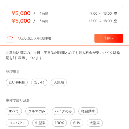
¥5,000
/
4
9:00
～
13:00
空
時間
¥5,000
/
5
13:00
～
18:00
空
時間
予約へ
7
人が
お気に入りの駐車場
北新地駅周辺の、土日・平日NaN時間とめても最大料金が安いバイク駐輪
場を1件表示しています。
並び替え
近い特P順
安い順
人気順
車種で絞り込み
すべて
クルマのみ
バイクのみ
軽自動車
コンパクト
中型車
1BOX
SUV
大型車