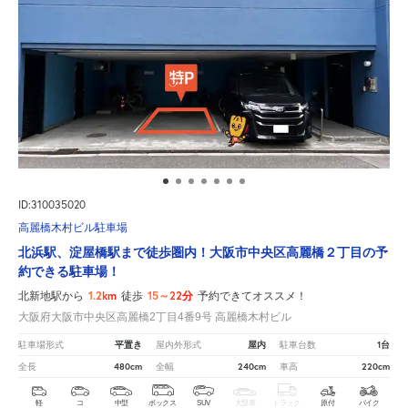
ID:310035020
高麗橋木村ビル駐車場
北浜駅、淀屋橋駅まで徒歩圏内！大阪市中央区高麗橋２丁目の予
約できる駐車場！
1.2km
15～22分
北新地駅から
徒歩
予約できてオススメ！
大阪府大阪市中央区高麗橋2丁目4番9号 高麗橋木村ビル
平置き
屋内
1台
駐車場形式
屋内外形式
駐車台数
480cm
240cm
220cm
全長
全幅
車高
軽
コ
中型
ボックス
SUV
大型車
トラック
原付
バイク