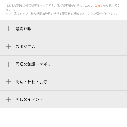
北新地駅
周辺の格安
駐車場
マップです。他の駐車場がありましたら、
こちら
から教えてく
ださい。
※ご注意ください - 徒歩時間は地形の状況や迂回路を反映できていない場合があります。
最寄り駅
北新地駅
西梅田駅
スタジアム
キャプテン翼フィールド大阪梅田 in links
東梅田駅
umeda
周辺の施設・スポット
大阪駅
大阪京瓷巨蛋
jr北新地駅 みどりの窓口
渡辺橋駅
京瓷大阪巨蛋
板前焼肉 一笑 北新地店
周辺の神社・お寺
大江橋駅
徳兵衛稲荷大明神
교세라 돔 오사카
地魚料理 湯浅港
淀屋橋駅
Kyocera Dome Osaka
周辺のイベント
chillri
UMEMARU ～ウメダハンドメイドマルシェ
肥後橋駅
京セラドーム大阪
スロット１２３梅田店
4～
梅田駅
北新地 零
ワインで巡る音楽の旅
福島駅