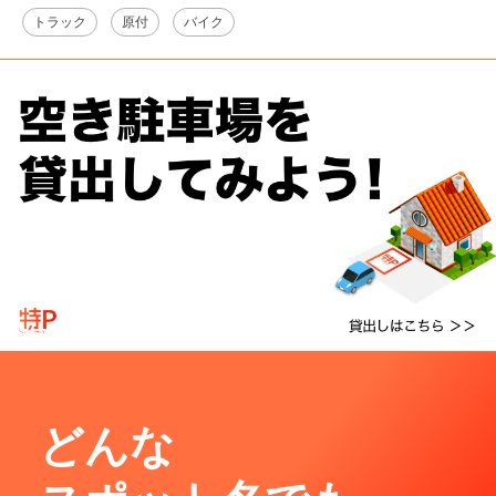
トラック
原付
バイク
どんな