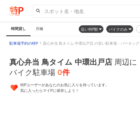
スポット名・地名
時間貸し
月極
近い特P順
バイクのみ
駐車場予約の特P
真心弁当 鳥タイム 中環出戸店 の安い駐車場・パーキング
真心弁当 鳥タイム 中環出戸店
周辺に
0
件
バイク駐車場
特Pユーザーがあなたのお気に入りを待っています。
気に入ったらマイPに保存しよう！