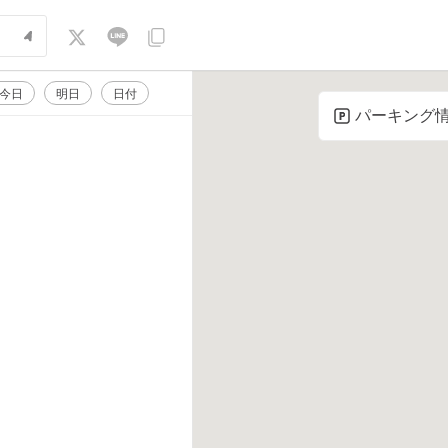
今日
明日
日付
パーキング