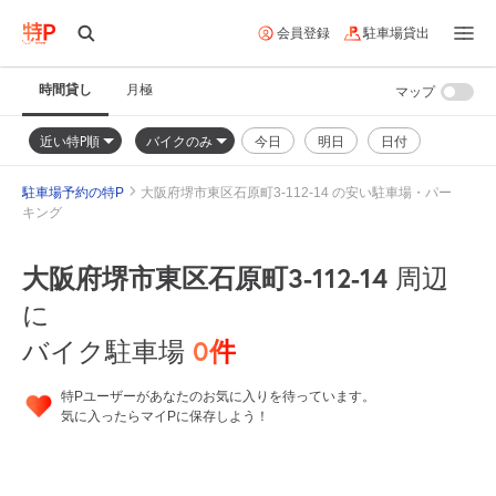
会員登録
駐車場貸出
時間貸し
月極
マップ
近い特P順
バイクのみ
今日
明日
日付
駐車場予約の特P
大阪府堺市東区石原町3-112-14 の安い駐車場・パー
キング
大阪府堺市東区石原町3-112-14
周辺
に
0
件
バイク駐車場
特Pユーザーがあなたのお気に入りを待っています。
気に入ったらマイPに保存しよう！