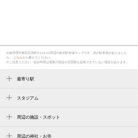
大阪府堺市東区石原町3-112-14
周辺の格安
駐車場
マップです。他の駐車場がありました
ら、
こちら
から教えてください。
※ご注意ください - 徒歩時間は地形の状況や迂回路を反映できていない場合があります。
最寄り駅
初芝駅
スタジアム
周辺にスタジアムが見つかりませんでした。
周辺の施設・スポット
堺市立南八下中学校
堺市東清掃工場
周辺の神社・お寺