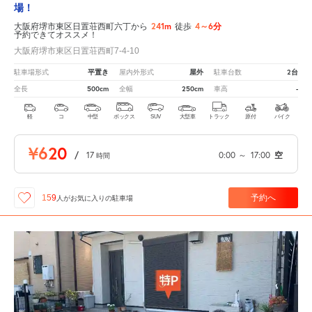
場！
241m
4～6分
大阪府堺市東区日置荘西町六丁から
徒歩
予約できてオススメ！
大阪府堺市東区日置荘西町7-4-10
平置き
屋外
2台
駐車場形式
屋内外形式
駐車台数
500cm
250cm
-
全長
全幅
車高
軽
コ
中型
ボックス
SUV
大型車
トラック
原付
バイク
¥620
/
17
0:00
～
17:00
空
時間
予約へ
159
人が
お気に入りの駐車場