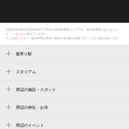
大阪府堺市東区日置荘西町六丁
周辺の格安
駐車場
マップです。他の駐車場がありました
ら、
こちら
から教えてください。
※ご注意ください - 徒歩時間は地形の状況や迂回路を反映できていない場合があります。
最寄り駅
初芝駅
萩原天神駅
スタジアム
くら寿司スタジアム堺
白鷺駅
周辺の施設・スポット
堺市立初芝野球場
堺市立中央図書館初芝分館
周辺の神社・お寺
観善寺
堺市立初芝体育館弓道場
稱念寺
周辺のイベント
堺市立初芝体育館