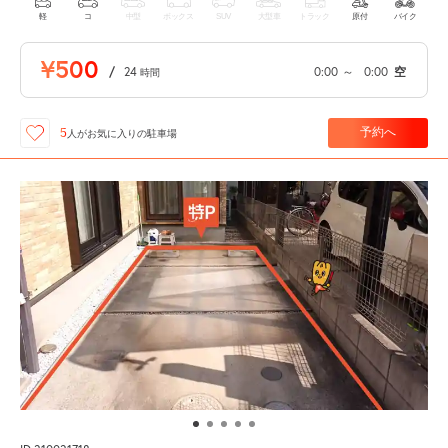
軽
コ
中型
ボックス
SUV
大型車
トラック
原付
バイク
¥500
/
24
0:00
～
0:00
空
時間
予約へ
5
人が
お気に入りの駐車場