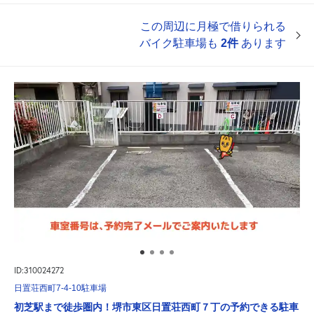
この周辺に月極で借りられる
バイク駐車場も
2件
あります
ID:310024272
日置荘西町7-4-10駐車場
初芝駅まで徒歩圏内！堺市東区日置荘西町７丁の予約できる駐車