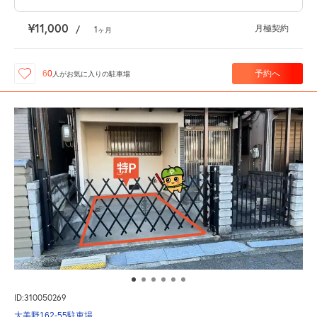
¥11,000
月極契約
/
1
ヶ月
予約へ
60
人が
お気に入りの駐車場
ID:310050269
大美野162-55駐車場