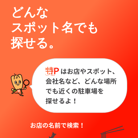
どんな
スポット名でも
探せる。