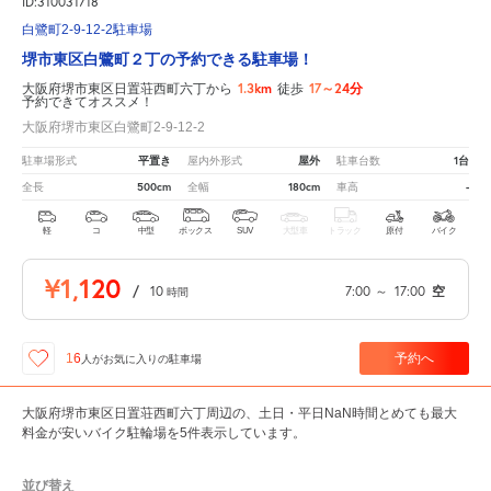
ID:310031718
白鷺町2-9-12-2駐車場
堺市東区白鷺町２丁の予約できる駐車場！
1.3km
17～24分
大阪府堺市東区日置荘西町六丁から
徒歩
予約できてオススメ！
大阪府堺市東区白鷺町2-9-12-2
平置き
屋外
1台
駐車場形式
屋内外形式
駐車台数
500cm
180cm
-
全長
全幅
車高
軽
コ
中型
ボックス
SUV
大型車
トラック
原付
バイク
¥1,120
/
10
7:00
～
17:00
空
時間
予約へ
16
人が
お気に入りの駐車場
大阪府堺市東区日置荘西町六丁周辺の、土日・平日NaN時間とめても最大
料金が安いバイク駐輪場を5件表示しています。
並び替え