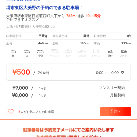
堺市東区大美野の予約のできる駐車場！
763m
10～15分
大阪府堺市東区日置荘西町六丁から
徒歩
予約できてオススメ！
大阪府堺市東区大美野162-55
平置き
屋外
1台
駐車場形式
屋内外形式
駐車台数
460cm
180cm
233cm
全長
全幅
車高
軽
コ
中型
ボックス
SUV
大型車
トラック
原付
バイク
¥500
/
24
0:00
～
0:00
空
時間
¥9,000
マンスリー契約
/
1
ヶ月
¥8,000
月極契約
/
1
ヶ月
予約へ
8
人が
お気に入りの駐車場