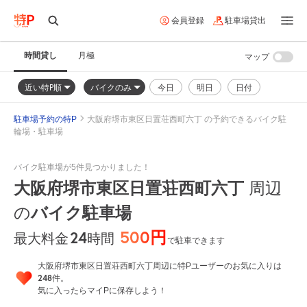
会員登録
駐車場貸出
時間貸し
月極
マップ
近い特P順
バイクのみ
今日
明日
日付
駐車場予約の特P
大阪府堺市東区日置荘西町六丁 の予約できるバイク駐
輪場・駐車場
バイク駐車場が5件見つかりました！
大阪府堺市東区日置荘西町六丁
周辺
の
バイク駐車場
500円
24
時間
最大料金
で駐車できます
大阪府堺市東区日置荘西町六丁周辺に特Pユーザーのお気に入りは
248
件。
気に入ったらマイPに保存しよう！