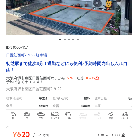
ID:310007157
日置荘西町2-9-22駐車場
初芝駅まで徒歩3分！通勤などにも便利♪予約時間内出し入れ自
由！
571m
8～12分
大阪府堺市東区日置荘西町六丁から
徒歩
予約できてオススメ！
大阪府堺市東区日置荘西町2-9-22
平置き
屋外
1台
駐車場形式
屋内外形式
駐車台数
550cm
250cm
-
全長
全幅
車高
軽
コ
中型
ボックス
SUV
大型車
トラック
原付
バイク
¥620
/
24
0:00
～
0:00
空
時間