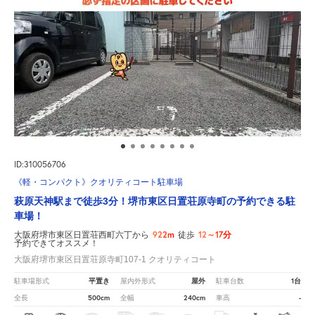
ID:310056706
《軽・コンパクト》クオリティコート駐車場
萩原天神駅まで徒歩3分！堺市東区日置荘原寺町の予約できる駐
車場！
922m
12～17分
大阪府堺市東区日置荘西町六丁から
徒歩
予約できてオススメ！
大阪府堺市東区日置荘原寺町107-1 クオリティコート
平置き
屋外
1台
駐車場形式
屋内外形式
駐車台数
500cm
240cm
-
全長
全幅
車高