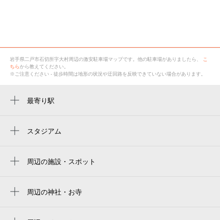
岩手県二戸市石切所字大村
周辺の激安
駐車場
マップです。他の駐車場がありましたら、
こ
ちら
から教えてください。
※ご注意ください - 徒歩時間は地形の状況や迂回路を反映できていない場合があります。
最寄り駅
二戸駅
スタジアム
周辺にスタジアムが見つかりませんでした。
周辺の施設・スポット
二戸市勤労者総合福祉センター
高村正彦冩眞舘
周辺の神社・お寺
周辺に神社・お寺が見つかりませんでした。
二戸市総合スポーツセンター