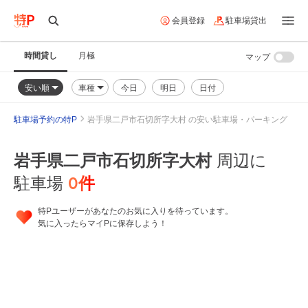
会員登録
駐車場貸出
時間貸し
月極
マップ
安い順
車種
今日
明日
日付
駐車場予約の特P
岩手県二戸市石切所字大村 の安い駐車場・パーキング
岩手県二戸市石切所字大村
周辺に
0
件
駐車場
特Pユーザーがあなたのお気に入りを待っています。
気に入ったらマイPに保存しよう！