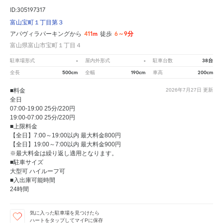
ID:305197317
富山宝町１丁目第３
411m
6～9分
アパヴィラパーキングから
徒歩
富山県富山市宝町１丁目４
-
-
38台
駐車場形式
屋内外形式
駐車台数
500cm
190cm
200cm
全長
全幅
車高
■料金
2026年7月27日
更新
全日
07:00-19:00 25分/220円
19:00-07:00 25分/220円
■上限料金
【全日】7:00～19:00以内 最大料金800円
【全日】19:00～7:00以内 最大料金900円
※最大料金は繰り返し適用となります。
■駐車サイズ
大型可 ハイルーフ可
■入出庫可能時間
24時間
気に入った駐車場を見つけたら
ハートをタップしてマイPに保存