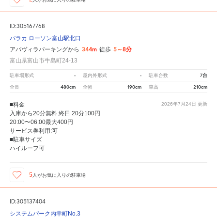
ID:305167768
パラカ ローソン富山駅北口
344m
5～8分
アパヴィラパーキングから
徒歩
富山県富山市牛島町24-13
-
-
7台
駐車場形式
屋内外形式
駐車台数
480cm
190cm
210cm
全長
全幅
車高
■料金
2026年7月24日
更新
入庫から20分無料 終日 20分100円
20:00〜06:00最大400円
サービス券利用:可
■駐車サイズ
ハイルーフ可
5
人が
お気に入りの駐車場
ID:305137404
システムパーク内幸町No.3