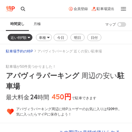
会員登録
駐車場貸出
時間貸し
月極
マップ
近い特P順
車種
今日
明日
日付
駐車場予約の特P
アパヴィラパーキング 近くの安い駐車場
駐車場が50件見つかりました！
アパヴィラパーキング
周辺の安い
駐
車場
450円
24
時間
最大料金
で駐車できます
1209
アパヴィラパーキング周辺に特Pユーザーのお気に入りは
件。
気に入ったらマイPに保存しよう！