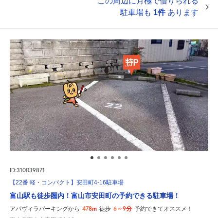
この周辺に月極で借りられる
駐車場も
1件
あります
ID:310039871
【22番 軽・コンパクト】安田町4-16駐車場
富山駅も徒歩圏内！富山市安田町の予約できる駐車場！
478m
6～9分
アパヴィラパーキングから
徒歩
予約できてオススメ！