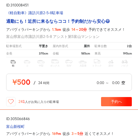
ID:310008451
《軽自動車》諏訪川原2-5-8駐車場
通勤にも！近所に来るならココ！予約制だから安心😃
1.1km
14～20分
アパヴィラパーキングから
徒歩
予約できてオススメ！
富山県富山市諏訪川原2-5-8 アシスト第5富山マンション
平置き
屋外
2台
駐車場形式
屋内外形式
駐車台数
370cm
185cm
195cm
全長
全幅
車高
軽
コ
中型
ボックス
SUV
大型車
トラック
原付
バイク
¥500
/
24
0:00
～
0:00
空
時間
予約へ
241
人が
お気に入りの駐車場
ID:305066846
富山新桜町
169m
3～5分
アパヴィラパーキングから
徒歩
近くてオススメ！