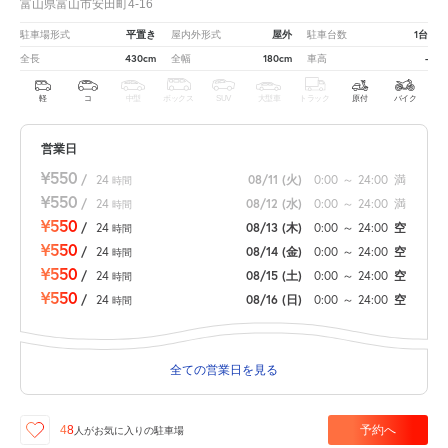
富山県富山市安田町4-16
平置き
屋外
1台
駐車場形式
屋内外形式
駐車台数
430cm
180cm
-
全長
全幅
車高
軽
コ
中型
ボックス
SUV
大型車
トラック
原付
バイク
営業日
¥550
/
24
08/11
(火)
0:00
～
24:00
満
時間
¥550
/
24
08/12
(水)
0:00
～
24:00
満
時間
¥550
/
24
08/13
(木)
0:00
～
24:00
空
時間
¥550
/
24
08/14
(金)
0:00
～
24:00
空
時間
¥550
/
24
08/15
(土)
0:00
～
24:00
空
時間
¥550
/
24
08/16
(日)
0:00
～
24:00
空
時間
全ての営業日を見る
予約へ
48
人が
お気に入りの駐車場