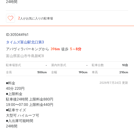
24時間
2
人が
お気に入りの駐車場
ID:305044961
タイムズ富山駅北口第3
396m
5～8分
アパヴィラパーキングから
徒歩
富山県富山市牛島新町8
-
-
10台
駐車場形式
屋内外形式
駐車台数
500cm
190cm
210cm
全長
全幅
車高
■料金
2026年7月24日
更新
40分 220円
■上限料金
駐車後24時間 上限料金880円
19:00〜07:00 上限料金440円
■駐車サイズ
大型可 ハイルーフ可
■入出庫可能時間
24時間