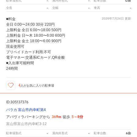
-
-
12台
駐車場形式
屋内外形式
駐車台数
-
-
-
全長
全幅
車高
■料金
2026年7月24日
更新
全日 0:00〜24:00 30分 220円
上限料金 全日 6:00〜18:00 500円
上限料金 日〜木 18:00〜6:00 600円
上限料金 金土 18:00〜6:00 900円
現金使用可
プリペイドカード利用:不可
電子マネー:交通系ICカード,QR全般
■入出庫可能時間
24時間
4
人が
お気に入りの駐車場
ID:305137376
パラカ 富山市内幸町第4
369m
5～8分
アパヴィラパーキングから
徒歩
富山県富山市内幸町3-12
-
-
6台
駐車場形式
屋内外形式
駐車台数