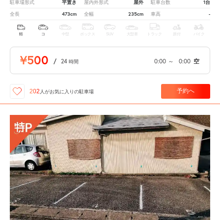
平置き
屋外
1台
駐車場形式
屋内外形式
駐車台数
473cm
235cm
-
全長
全幅
車高
軽
コ
中型
ボックス
SUV
大型車
トラック
原付
バイク
¥500
/
24
0:00
～
0:00
空
時間
予約へ
202
人が
お気に入りの駐車場