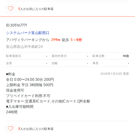
6
人が
お気に入りの駐車場
ID:305167771
システムパーク富山駅西口
399m
5～8分
アパヴィラパーキングから
徒歩
富山県富山市牛島町24
-
-
10台
駐車場形式
屋内外形式
駐車台数
-
-
-
全長
全幅
車高
■料金
2026年7月24日
更新
全日 0:00〜24:00 30分 200円
上限料金 平日 3時間毎 500円
現金使用可
プリペイドカード利用:不可
電子マネー:交通系ICカード,その他ICカード,QR全般
■入出庫可能時間
24時間
8
人が
お気に入りの駐車場