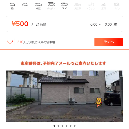
軽
コ
中型
ボックス
SUV
大型車
トラック
原付
バイク
¥500
/
24
0:00
～
0:00
空
時間
予約へ
210
人が
お気に入りの駐車場