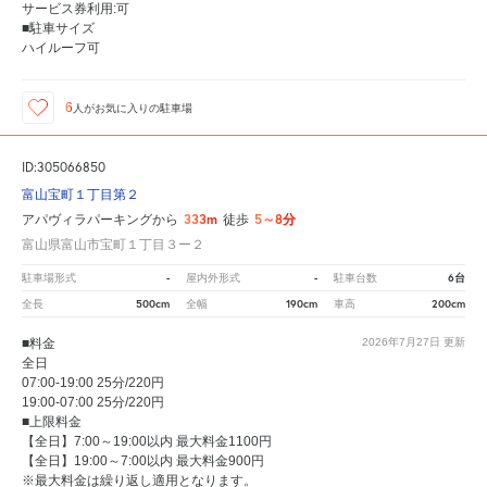
サービス券利用:可
■駐車サイズ
ハイルーフ可
6
人が
お気に入りの駐車場
ID:305066850
富山宝町１丁目第２
333m
5～8分
アパヴィラパーキングから
徒歩
富山県富山市宝町１丁目３ー２
-
-
6台
駐車場形式
屋内外形式
駐車台数
500cm
190cm
200cm
全長
全幅
車高
■料金
2026年7月27日
更新
全日
07:00-19:00 25分/220円
19:00-07:00 25分/220円
■上限料金
【全日】7:00～19:00以内 最大料金1100円
【全日】19:00～7:00以内 最大料金900円
※最大料金は繰り返し適用となります。