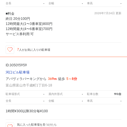
-
-
-
全長
全幅
車高
■料金
2026年7月24日
更新
終日 20分100円
12時間最大(1〜3番車室)800円
12時間最大(4〜6番車室)700円
サービス券利用:可
7
人が
お気に入りの駐車場
ID:305015959
河口ビル駐車場
369m
5～8分
アパヴィラパーキングから
徒歩
富山県富山市千歳町1丁目6-18
-
-
193台
駐車場形式
屋内外形式
駐車台数
-
-
-
全長
全幅
車高
1時間¥300以降30分毎¥100
気に入った駐車場を見つけたら