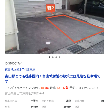
ID:310001764
東田地方町2-7-4駐車場
富山駅までも徒歩圏内！富山城付近の散策には最適な駐車場で
す！
882m
12～17分
アパヴィラパーキングから
徒歩
予約できてオススメ！
富山県富山市東田地方町2-7-4
平置き
屋外
1台
駐車場形式
屋内外形式
駐車台数
445cm
250cm
-
全長
全幅
車高