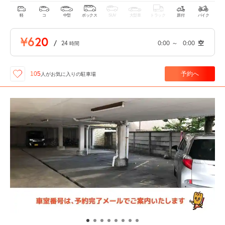
軽
コ
中型
ボックス
SUV
大型車
トラック
原付
バイク
¥620
/
24
0:00
～
0:00
空
時間
予約へ
105
人が
お気に入りの駐車場