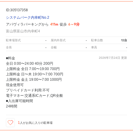
ID:305137358
システムパーク内幸町No.2
411m
6～9分
アパヴィラパーキングから
徒歩
富山県富山市内幸町4
-
-
12台
駐車場形式
屋内外形式
駐車台数
-
-
-
全長
全幅
車高
■料金
2026年7月24日
更新
全日 0:00〜24:00 40分 200円
上限料金 全日 7:00〜19:00 700円
上限料金 日〜木 19:00〜7:00 700円
上限料金 金土 19:00〜7:00 1000円
現金使用可
プリペイドカード利用:不可
電子マネー:交通系ICカード,QR全般
■入出庫可能時間
24時間
1
人が
お気に入りの駐車場