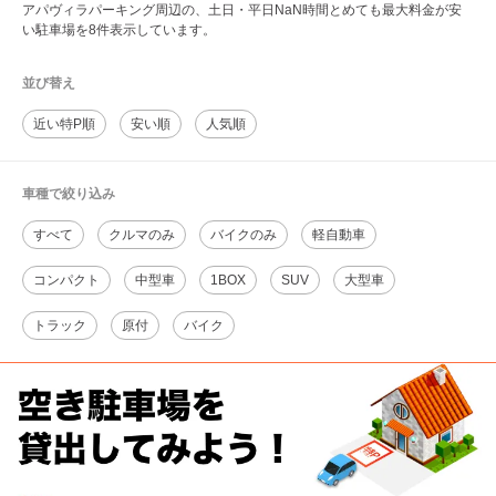
アパヴィラパーキング周辺の、土日・平日NaN時間とめても最大料金が安
い駐車場を8件表示しています。
並び替え
近い特P順
安い順
人気順
車種で絞り込み
すべて
クルマのみ
バイクのみ
軽自動車
コンパクト
中型車
1BOX
SUV
大型車
トラック
原付
バイク