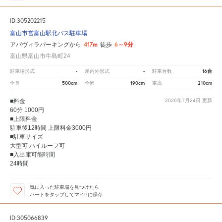
ID:305202215
富山市営富山駅北バス駐車場
417m
6～9分
アパヴィラパーキングから
徒歩
富山県富山市牛島町24
-
-
16台
駐車場形式
屋内外形式
駐車台数
500cm
190cm
210cm
全長
全幅
車高
■料金
2026年7月24日
更新
60分 1000円
■上限料金
駐車後12時間 上限料金3000円
■駐車サイズ
大型可 ハイルーフ可
■入出庫可能時間
24時間
気に入った駐車場を見つけたら
ハートをタップしてマイPに保存
ID:305066839