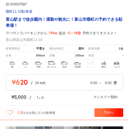
ID:310007587
曙町11-10駐車場
富山駅まで徒歩圏内！通勤や観光に！富山市曙町の予約できる駐
車場！
789m
10～15分
アパヴィラパーキングから
徒歩
予約できてオススメ！
富山県富山市曙町11-10
平置き
屋外
2台
駐車場形式
屋内外形式
駐車台数
500cm
250cm
-
全長
全幅
車高
軽
コ
中型
ボックス
SUV
大型車
トラック
原付
バイク
¥620
/
24
0:00
～
0:00
空
時間
¥5,000
マンスリー契約
/
1
ヶ月
予約へ
116
人が
お気に入りの駐車場