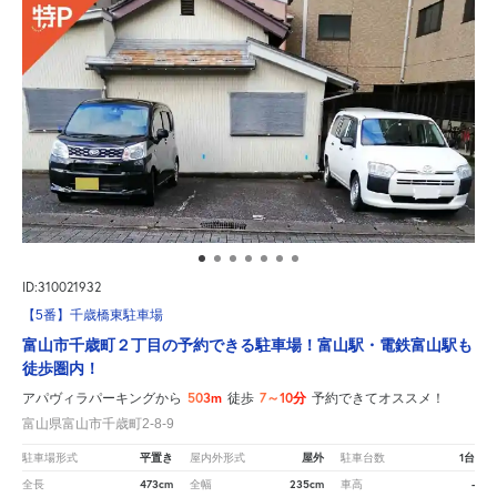
ID:310021932
【5番】千歳橋東駐車場
富山市千歳町２丁目の予約できる駐車場！富山駅・電鉄富山駅も
徒歩圏内！
503m
7～10分
アパヴィラパーキングから
徒歩
予約できてオススメ！
富山県富山市千歳町2-8-9
平置き
屋外
1台
駐車場形式
屋内外形式
駐車台数
473cm
235cm
-
全長
全幅
車高