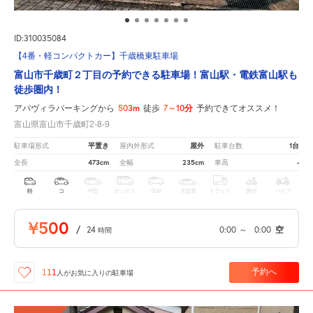
ID:310035084
【4番・軽コンパクトカー】千歳橋東駐車場
富山市千歳町２丁目の予約できる駐車場！富山駅・電鉄富山駅も
徒歩圏内！
503m
7～10分
アパヴィラパーキングから
徒歩
予約できてオススメ！
富山県富山市千歳町2-8-9
平置き
屋外
1台
駐車場形式
屋内外形式
駐車台数
473cm
235cm
-
全長
全幅
車高
軽
コ
中型
ボックス
SUV
大型車
トラック
原付
バイク
¥500
/
24
0:00
～
0:00
空
時間
予約へ
111
人が
お気に入りの駐車場