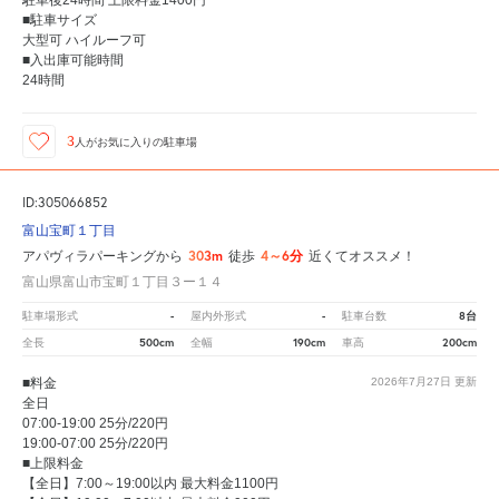
駐車後24時間 上限料金1400円
■駐車サイズ
大型可 ハイルーフ可
■入出庫可能時間
24時間
3
人が
お気に入りの駐車場
ID:305066852
富山宝町１丁目
303m
4～6分
アパヴィラパーキングから
徒歩
近くてオススメ！
富山県富山市宝町１丁目３ー１４
-
-
8台
駐車場形式
屋内外形式
駐車台数
500cm
190cm
200cm
全長
全幅
車高
■料金
2026年7月27日
更新
全日
07:00-19:00 25分/220円
19:00-07:00 25分/220円
■上限料金
【全日】7:00～19:00以内 最大料金1100円