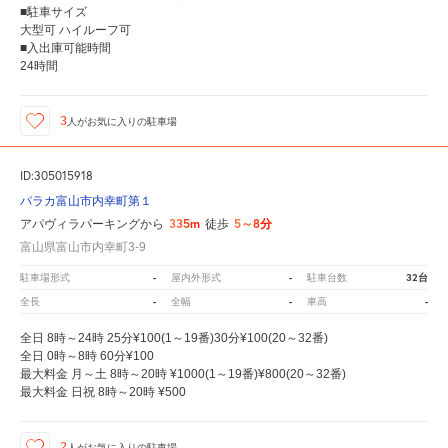
■駐車サイズ
大型可 ハイルーフ可
■入出庫可能時間
24時間
3
人が
お気に入りの駐車場
ID:305015918
パラカ富山市内幸町第１
335m
5～8分
アパヴィラパーキングから
徒歩
富山県富山市内幸町3-9
-
-
32台
駐車場形式
屋内外形式
駐車台数
-
-
-
全長
全幅
車高
全日 8時～24時 25分¥100(1～19番)30分¥100(20～32番)
全日 0時～8時 60分¥100
最大料金 月～土 8時～20時 ¥1000(1～19番)¥800(20～32番)
最大料金 日祝 8時～20時 ¥500
2
人が
お気に入りの駐車場