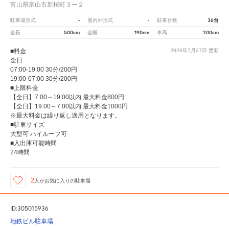
富山県富山市新桜町３ー２
-
-
36台
駐車場形式
屋内外形式
駐車台数
500cm
190cm
200cm
全長
全幅
車高
■料金
2026年7月27日
更新
全日
07:00-19:00 30分/200円
19:00-07:00 30分/200円
■上限料金
【全日】7:00～19:00以内 最大料金800円
【全日】19:00～7:00以内 最大料金1000円
※最大料金は繰り返し適用となります。
■駐車サイズ
大型可 ハイルーフ可
■入出庫可能時間
24時間
2
人が
お気に入りの駐車場
ID:305015936
地鉄ビル駐車場