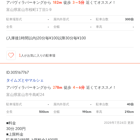
182m
3～5分
アパヴィラパーキングから
徒歩
近くてオススメ！
富山県富山市桜町1丁目1-9
-
-
300台
駐車場形式
屋内外形式
駐車台数
-
-
-
全長
全幅
車高
(入庫後1時間以内)20分毎¥100以降30分毎¥100
1
人が
お気に入りの駐車場
ID:305167767
タイムズとやマルシェ
278m
4～6分
アパヴィラパーキングから
徒歩
近くてオススメ！
富山県富山市牛島町24
-
-
40台
駐車場形式
屋内外形式
駐車台数
500cm
190cm
210cm
全長
全幅
車高
■料金
2026年7月24日
更新
30分 200円
■上限料金