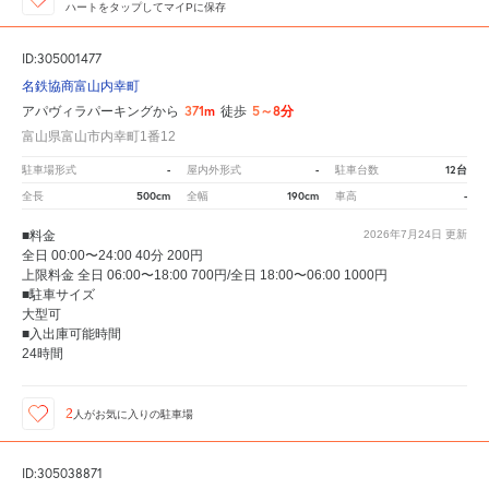
ハートをタップしてマイPに保存
ID:305001477
名鉄協商富山内幸町
371m
5～8分
アパヴィラパーキングから
徒歩
富山県富山市内幸町1番12
-
-
12台
駐車場形式
屋内外形式
駐車台数
500cm
190cm
-
全長
全幅
車高
■料金
2026年7月24日
更新
全日 00:00〜24:00 40分 200円
上限料金 全日 06:00〜18:00 700円/全日 18:00〜06:00 1000円
■駐車サイズ
大型可
■入出庫可能時間
24時間
2
人が
お気に入りの駐車場
ID:305038871