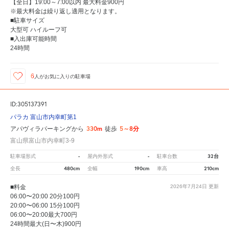
【全日】19:00～7:00以内 最大料金900円
※最大料金は繰り返し適用となります。
■駐車サイズ
大型可 ハイルーフ可
■入出庫可能時間
24時間
6
人が
お気に入りの駐車場
ID:305137391
パラカ 富山市内幸町第1
330m
5～8分
アパヴィラパーキングから
徒歩
富山県富山市内幸町3-9
-
-
32台
駐車場形式
屋内外形式
駐車台数
480cm
190cm
210cm
全長
全幅
車高
■料金
2026年7月24日
更新
06:00〜20:00 20分100円
20:00〜06:00 15分100円
06:00〜20:00最大700円
24時間最大(日〜木)900円