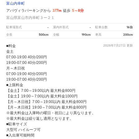
富山内幸町
377m
5～8分
アパヴィラパーキングから
徒歩
富山県富山市内幸町３ー２１
-
-
16台
駐車場形式
屋内外形式
駐車台数
500cm
190cm
200cm
全長
全幅
車高
■料金
2026年7月27日
更新
金土
07:00-19:00 40分/200円
19:00-07:00 40分/200円
月～木日祝
07:00-19:00 40分/200円
19:00-07:00 40分/200円
■上限料金
【金土】7:00～19:00以内 最大料金800円
【金土】19:00～7:00以内 最大料金1000円
【月～木日祝】7:00～19:00以内 最大料金800円
【月～木日祝】19:00～7:00以内 最大料金800円
※最大料金は入庫時の曜日・祝日により異なります。
※最大料金は繰り返し適用となります。
■駐車サイズ
大型可 ハイルーフ可
■入出庫可能時間