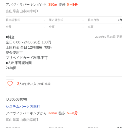
350m
5～8分
アパヴィラパーキングから
徒歩
富山県富山市内幸町1
-
-
3台
駐車場形式
屋内外形式
駐車台数
-
-
-
全長
全幅
車高
■料金
2026年7月24日
更新
全日 0:00〜24:00 20分 100円
上限料金 全日 12時間毎 700円
現金使用可
プリペイドカード利用:不可
■入出庫可能時間
24時間
2
人が
お気に入りの駐車場
ID:305031098
システムパーク内幸町
368m
5～8分
アパヴィラパーキングから
徒歩
富山県富山市内幸町1