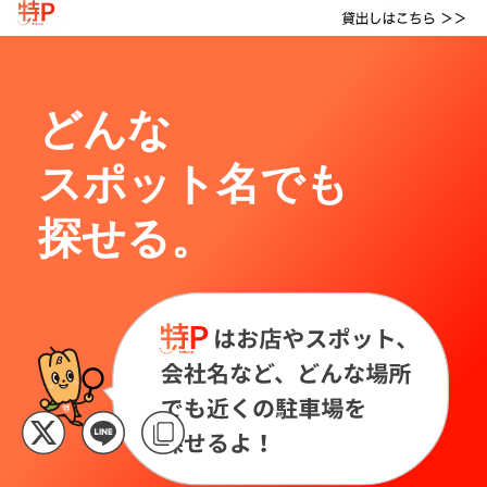
どんな
スポット名でも
探せる。