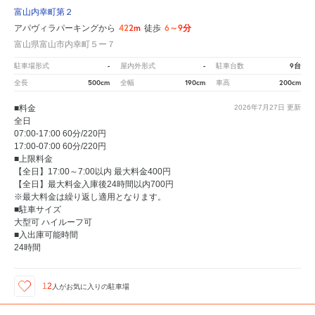
富山内幸町第２
422m
6～9分
アパヴィラパーキングから
徒歩
富山県富山市内幸町５ー７
-
-
9台
駐車場形式
屋内外形式
駐車台数
500cm
190cm
200cm
全長
全幅
車高
■料金
2026年7月27日
更新
全日
07:00-17:00 60分/220円
17:00-07:00 60分/220円
■上限料金
【全日】17:00～7:00以内 最大料金400円
【全日】最大料金入庫後24時間以内700円
※最大料金は繰り返し適用となります。
■駐車サイズ
大型可 ハイルーフ可
■入出庫可能時間
24時間
12
人が
お気に入りの駐車場