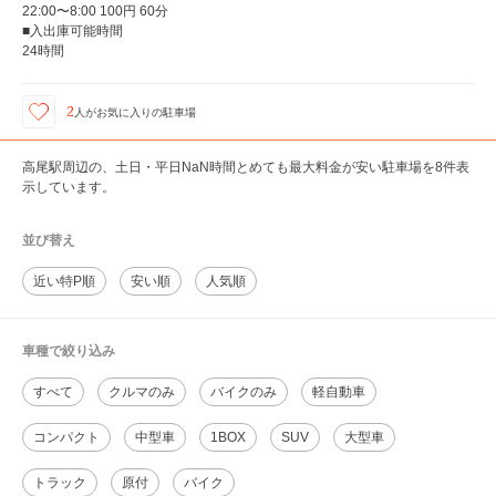
22:00〜8:00 100円 60分
■入出庫可能時間
24時間
2
人が
お気に入りの駐車場
高尾駅周辺の、土日・平日NaN時間とめても最大料金が安い駐車場を8件表
示しています。
並び替え
近い特P順
安い順
人気順
車種で絞り込み
すべて
クルマのみ
バイクのみ
軽自動車
コンパクト
中型車
1BOX
SUV
大型車
トラック
原付
バイク