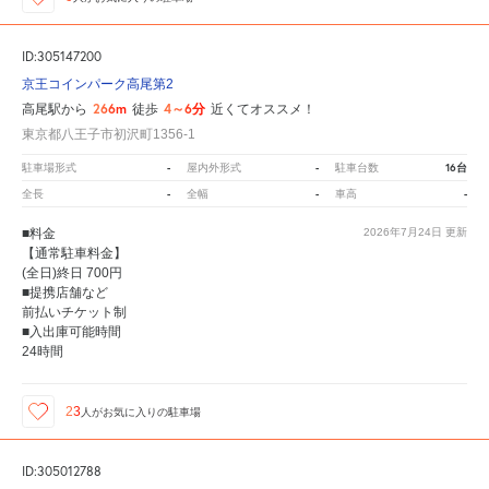
ID:305147200
京王コインパーク高尾第2
266m
4～6分
高尾駅から
徒歩
近くてオススメ！
東京都八王子市初沢町1356-1
-
-
16台
駐車場形式
屋内外形式
駐車台数
-
-
-
全長
全幅
車高
■料金
2026年7月24日
更新
【通常駐車料金】
(全日)終日 700円
■提携店舗など
前払いチケット制
■入出庫可能時間
24時間
23
人が
お気に入りの駐車場
ID:305012788