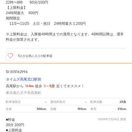
22時〜8時 60分/100円
【上限料金】
24時間最大 800円
期間限定
11/3〜11/25 土日・祝日 24時間最大 1,200円
※上限料金は、入庫後48時間までの適用となります。48時間以降は、通常
料金が加算されます。
4
人が
お気に入りの駐車場
ID:305162996
タイムズ高尾北口駅前
164m
3～5分
高尾駅から
徒歩
近くてオススメ！
東京都八王子市高尾町
-
-
25台
駐車場形式
屋内外形式
駐車台数
500cm
190cm
210cm
全長
全幅
車高
■料金
2026年7月24日
更新
30分 200円
■上限料金