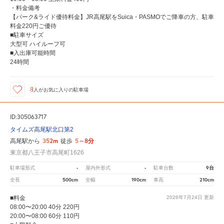
・料金備考
【パーク&ライド優待料金】JR高尾駅をSuica・PASMOでご降車の方、駐車
料金220円ご優待
■駐車サイズ
大型可 ハイルーフ可
■入出庫可能時間
24時間
8
人が
お気に入りの駐車場
ID:305063717
タイムズ高尾駅北口第2
352m
5～8分
高尾駅から
徒歩
東京都八王子市高尾町1626
-
-
9台
駐車場形式
屋内外形式
駐車台数
500cm
190cm
210cm
全長
全幅
車高
■料金
2026年7月24日
更新
08:00〜20:00 40分 220円
20:00〜08:00 60分 110円