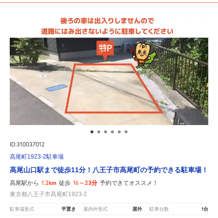
ID:310037012
高尾町1923-2駐車場
高尾山口駅まで徒歩11分！八王子市高尾町の予約できる駐車場！
1.2km
16～23分
高尾駅から
徒歩
予約できてオススメ！
東京都八王子市高尾町1923-2
平置き
屋外
1台
駐車場形式
屋内外形式
駐車台数