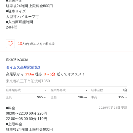
■上限料金
駐車後24時間 上限料金800円
■駐車サイズ
大型可 ハイルーフ可
■入出庫可能時間
24時間
13
人が
お気に入りの駐車場
ID:305163036
タイムズ高尾駅前第3
213m
3～5分
高尾駅から
徒歩
近くてオススメ！
東京都八王子市初沢町1350
-
-
7台
駐車場形式
屋内外形式
駐車台数
500cm
190cm
210cm
全長
全幅
車高
■料金
2026年7月24日
更新
08:00〜22:00 60分 220円
22:00〜08:00 60分 110円
■上限料金
駐車後24時間 上限料金900円