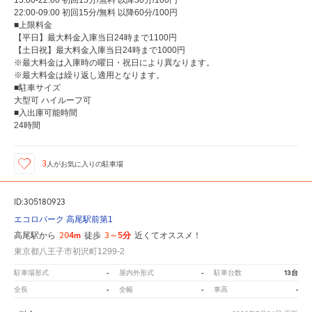
22:00-09:00 初回15分/無料 以降60分/100円
■上限料金
【平日】最大料金入庫当日24時まで1100円
【土日祝】最大料金入庫当日24時まで1000円
※最大料金は入庫時の曜日・祝日により異なります。
※最大料金は繰り返し適用となります。
■駐車サイズ
大型可 ハイルーフ可
■入出庫可能時間
24時間
3
人が
お気に入りの駐車場
ID:305180923
エコロパーク 高尾駅前第1
204m
3～5分
高尾駅から
徒歩
近くてオススメ！
東京都八王子市初沢町1299-2
-
-
13台
駐車場形式
屋内外形式
駐車台数
-
-
-
全長
全幅
車高