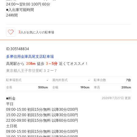
24:00〜翌8:00 100円 60分
■入出庫可能時間
24時間
3
人が
お気に入りの駐車場
ID:305148834
多摩信用金庫高尾支店駐車場
208m
3～5分
高尾駅から
徒歩
近くてオススメ！
東京都八王子市廿里町３２ー７
-
-
7台
駐車場形式
屋内外形式
駐車台数
500cm
190cm
200cm
全長
全幅
車高
■料金
2026年7月27日
更新
平日
09:00-15:00 初回15分/無料 以降30分/200円
15:00-22:00 初回15分/無料 以降30分/100円
22:00-09:00 初回15分/無料 以降60分/100円
土日祝
09:00-15:00 初回15分/無料 以降30分/100円
15:00-22:00 初回15分/無料 以降30分/100円