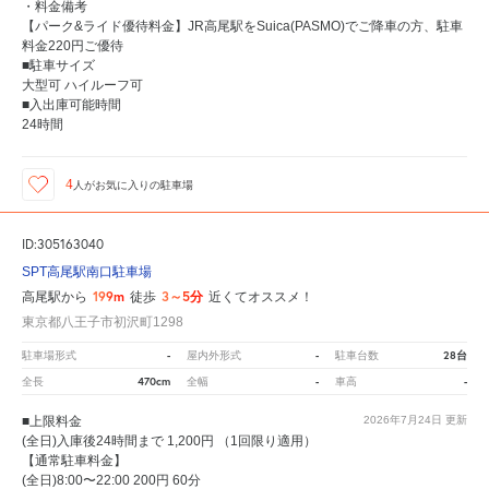
・料金備考
【パーク&ライド優待料金】JR高尾駅をSuica(PASMO)でご降車の方、駐車
料金220円ご優待
■駐車サイズ
大型可 ハイルーフ可
■入出庫可能時間
24時間
4
人が
お気に入りの駐車場
ID:305163040
SPT高尾駅南口駐車場
199m
3～5分
高尾駅から
徒歩
近くてオススメ！
東京都八王子市初沢町1298
-
-
28台
駐車場形式
屋内外形式
駐車台数
470cm
-
-
全長
全幅
車高
■上限料金
2026年7月24日
更新
(全日)入庫後24時間まで 1,200円 （1回限り適用）
【通常駐車料金】
(全日)8:00〜22:00 200円 60分