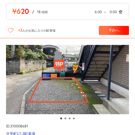
¥620
/
18
6:00
～
0:00
空
時間
予約へ
43
人が
お気に入りの駐車場
ID:310008681
廿里町17-3駐車場