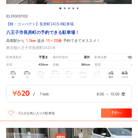
ID:310031102
【軽・コンパクト】長房町1415-8駐車場
八王子市長房町の予約できる駐車場！
1.2km
15～22分
高尾駅から
徒歩
予約できてオススメ！
東京都八王子市長房町1415-8
平置き
屋外
1台
駐車場形式
屋内外形式
駐車台数
430cm
180cm
-
全長
全幅
車高
軽
コ
中型
ボックス
SUV
大型車
トラック
原付
バイク
¥620
/
7
8:00
～
15:00
空
時間
予約へ
6
人が
お気に入りの駐車場