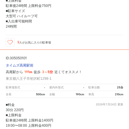
■上限料金
駐車後24時間 上限料金750円
■駐車サイズ
大型可 ハイルーフ可
■入出庫可能時間
24時間
9
人が
お気に入りの駐車場
ID:305050101
タイムズ高尾駅前
191m
3～5分
高尾駅から
徒歩
近くてオススメ！
東京都八王子市初沢町1298-1
-
-
25台
駐車場形式
屋内外形式
駐車台数
500cm
190cm
210cm
全長
全幅
車高
■料金
2026年7月24日
更新
30分 220円
■上限料金
駐車後24時間 上限料金1400円
19:00〜08:00 上限料金400円