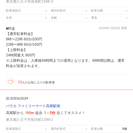
東京都八王子市高尾町1588-3
-
-
-
駐車場形式
屋内外形式
駐車台数
-
-
-
全長
全幅
車高
■料金
2026年7月24日
更新
【通常駐車料金】
8時〜22時 60分/200円
22時〜8時 60分/100円
【上限料金】
24時間最大 900円
※上限料金は、入庫後48時間までの適用となります。48時間以降は、通常
料金が加算されます。
20
人が
お気に入りの駐車場
ID:305163039
パラカ ファミリーマート高尾駅南
180m
3～5分
高尾駅から
徒歩
近くてオススメ！
東京都八王子市初沢町1299-2
-
-
5台
駐車場形式
屋内外形式
駐車台数