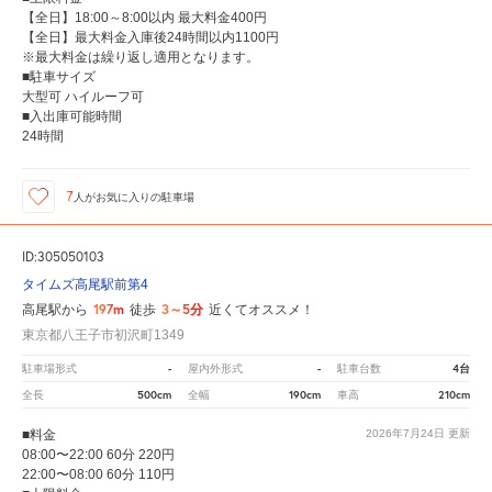
【全日】18:00～8:00以内 最大料金400円
【全日】最大料金入庫後24時間以内1100円
※最大料金は繰り返し適用となります。
■駐車サイズ
大型可 ハイルーフ可
■入出庫可能時間
24時間
7
人が
お気に入りの駐車場
ID:305050103
タイムズ高尾駅前第4
197m
3～5分
高尾駅から
徒歩
近くてオススメ！
東京都八王子市初沢町1349
-
-
4台
駐車場形式
屋内外形式
駐車台数
500cm
190cm
210cm
全長
全幅
車高
■料金
2026年7月24日
更新
08:00〜22:00 60分 220円
22:00〜08:00 60分 110円