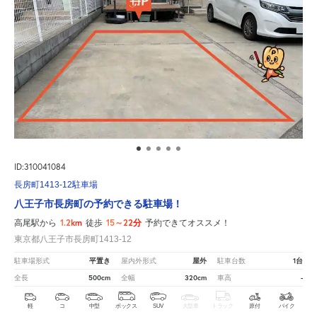
ID:310041084
長房町1413-12駐車場
八王子市長房町の予約できる駐車場！
1.2km
15～22分
高尾駅から
徒歩
予約できてオススメ！
東京都八王子市長房町1413-12
平置き
屋外
1台
駐車場形式
屋内外形式
駐車台数
500cm
320cm
-
全長
全幅
車高
軽
コ
中型
ボックス
SUV
大型車
トラック
原付
バイク