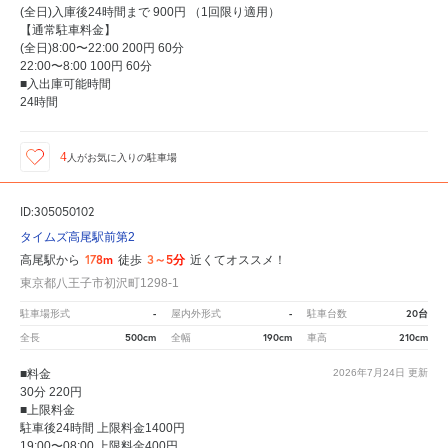
(全日)入庫後24時間まで 900円 （1回限り適用）
【通常駐車料金】
(全日)8:00〜22:00 200円 60分
22:00〜8:00 100円 60分
■入出庫可能時間
24時間
4
人が
お気に入りの駐車場
ID:305050102
タイムズ高尾駅前第2
178m
3～5分
高尾駅から
徒歩
近くてオススメ！
東京都八王子市初沢町1298-1
-
-
20台
駐車場形式
屋内外形式
駐車台数
500cm
190cm
210cm
全長
全幅
車高
■料金
2026年7月24日
更新
30分 220円
■上限料金
駐車後24時間 上限料金1400円
19:00〜08:00 上限料金400円