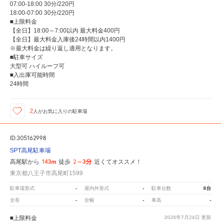
07:00-18:00 30分/220円
18:00-07:00 30分/220円
■上限料金
【全日】18:00～7:00以内 最大料金400円
【全日】最大料金入庫後24時間以内1400円
※最大料金は繰り返し適用となります。
■駐車サイズ
大型可 ハイルーフ可
■入出庫可能時間
24時間
2
人が
お気に入りの駐車場
ID:305162998
SPT高尾駐車場
143m
2～3分
高尾駅から
徒歩
近くてオススメ！
東京都八王子市高尾町1599
-
-
8台
駐車場形式
屋内外形式
駐車台数
-
-
-
全長
全幅
車高
■上限料金
2026年7月24日
更新