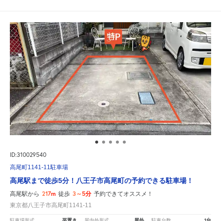
ID:310029540
高尾町1141-11駐車場
高尾駅まで徒歩5分！八王子市高尾町の予約できる駐車場！
217m
3～5分
高尾駅から
徒歩
予約できてオススメ！
東京都八王子市高尾町1141-11
平置き
屋外
1台
駐車場形式
屋内外形式
駐車台数