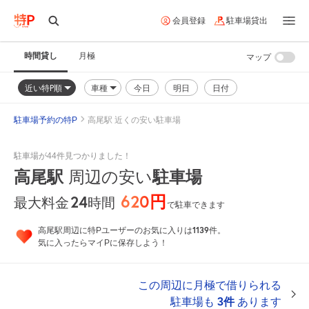
会員登録
駐車場貸出
時間貸し
月極
マップ
近い特P順
車種
今日
明日
日付
駐車場予約の特P
高尾駅 近くの安い駐車場
駐車場が44件見つかりました！
高尾駅
周辺の安い
駐車場
620円
24
時間
最大料金
で駐車できます
1139
高尾駅周辺に特Pユーザーのお気に入りは
件。
気に入ったらマイPに保存しよう！
この周辺に月極で借りられる
駐車場も
3件
あります