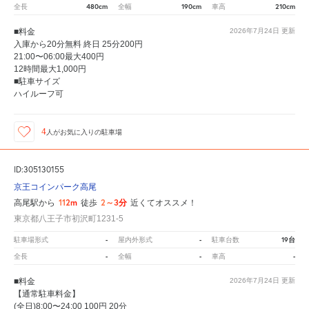
480cm
190cm
210cm
全長
全幅
車高
■料金
2026年7月24日
更新
入庫から20分無料 終日 25分200円
21:00〜06:00最大400円
12時間最大1,000円
■駐車サイズ
ハイルーフ可
4
人が
お気に入りの駐車場
ID:305130155
京王コインパーク高尾
112m
2～3分
高尾駅から
徒歩
近くてオススメ！
東京都八王子市初沢町1231-5
-
-
19台
駐車場形式
屋内外形式
駐車台数
-
-
-
全長
全幅
車高
■料金
2026年7月24日
更新
【通常駐車料金】
(全日)8:00〜24:00 100円 20分