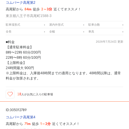
コムパーク高尾第2
84m
2～3分
高尾駅から
徒歩
近くてオススメ！
東京都八王子市高尾町1588-3
-
-
-
駐車場形式
屋内外形式
駐車台数
-
-
-
全長
全幅
車高
■料金
2026年7月24日
更新
【通常駐車料金】
8時〜22時 60分/200円
22時〜8時 60分/100円
【上限料金】
24時間最大 900円
※上限料金は、入庫後48時間までの適用となります。48時間以降は、通常
料金が加算されます。
18
人が
お気に入りの駐車場
ID:305012789
コムパーク高尾第4
71m
1～2分
高尾駅から
徒歩
近くてオススメ！