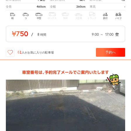
460cm
260cm
-
全長
全幅
車高
軽
コ
中型
ボックス
SUV
大型車
トラック
原付
バイク
¥750
/
8
9:00
～
17:00
空
時間
予約へ
61
人が
お気に入りの駐車場