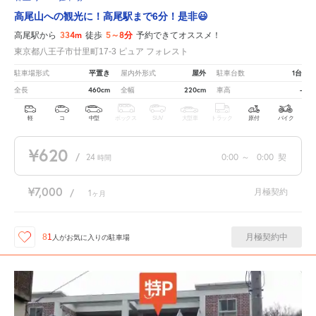
高尾山への観光に！高尾駅まで6分！是非😃
334m
5～8分
高尾駅から
徒歩
予約できてオススメ！
東京都八王子市廿里町17-3 ピュア フォレスト
平置き
屋外
1台
駐車場形式
屋内外形式
駐車台数
460cm
220cm
-
全長
全幅
車高
軽
コ
中型
ボックス
SUV
大型車
トラック
原付
バイク
¥620
/
24
0:00
～
0:00
契
時間
¥7,000
月極契約
/
1
ヶ月
月極契約中
81
人が
お気に入りの駐車場