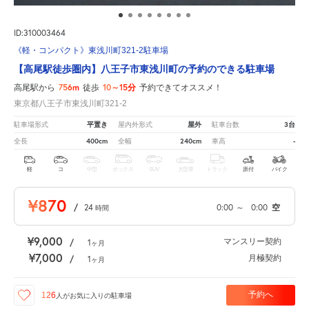
ID:310003464
《軽・コンパクト》東浅川町321-2駐車場
【高尾駅徒歩圏内】八王子市東浅川町の予約のできる駐車場
756m
10～15分
高尾駅から
徒歩
予約できてオススメ！
東京都八王子市東浅川町321-2
平置き
屋外
3台
駐車場形式
屋内外形式
駐車台数
400cm
240cm
-
全長
全幅
車高
軽
コ
中型
ボックス
SUV
大型車
トラック
原付
バイク
¥870
/
24
0:00
～
0:00
空
時間
¥9,000
マンスリー契約
/
1
ヶ月
¥7,000
月極契約
/
1
ヶ月
予約へ
126
人が
お気に入りの駐車場