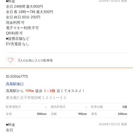
■料金
2026年7月24日
更新
全日 24時間 最大900円
全日 夜 18時〜7時 最大300円
全日 終日 60分 200円
現金利用:可
電子マネー利用:不可
QR利用:可
■提携店舗など
EV充電器:なし
3
人が
お気に入りの駐車場
ID:305067775
高尾駅南口
159m
2～3分
高尾駅から
徒歩
近くてオススメ！
東京都八王子市初沢町１２３１ー３３
-
-
2台
駐車場形式
屋内外形式
駐車台数
500cm
190cm
200cm
全長
全幅
車高
■料金
2026年7月27日
更新
全日