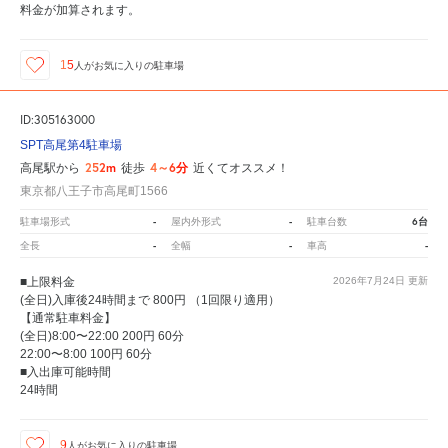
料金が加算されます。
15
人が
お気に入りの駐車場
ID:305163000
SPT高尾第4駐車場
252m
4～6分
高尾駅から
徒歩
近くてオススメ！
東京都八王子市高尾町1566
-
-
6台
駐車場形式
屋内外形式
駐車台数
-
-
-
全長
全幅
車高
■上限料金
2026年7月24日
更新
(全日)入庫後24時間まで 800円 （1回限り適用）
【通常駐車料金】
(全日)8:00〜22:00 200円 60分
22:00〜8:00 100円 60分
■入出庫可能時間
24時間
9
人が
お気に入りの駐車場