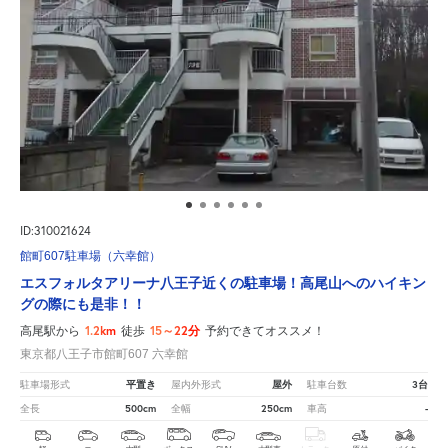
ID:310021624
館町607駐車場（六幸館）
エスフォルタアリーナ八王子近くの駐車場！高尾山へのハイキン
グの際にも是非！！
1.2km
15～22分
高尾駅から
徒歩
予約できてオススメ！
東京都八王子市館町607 六幸館
平置き
屋外
3台
駐車場形式
屋内外形式
駐車台数
500cm
250cm
-
全長
全幅
車高