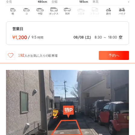
480cm
185cm
-
全長
全幅
車高
軽
コ
中型
ボックス
SUV
大型車
トラック
原付
バイク
営業日
¥1,200
/
9.5
08/08
(土)
8:30
～
18:00
空
時間
予約へ
192
人が
お気に入りの駐車場