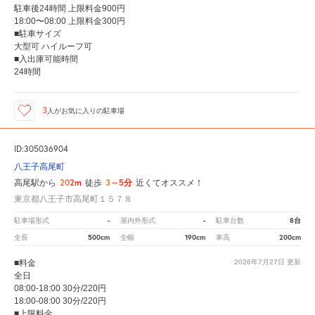
駐車後24時間 上限料金900円
18:00〜08:00 上限料金300円
■駐車サイズ
大型可 ハイルーフ可
■入出庫可能時間
24時間
3
人が
お気に入りの駐車場
ID:305036904
八王子高尾町
202m
3～5分
高尾駅から
徒歩
近くてオススメ！
東京都八王子市高尾町１５７８
-
-
8台
駐車場形式
屋内外形式
駐車台数
500cm
190cm
200cm
全長
全幅
車高
■料金
2026年7月27日
更新
全日
08:00-18:00 30分/220円
18:00-08:00 30分/220円
■上限料金