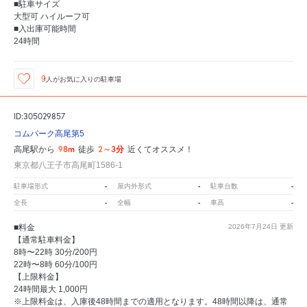
■駐車サイズ
大型可 ハイルーフ可
■入出庫可能時間
24時間
9
人が
お気に入りの駐車場
ID:305029857
コムパーク高尾第5
98m
2～3分
高尾駅から
徒歩
近くてオススメ！
東京都八王子市高尾町1586-1
-
-
-
駐車場形式
屋内外形式
駐車台数
-
-
-
全長
全幅
車高
■料金
2026年7月24日
更新
【通常駐車料金】
8時〜22時 30分/200円
22時〜8時 60分/100円
【上限料金】
24時間最大 1,000円
※上限料金は、入庫後48時間までの適用となります。48時間以降は、通常