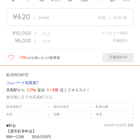
軽
コ
中型
ボックス
SUV
大型車
トラック
原付
バイク
¥620
/
24
0:00
～
0:00
契
時間
¥10,000
マンスリー契約
/
1
ヶ月
¥8,000
月極契約
/
1
ヶ月
月極契約中
239
人が
お気に入りの駐車場
ID:305124172
コムパーク高尾第7
227m
3～5分
高尾駅から
徒歩
近くてオススメ！
東京都八王子市高尾町1211
-
-
-
駐車場形式
屋内外形式
駐車台数
-
-
-
全長
全幅
車高
■料金
2026年7月24日
更新
【通常駐車料金】
8時〜22時 30分/100円