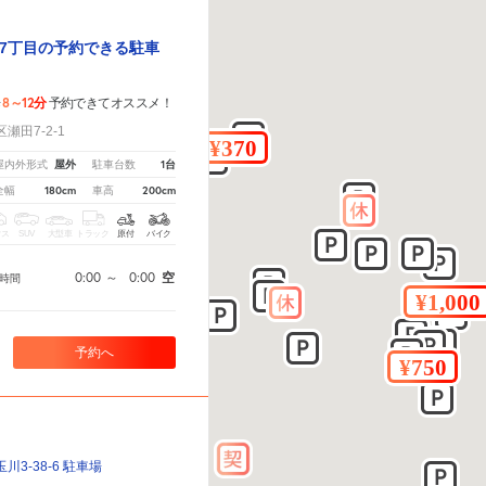
7丁目の予約できる駐車
8～12分
歩
予約できてオススメ！
田7-2-1
屋外
1台
屋内外形式
駐車台数
180cm
200cm
全幅
車高
クス
SUV
大型車
トラック
原付
バイク
0:00
～
0:00
空
時間
予約へ
3-38-6 駐車場