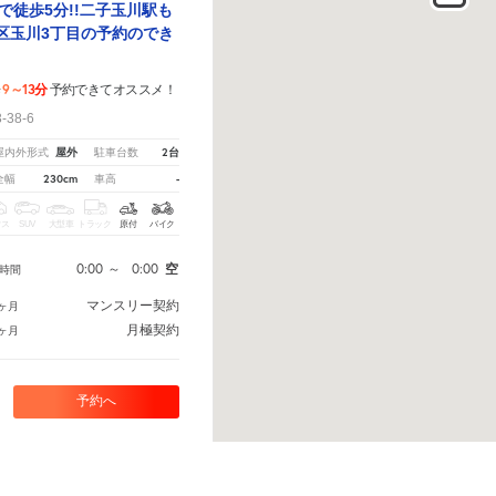
まで徒歩5分!!二子玉川駅も
谷区玉川3丁目の予約のでき
9～13分
歩
予約できてオススメ！
38-6
屋外
2台
屋内外形式
駐車台数
230cm
-
全幅
車高
クス
SUV
大型車
トラック
原付
バイク
0:00
～
0:00
空
時間
マンスリー契約
ヶ月
月極契約
ヶ月
予約へ
。
※ご注意ください - 徒歩時間は地形の状況や迂回路を反映できていない場合があります。