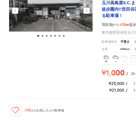
玉川高島屋S.C.
徒歩圏内!!世田
る駐車場！
653m
現在地から
徒
東京都世田谷区玉川3-
平置き
駐車場形式
440cm
全長
軽
コ
中型
ボッ
¥1,000
/
24
¥25,000
/
1
¥21,000
/
1
388
人が
お気に入りの駐車場
現在地
周辺の格安
駐車場
マップです。他の駐車場がありましたら、
こちら
から教えてください
ID:310020454