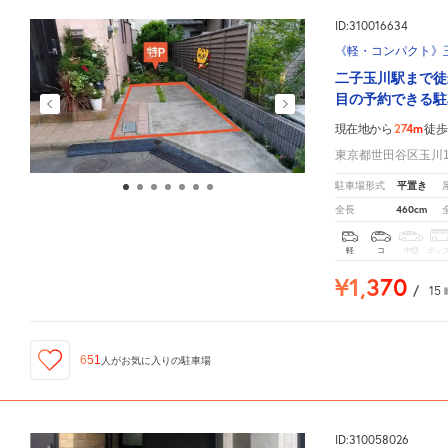
ID:310016634
《軽・コンパクト》玉川
二子玉川駅まで徒
目の予約できる駐
274m
現在地から
徒歩
東京都世田谷区玉川1-
平置き
駐車場形式
460cm
全長
軽
コ
中型
ボッ
¥1,370
/
15
651
人が
お気に入りの駐車場
ID:310058026