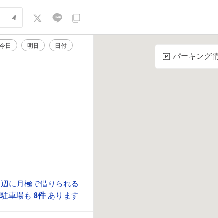
今日
明日
日付
パーキング
周辺に月極で借りられる
駐車場も
8件
あります