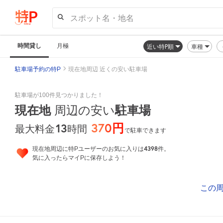
スポット名・地名
時間貸し
月極
近い特P順
車種
駐車場予約の特P
現在地周辺 近くの安い駐車場
駐車場が100件見つかりました！
現在地
周辺の安い
駐車場
370円
13
時間
最大料金
で駐車できます
4398
現在地周辺に特Pユーザーのお気に入りは
件。
気に入ったらマイPに保存しよう！
この