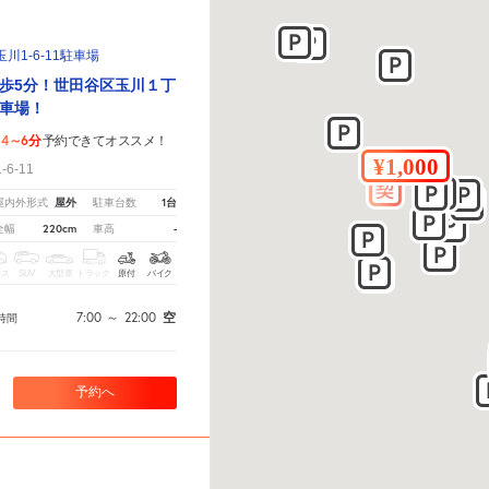
1-6-11駐車場
歩5分！世田谷区玉川１丁
車場！
4～6分
予約できてオススメ！
6-11
屋外
1台
屋内外形式
駐車台数
220cm
-
全幅
車高
クス
SUV
大型車
トラック
原付
バイク
7:00
～
22:00
空
時間
予約へ