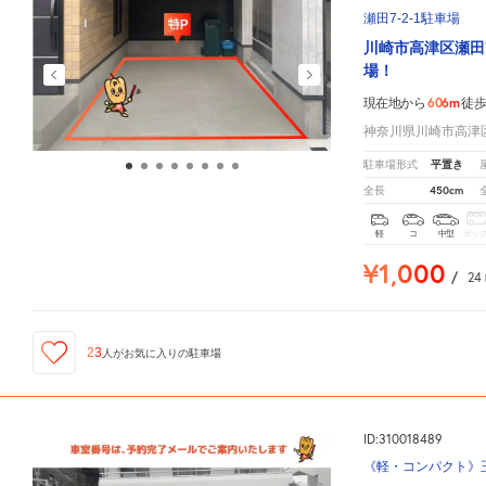
瀬田7-2-1駐車場
川崎市高津区瀬田
場！
606m
現在地から
徒
神奈川県川崎市高津区瀬
平置き
駐車場形式
450cm
全長
軽
コ
中型
ボッ
¥1,000
/
24
23
人が
お気に入りの駐車場
ID:310018489
《軽・コンパクト》玉川