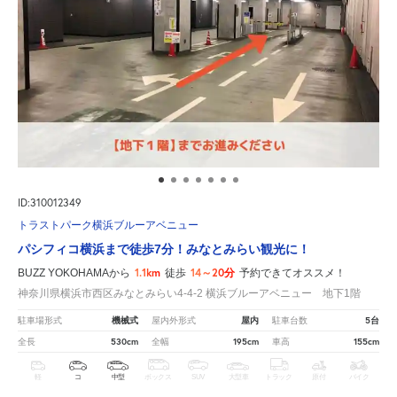
ID:310012349
トラストパーク横浜ブルーアベニュー
パシフィコ横浜まで徒歩7分！みなとみらい観光に！
1.1km
14～20分
BUZZ YOKOHAMAから
徒歩
予約できてオススメ！
神奈川県横浜市西区みなとみらい4-4-2 横浜ブルーアベニュー 地下1階
機械式
屋内
5台
駐車場形式
屋内外形式
駐車台数
530cm
195cm
155cm
全長
全幅
車高
軽
コ
中型
ボックス
SUV
大型車
トラック
原付
バイク