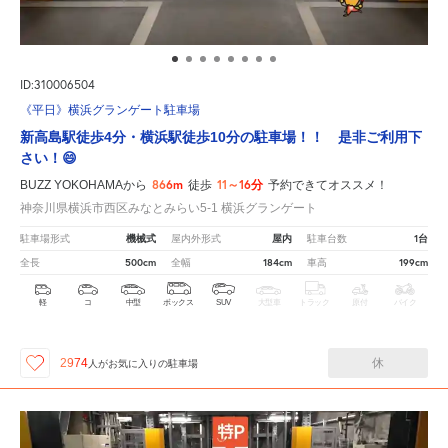
ID:310006504
《平日》横浜グランゲート駐車場
新高島駅徒歩4分・横浜駅徒歩10分の駐車場！！ 是非ご利用下
さい！😄
866m
11～16分
BUZZ YOKOHAMAから
徒歩
予約できてオススメ！
神奈川県横浜市西区みなとみらい5-1 横浜グランゲート
機械式
屋内
1台
駐車場形式
屋内外形式
駐車台数
500cm
184cm
199cm
全長
全幅
車高
軽
コ
中型
ボックス
SUV
大型車
トラック
原付
バイク
休
2974
人が
お気に入りの駐車場