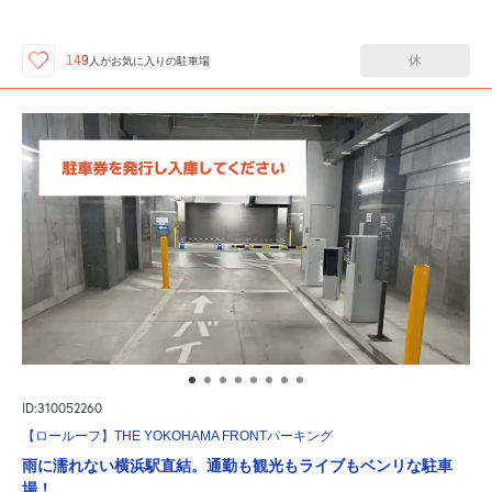
休
149
人が
お気に入りの駐車場
ID:310052260
【ロールーフ】THE YOKOHAMA FRONTパーキング
雨に濡れない横浜駅直結。通勤も観光もライブもベンリな駐車
場！