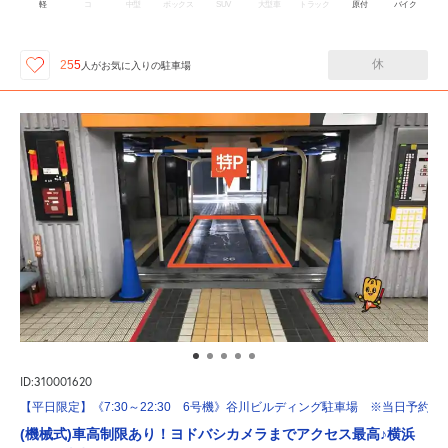
軽
コ
中型
ボックス
SUV
大型車
トラック
原付
バイク
休
255
人が
お気に入りの駐車場
ID:310001620
【平日限定】《7:30～22:30 6号機》谷川ビルディング駐車場 ※当日予約不
(機械式)車高制限あり！ヨドバシカメラまでアクセス最高♪横浜