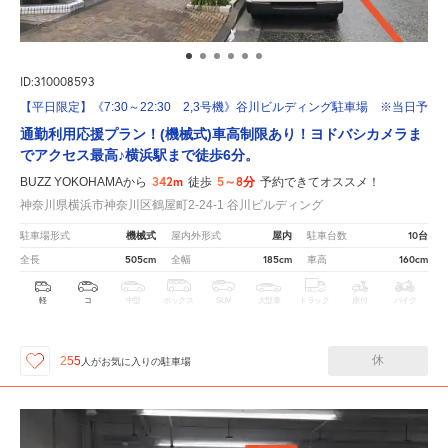
ID:310008593
【平日限定】《7:30～22:30 2,3号機》谷川ビルディング駐車場 ※当日予約
通勤利用応援プラン！(機械式)車高制限あり！ヨドバシカメラま
でアクセス最高♪横浜駅まで徒歩6分。
342m
5～8分
BUZZ YOKOHAMAから
徒歩
予約できてオススメ！
神奈川県横浜市神奈川区鶴屋町2-24-1 谷川ビルディング
機械式
屋内
10台
駐車場形式
屋内外形式
駐車台数
505cm
185cm
160cm
全長
全幅
車高
軽
コ
中型
ボックス
SUV
大型車
トラック
原付
バイク
休
255
人が
お気に入りの駐車場