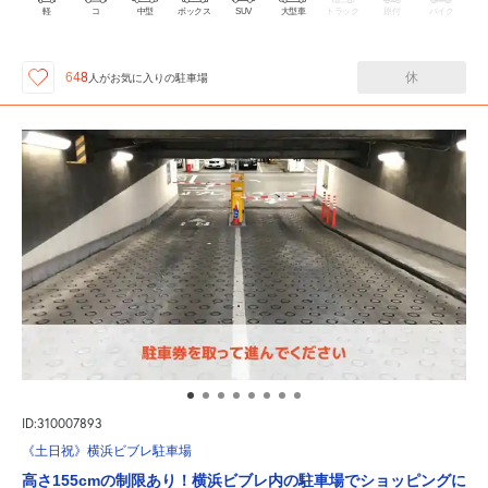
軽
コ
中型
ボックス
SUV
大型車
トラック
原付
バイク
休
648
人が
お気に入りの駐車場
ID:310007893
《土日祝》横浜ビブレ駐車場
高さ155cmの制限あり！横浜ビブレ内の駐車場でショッピングに