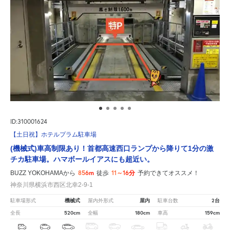
ID:310001624
【土日祝】ホテルプラム駐車場
(機械式)車高制限あり！首都高速西口ランプから降りて1分の激
チカ駐車場。ハマボールイアスにも超近い。
856m
11～16分
BUZZ YOKOHAMAから
徒歩
予約できてオススメ！
神奈川県横浜市西区北幸2-9-1
機械式
屋内
2台
駐車場形式
屋内外形式
駐車台数
520cm
180cm
159cm
全長
全幅
車高