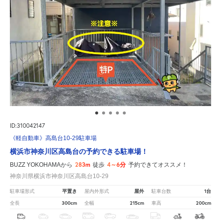
ID:310042147
《軽自動車》高島台10-29駐車場
横浜市神奈川区高島台の予約できる駐車場！
283m
4～6分
BUZZ YOKOHAMAから
徒歩
予約できてオススメ！
神奈川県横浜市神奈川区高島台10-29
平置き
屋外
1台
駐車場形式
屋内外形式
駐車台数
300cm
215cm
200cm
全長
全幅
車高