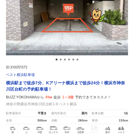
ID:310051572
ベスト横浜駐車場
横浜駅まで徒歩7分、Kアリーナ横浜まで徒歩24分！横浜市神奈
川区台町の予約駐車場！
81m
2～3分
BUZZ YOKOHAMAから
徒歩
予約できてオススメ！
神奈川県横浜市神奈川区台町1-9 ベスト横浜
平置き
屋内
1台
駐車場形式
屋内外形式
駐車台数
500cm
280cm
220cm
全長
全幅
車高
軽
コ
中型
ボックス
SUV
大型車
トラック
原付
バイク