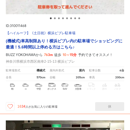
ID:310011468
【ハイルーフ】《土日祝》横浜ビブレ駐車場
(機械式)車高制限あり！横浜ビブレ内の駐車場でショッピングに
最適！5.6時間以上停める方はこちら♪
763m
10～15分
BUZZ YOKOHAMAから
徒歩
予約できてオススメ！
神奈川県横浜市西区南幸2-15-13 横浜ビブレ
機械式
屋内
6台
駐車場形式
屋内外形式
駐車台数
570cm
205cm
200cm
全長
全幅
車高
軽
コ
中型
ボックス
SUV
大型車
トラック
原付
バイク
休
1634
人が
お気に入りの駐車場