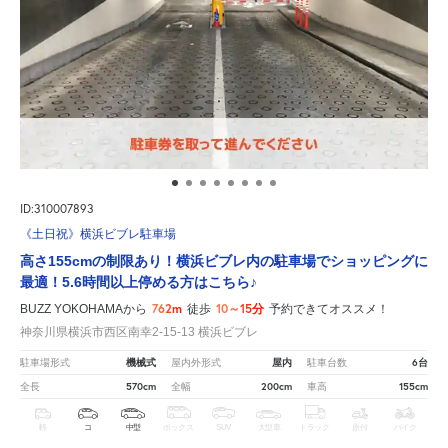
ID:310007893
《土日祝》横浜ビブレ駐車場
高さ155cmの制限あり！横浜ビブレ内の駐車場でショッピングに
最適！5.6時間以上停める方はこちら♪
762m
10～15分
BUZZ YOKOHAMAから
徒歩
予約できてオススメ！
神奈川県横浜市西区南幸2-15-13 横浜ビブレ
機械式
屋内
6台
駐車場形式
屋内外形式
駐車台数
570cm
200cm
155cm
全長
全幅
車高
軽
コ
中型
ボックス
SUV
大型車
トラック
原付
バイク