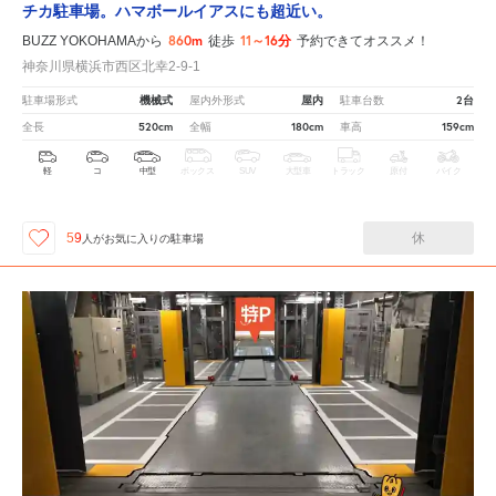
チカ駐車場。ハマボールイアスにも超近い。
860m
11～16分
BUZZ YOKOHAMAから
徒歩
予約できてオススメ！
神奈川県横浜市西区北幸2-9-1
機械式
屋内
2台
駐車場形式
屋内外形式
駐車台数
520cm
180cm
159cm
全長
全幅
車高
軽
コ
中型
ボックス
SUV
大型車
トラック
原付
バイク
休
59
人が
お気に入りの駐車場