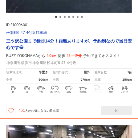
ID:310006001
松本町6-47-4付近駐車場
三ツ沢公園まで徒歩14分！距離ありますが、予約制なので当日安
心です😃
1.0km
13～19分
BUZZ YOKOHAMAから
徒歩
予約できてオススメ！
神奈川県横浜市神奈川区松本町6-47-4付近
平置き
屋外
1台
駐車場形式
屋内外形式
駐車台数
500cm
270cm
250cm
全長
全幅
車高
軽
コ
中型
ボックス
SUV
大型車
トラック
原付
バイク
休
451
人が
お気に入りの駐車場