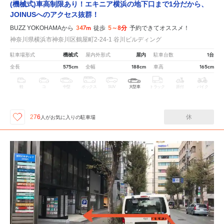
(機械式)車高制限あり！エキニア横浜の地下口まで1分だから、
JOINUSへのアクセス抜群！
347m
5～8分
BUZZ YOKOHAMAから
徒歩
予約できてオススメ！
神奈川県横浜市神奈川区鶴屋町2-24-1 谷川ビルディング
機械式
屋内
1台
駐車場形式
屋内外形式
駐車台数
575cm
188cm
165cm
全長
全幅
車高
軽
コ
中型
ボックス
SUV
大型車
トラック
原付
バイク
休
276
人が
お気に入りの駐車場