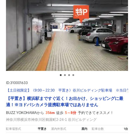
ID:310001633
【土日祝限定】《9:00～22:30 平置き》谷川ビルディング駐車場 ※当日予
【平置き】横浜駅まですぐ近く！お出かけ、ショッピングに最
適！※ヨドバシカメラ提携駐車場ではありません
356m
5～8分
BUZZ YOKOHAMAから
徒歩
予約できてオススメ！
神奈川県横浜市神奈川区鶴屋町2-24-1 谷川ビルディング
平置き
屋内
1台
駐車場形式
屋内外形式
駐車台数