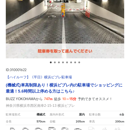
ID:310001622
【ハイルーフ】《平日》横浜ビブレ駐車場
(機械式)車高制限あり！横浜ビブレ内の駐車場でショッピングに
最適！5.6時間以上停める方はこちら♪
747m
10～15分
BUZZ YOKOHAMAから
徒歩
予約できてオススメ！
神奈川県横浜市西区南幸2-15-13 横浜ビブレ
機械式
屋内
6台
駐車場形式
屋内外形式
駐車台数
570cm
205cm
200cm
全長
全幅
車高