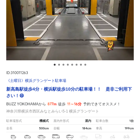
ID:310011263
《土曜日》横浜グランゲート駐車場
新高島駅徒歩4分・横浜駅徒歩10分の駐車場！！ 是非ご利用下
さい！😄
877m
11～16分
BUZZ YOKOHAMAから
徒歩
予約できてオススメ！
神奈川県横浜市西区みなとみらい5-1 横浜グランゲート
機械式
屋内
1台
駐車場形式
屋内外形式
駐車台数
500cm
184cm
199cm
全長
全幅
車高