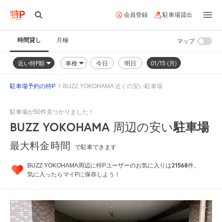
会員登録
駐車場貸出
時間貸し
月極
マップ
近い特P順
車種
今日
明日
01/15 (月)
駐車場予約の特P
BUZZ YOKOHAMA 近くの安い駐車場
駐車場が50件見つかりました！
BUZZ YOKOHAMA
駐車場
周辺の安い
時間
最大料金
で駐車できます
21568
BUZZ YOKOHAMA周辺に特Pユーザーのお気に入りは
件。
気に入ったらマイPに保存しよう！