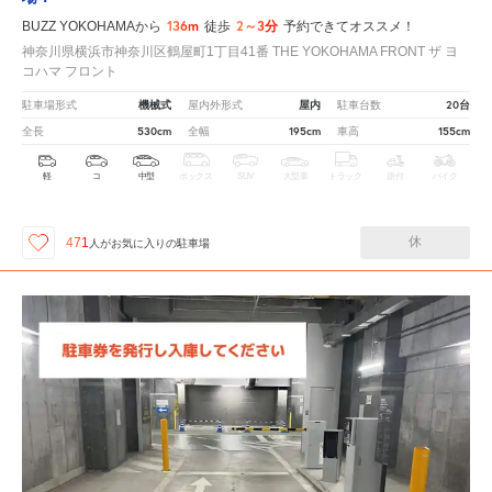
136m
2～3分
BUZZ YOKOHAMAから
徒歩
予約できてオススメ！
神奈川県横浜市神奈川区鶴屋町1丁目41番 THE YOKOHAMA FRONT ザ ヨ
コハマ フロント
機械式
屋内
20台
駐車場形式
屋内外形式
駐車台数
530cm
195cm
155cm
全長
全幅
車高
軽
コ
中型
ボックス
SUV
大型車
トラック
原付
バイク
休
471
人が
お気に入りの駐車場