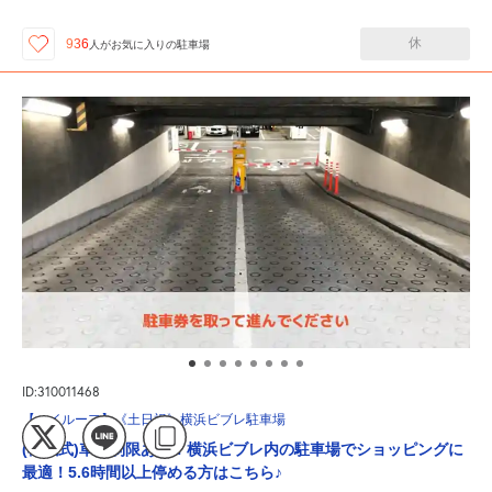
休
936
人が
お気に入りの駐車場
ID:310011468
【ハイルーフ】《土日祝》横浜ビブレ駐車場
(機械式)車高制限あり！横浜ビブレ内の駐車場でショッピングに
最適！5.6時間以上停める方はこちら♪