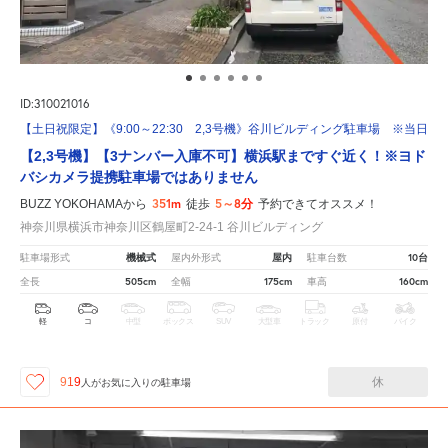
ID:310021016
【土日祝限定】《9:00～22:30 2,3号機》谷川ビルディング駐車場 ※当日予
【2,3号機】【3ナンバー入庫不可】横浜駅まですぐ近く！※ヨド
バシカメラ提携駐車場ではありません
351m
5～8分
BUZZ YOKOHAMAから
徒歩
予約できてオススメ！
神奈川県横浜市神奈川区鶴屋町2-24-1 谷川ビルディング
機械式
屋内
10台
駐車場形式
屋内外形式
駐車台数
505cm
175cm
160cm
全長
全幅
車高
軽
コ
中型
ボックス
SUV
大型車
トラック
原付
バイク
休
919
人が
お気に入りの駐車場