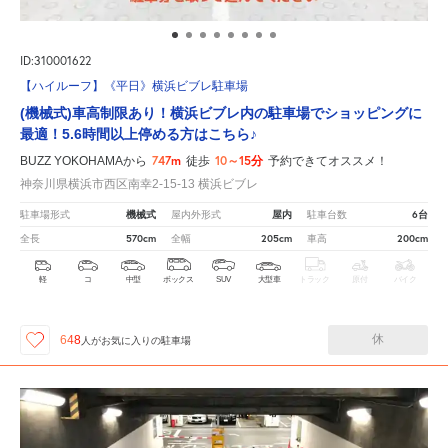
ID:310001622
【ハイルーフ】《平日》横浜ビブレ駐車場
(機械式)車高制限あり！横浜ビブレ内の駐車場でショッピングに
最適！5.6時間以上停める方はこちら♪
747m
10～15分
BUZZ YOKOHAMAから
徒歩
予約できてオススメ！
神奈川県横浜市西区南幸2-15-13 横浜ビブレ
機械式
屋内
6台
駐車場形式
屋内外形式
駐車台数
570cm
205cm
200cm
全長
全幅
車高
軽
コ
中型
ボックス
SUV
大型車
トラック
原付
バイク
休
648
人が
お気に入りの駐車場