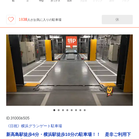
軽
コ
中型
ボックス
SUV
大型車
トラック
原付
バイク
休
1838
人が
お気に入りの駐車場
ID:310006505
《日祝》横浜グランゲート駐車場
新高島駅徒歩4分・横浜駅徒歩10分の駐車場！！ 是非ご利用下