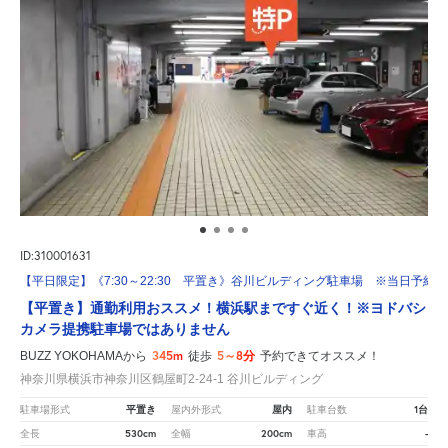
ID:310001631
【平日限定】《7:30～22:30 平置き》谷川ビルディング駐車場 ※当日予約
【平置き】通勤利用おススメ！横浜駅まですぐ近く！※ヨドバシ
カメラ提携駐車場ではありません
345m
5～8分
BUZZ YOKOHAMAから
徒歩
予約できてオススメ！
神奈川県横浜市神奈川区鶴屋町2-24-1 谷川ビルディング
平置き
屋内
1台
駐車場形式
屋内外形式
駐車台数
530cm
200cm
-
全長
全幅
車高