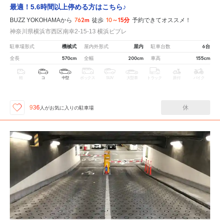
最適！5.6時間以上停める方はこちら♪
762m
10～15分
BUZZ YOKOHAMAから
徒歩
予約できてオススメ！
神奈川県横浜市西区南幸2-15-13 横浜ビブレ
機械式
屋内
6台
駐車場形式
屋内外形式
駐車台数
570cm
200cm
155cm
全長
全幅
車高
軽
コ
中型
ボックス
SUV
大型車
トラック
原付
バイク
休
936
人が
お気に入りの駐車場