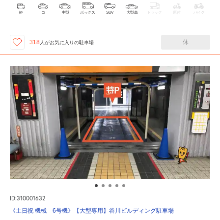
軽
コ
中型
ボックス
SUV
大型車
トラック
原付
バイク
休
318
人が
お気に入りの駐車場
ID:310001632
《土日祝 機械 6号機》【大型専用】谷川ビルディング駐車場