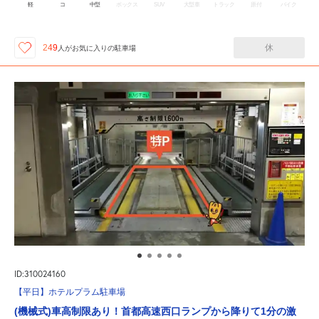
軽
コ
中型
ボックス
SUV
大型車
トラック
原付
バイク
休
249
人が
お気に入りの駐車場
ID:310024160
【平日】ホテルプラム駐車場
(機械式)車高制限あり！首都高速西口ランプから降りて1分の激