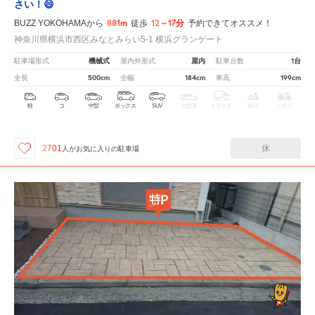
さい！😄
881m
12～17分
BUZZ YOKOHAMAから
徒歩
予約できてオススメ！
神奈川県横浜市西区みなとみらい5-1 横浜グランゲート
機械式
屋内
1台
駐車場形式
屋内外形式
駐車台数
500cm
184cm
199cm
全長
全幅
車高
軽
コ
中型
ボックス
SUV
大型車
トラック
原付
バイク
休
2701
人が
お気に入りの駐車場