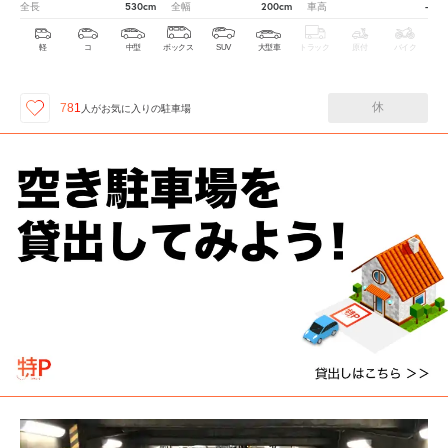
530cm
200cm
-
全長
全幅
車高
軽
コ
中型
ボックス
SUV
大型車
トラック
原付
バイク
休
781
人が
お気に入りの駐車場