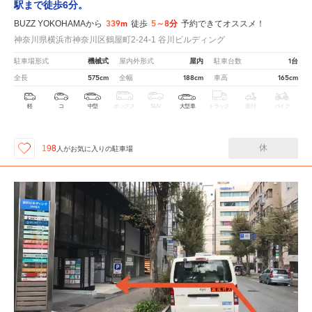
駅まで徒歩6分。
339m
5～8分
BUZZ YOKOHAMAから
徒歩
予約できてオススメ！
神奈川県横浜市神奈川区鶴屋町2-24-1 谷川ビルディング
機械式
屋内
1台
駐車場形式
屋内外形式
駐車台数
575cm
188cm
165cm
全長
全幅
車高
軽
コ
中型
ボックス
SUV
大型車
トラック
原付
バイク
休
198
人が
お気に入りの駐車場