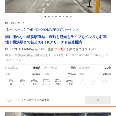
ID:310052257
【ハイルーフ】THE YOKOHAMA FRONTパーキング
雨に濡れない横浜駅直結。通勤も観光もライブもベンリな駐車
場！横浜駅まで徒歩3分！Kアリーナも徒歩圏内
141m
2～3分
BUZZ YOKOHAMAから
徒歩
予約できてオススメ！
神奈川県横浜市神奈川区鶴屋町1丁目41番 THE YOKOHAMA FRONT ザ ヨ
コハマ フロント
機械式
屋内
20台
駐車場形式
屋内外形式
駐車台数
530cm
195cm
200cm
全長
全幅
車高
軽
コ
中型
ボックス
SUV
大型車
トラック
原付
バイク
休
821
人が
お気に入りの駐車場