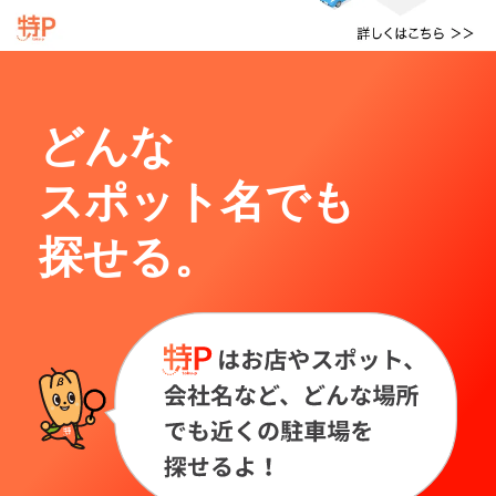
どんな
スポット名でも
探せる。