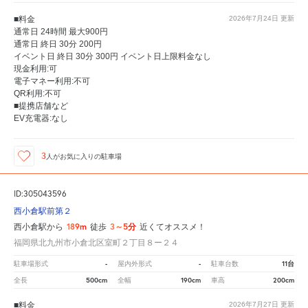
■料金
2026年7月24日
更新
通常日 24時間 最大900円
通常日 終日 30分 200円
イベント日 終日 30分 300円 イベント日上限料金なし
現金利用:可
電子マネー利用:不可
QR利用:不可
■提携店舗など
EV充電器:なし
3
人が
お気に入りの駐車場
ID:305043596
西小倉駅前第２
189m
3～5分
西小倉駅から
徒歩
近くてオススメ！
福岡県北九州市小倉北区室町２丁目８ー２４
-
-
11台
駐車場形式
屋内外形式
駐車台数
500cm
190cm
200cm
全長
全幅
車高
■料金
2026年7月27日
更新