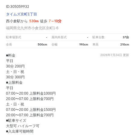
ID:305059932
タイムズ京町1丁目
530m
7～10分
西小倉駅から
徒歩
福岡県北九州市小倉北区京町1-6
-
-
37台
駐車場形式
屋内外形式
駐車台数
500cm
190cm
210cm
全長
全幅
車高
■料金
2026年7月24日
更新
平日
30分 200円
土・日・祝
30分 300円
■上限料金
平日
07:00〜20:00 上限料金1000円
20:00〜07:00 上限料金700円
土・日・祝
07:00〜20:00 上限料金1500円
20:00〜07:00 上限料金700円
■駐車サイズ
大型可 ハイルーフ可
■入出庫可能時間