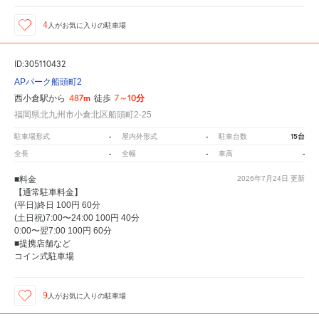
4
人が
お気に入りの駐車場
ID:305110432
APパーク船頭町2
487m
7～10分
西小倉駅から
徒歩
福岡県北九州市小倉北区船頭町2-25
-
-
15台
駐車場形式
屋内外形式
駐車台数
-
-
-
全長
全幅
車高
■料金
2026年7月24日
更新
【通常駐車料金】
(平日)終日 100円 60分
(土日祝)7:00〜24:00 100円 40分
0:00〜翌7:00 100円 60分
■提携店舗など
コイン式駐車場
9
人が
お気に入りの駐車場