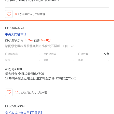
6
人が
お気に入りの駐車場
ID:305023796
中央大門駐車場
352m
5～8分
西小倉駅から
徒歩
福岡県北区福岡県北九州市小倉北区竪町1丁目1-28
-
-
70台
駐車場形式
屋内外形式
駐車台数
-
-
-
全長
全幅
車高
40分毎¥100
最大料金 全日12時間迄¥500
12時間を越えた場合は追加料金加算(12時間迄¥500)
11
人が
お気に入りの駐車場
ID:305059934
タイムズ小倉大門1丁目第2