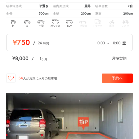
平置き
屋外
2台
駐車場形式
屋内外形式
駐車台数
500cm
200cm
200cm
全長
全幅
車高
軽
コ
中型
ボックス
SUV
大型車
トラック
原付
バイク
¥750
/
24
0:00
～
0:00
空
時間
¥8,000
月極契約
/
1
ヶ月
予約へ
64
人が
お気に入りの駐車場