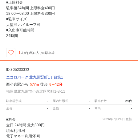
■上限料金
駐車後24時間 上限料金400円
18:00〜08:00 上限料金300円
■駐車サイズ
大型可 ハイルーフ可
■入出庫可能時間
24時間
1
人が
お気に入りの駐車場
ID:305203322
エコロパーク 北九州竪町1丁目第1
577m
8～12分
西小倉駅から
徒歩
福岡県北九州市小倉北区竪町1-3-11
-
-
24台
駐車場形式
屋内外形式
駐車台数
-
-
-
全長
全幅
車高
■料金
2026年7月24日
更新
全日 24時間 最大300円
現金利用:可
電子マネー利用:不可