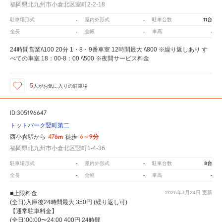
福岡県北九州市小倉北区室町2-2-18
-
-
11台
駐車場形式
屋内外形式
駐車台数
-
-
-
全長
全幅
車高
24時間営業\\100 20分 1・8・9番車室 12時間最大 \\800 ※繰り返しあり す
べての車室 18：00-8：00 \\500 ※夜間サービス料金
5
人が
お気に入りの駐車場
ID:305196647
トットパーク竪町第二
476m
6～9分
西小倉駅から
徒歩
福岡県北九州市小倉北区竪町1-4-36
-
-
8台
駐車場形式
屋内外形式
駐車台数
-
-
-
全長
全幅
車高
■上限料金
2026年7月24日
更新
(全日)入庫後24時間最大 350円 (繰り返し可)
【通常駐車料金】
(全日)00:00〜24:00 400円 24時間