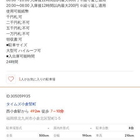
20:00〜08:00 入庫後12時間以内最大200円 ※繰り返し適用
使用可能紙幣
千円札:可
二千円札:不可
五千円札:不可
一万円札:不可
領収書:可
■駐車サイズ
大型可 ハイルーフ可
■入出庫可能時間
24時間
1
人が
お気に入りの駐車場
ID:305059935
タイムズ小倉竪町
492m
7～10分
西小倉駅から
徒歩
福岡県北九州市小倉北区竪町1-5
-
-
8台
駐車場形式
屋内外形式
駐車台数
500cm
190cm
210cm
全長
全幅
車高