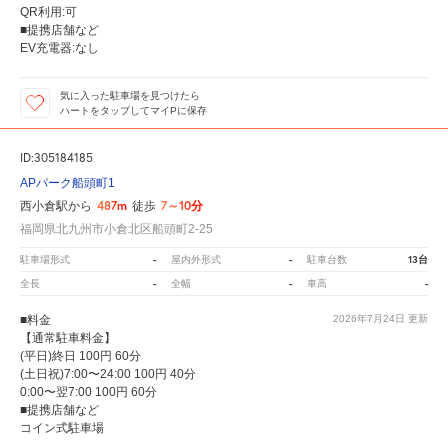
QR利用:可
■提携店舗など
EV充電器:なし
気に入った駐車場を見つけたら
ハートをタップしてマイPに保存
ID:305184185
APパーク船頭町1
487m
7～10分
西小倉駅から
徒歩
福岡県北九州市小倉北区船頭町2-25
-
-
13台
駐車場形式
屋内外形式
駐車台数
-
-
-
全長
全幅
車高
■料金
2026年7月24日
更新
【通常駐車料金】
(平日)終日 100円 60分
(土日祝)7:00〜24:00 100円 40分
0:00〜翌7:00 100円 60分
■提携店舗など
コイン式駐車場