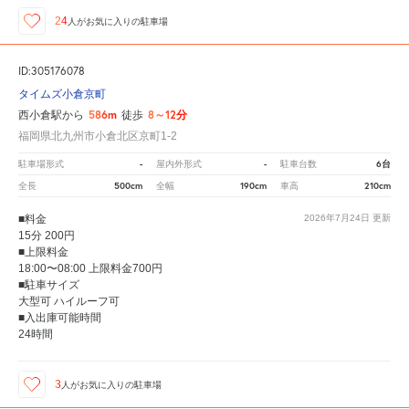
24
人が
お気に入りの駐車場
ID:305176078
タイムズ小倉京町
586m
8～12分
西小倉駅から
徒歩
福岡県北九州市小倉北区京町1-2
-
-
6台
駐車場形式
屋内外形式
駐車台数
500cm
190cm
210cm
全長
全幅
車高
■料金
2026年7月24日
更新
15分 200円
■上限料金
18:00〜08:00 上限料金700円
■駐車サイズ
大型可 ハイルーフ可
■入出庫可能時間
24時間
3
人が
お気に入りの駐車場