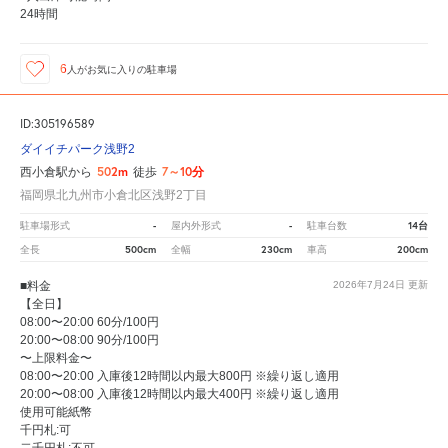
24時間
6
人が
お気に入りの駐車場
ID:305196589
ダイイチパーク浅野2
502m
7～10分
西小倉駅から
徒歩
福岡県北九州市小倉北区浅野2丁目
-
-
14台
駐車場形式
屋内外形式
駐車台数
500cm
230cm
200cm
全長
全幅
車高
■料金
2026年7月24日
更新
【全日】
08:00〜20:00 60分/100円
20:00〜08:00 90分/100円
〜上限料金〜
08:00〜20:00 入庫後12時間以内最大800円 ※繰り返し適用
20:00〜08:00 入庫後12時間以内最大400円 ※繰り返し適用
使用可能紙幣
千円札:可
二千円札:不可