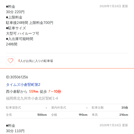
■料金
2026年7月24日
更新
30分 220円
■上限料金
駐車後24時間 上限料金700円
■駐車サイズ
大型可 ハイルーフ可
■入出庫可能時間
24時間
4
人が
お気に入りの駐車場
ID:305061256
タイムズ小倉竪町第2
559m
7～10分
西小倉駅から
徒歩
福岡県北九州市小倉北区竪町1-4
-
-
20台
駐車場形式
屋内外形式
駐車台数
500cm
190cm
210cm
全長
全幅
車高
■料金
2026年7月24日
更新
30分 110円