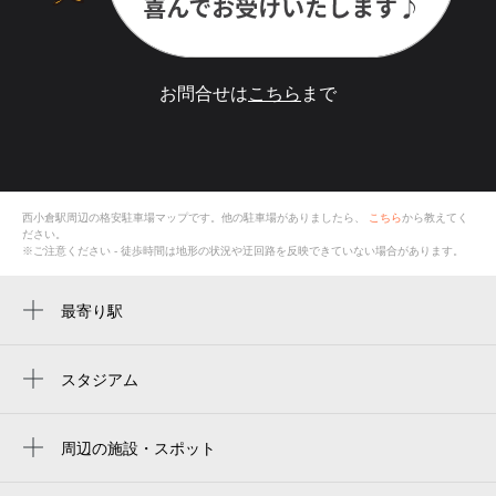
お問合せは
こちら
まで
西小倉駅
周辺の格安
駐車場
マップです。他の駐車場がありましたら、
こちら
から教えてく
ださい。
※ご注意ください - 徒歩時間は地形の状況や迂回路を反映できていない場合があります。
最寄り駅
西小倉駅
小倉駅
スタジアム
Kitakyushu Media Dome
平和通駅
周辺の施設・スポット
旦過駅
西小倉駅前タクシー乗り場