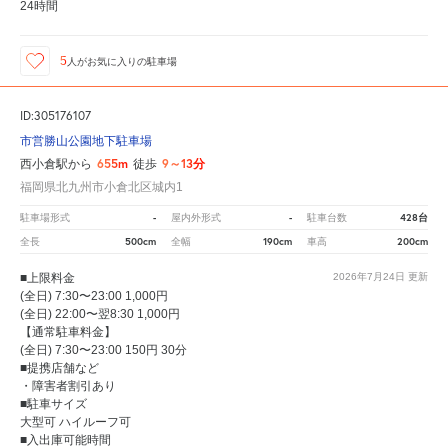
24時間
5
人が
お気に入りの駐車場
ID:305176107
市営勝山公園地下駐車場
655m
9～13分
西小倉駅から
徒歩
福岡県北九州市小倉北区城内1
-
-
428台
駐車場形式
屋内外形式
駐車台数
500cm
190cm
200cm
全長
全幅
車高
■上限料金
2026年7月24日
更新
(全日) 7:30〜23:00 1,000円
(全日) 22:00〜翌8:30 1,000円
【通常駐車料金】
(全日) 7:30〜23:00 150円 30分
■提携店舗など
・障害者割引あり
■駐車サイズ
大型可 ハイルーフ可
■入出庫可能時間