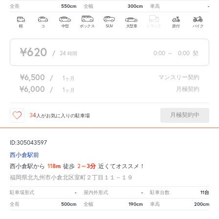
550cm
300cm
-
全長
全幅
車高
軽
コ
中型
ボックス
SUV
大型車
トラック
原付
バイク
¥620
/
24
0:00
～
0:00
契
時間
¥6,500
マンスリー契約
/
1
ヶ月
¥6,000
月極契約
/
1
ヶ月
月極契約中
34
人が
お気に入りの駐車場
ID:305043597
西小倉駅前
118m
2～3分
西小倉駅から
徒歩
近くてオススメ！
福岡県北九州市小倉北区室町２丁目１１－１９
-
-
11台
駐車場形式
屋内外形式
駐車台数
500cm
190cm
200cm
全長
全幅
車高