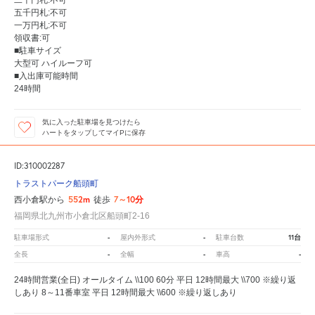
五千円札:不可
一万円札:不可
領収書:可
■駐車サイズ
大型可 ハイルーフ可
■入出庫可能時間
24時間
気に入った駐車場を見つけたら
ハートをタップしてマイPに保存
ID:310002287
トラストパーク船頭町
552m
7～10分
西小倉駅から
徒歩
福岡県北九州市小倉北区船頭町2-16
-
-
11台
駐車場形式
屋内外形式
駐車台数
-
-
-
全長
全幅
車高
24時間営業(全日) オールタイム \\100 60分 平日 12時間最大 \\700 ※繰り返
しあり 8～11番車室 平日 12時間最大 \\600 ※繰り返しあり