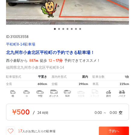
ID:310053558
平松町8-14駐車場
北九州市小倉北区平松町の予約できる駐車場！
887m
12～17分
西小倉駅から
徒歩
予約できてオススメ！
福岡県北九州市小倉北区平松町8-14
平置き
屋内
1台
駐車場形式
屋内外形式
駐車台数
600cm
290cm
225cm
全長
全幅
車高
軽
コ
中型
ボックス
SUV
大型車
トラック
原付
バイク
¥500
/
24
0:00
～
0:00
空
時間
予約へ
17
人が
お気に入りの駐車場