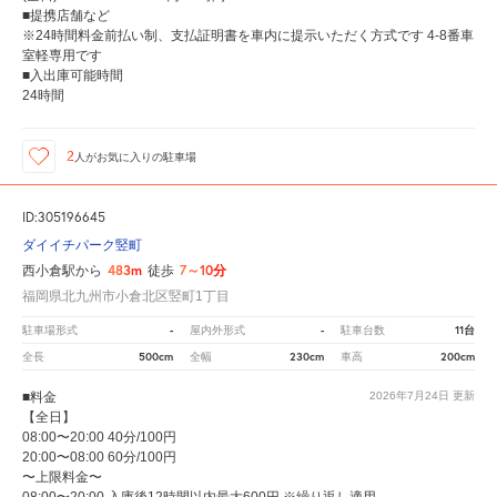
■提携店舗など
※24時間料金前払い制、支払証明書を車内に提示いただく方式です 4-8番車
室軽専用です
■入出庫可能時間
24時間
2
人が
お気に入りの駐車場
ID:305196645
ダイイチパーク竪町
483m
7～10分
西小倉駅から
徒歩
福岡県北九州市小倉北区竪町1丁目
-
-
11台
駐車場形式
屋内外形式
駐車台数
500cm
230cm
200cm
全長
全幅
車高
■料金
2026年7月24日
更新
【全日】
08:00〜20:00 40分/100円
20:00〜08:00 60分/100円
〜上限料金〜
08:00〜20:00 入庫後12時間以内最大600円 ※繰り返し適用