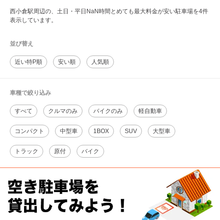
西小倉駅周辺の、土日・平日NaN時間とめても最大料金が安い駐車場を4件
表示しています。
並び替え
近い特P順
安い順
人気順
車種で絞り込み
すべて
クルマのみ
バイクのみ
軽自動車
コンパクト
中型車
1BOX
SUV
大型車
トラック
原付
バイク