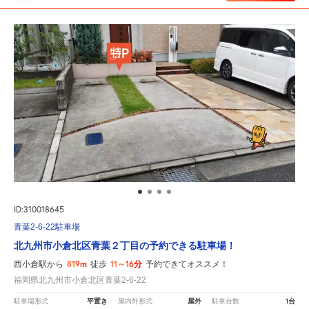
ID:310018645
青葉2-6-22駐車場
北九州市小倉北区青葉２丁目の予約できる駐車場！
819m
11～16分
西小倉駅から
徒歩
予約できてオススメ！
福岡県北九州市小倉北区青葉2-6-22
平置き
屋外
1台
駐車場形式
屋内外形式
駐車台数