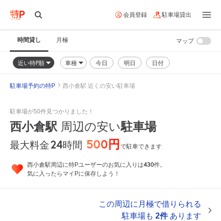
会員登録
駐車場貸出
時間貸し
月極
マップ
近い特P順
車種
今日
明日
日付
駐車場予約の特P
西小倉駅 近くの安い駐車場
駐車場が50件見つかりました！
西小倉駅
周辺の安い
駐車場
500円
24
時間
最大料金
で駐車できます
430
西小倉駅周辺に特Pユーザーのお気に入りは
件。
気に入ったらマイPに保存しよう！
この周辺に月極で借りられる
駐車場も
2件
あります