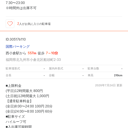
7:30〜23:00
※時間外は出庫不可
2
人が
お気に入りの駐車場
ID:305176110
国際パーキング
557m
7～10分
西小倉駅から
徒歩
福岡県北九州市小倉北区船頭町2-33
-
-
-
駐車場形式
屋内外形式
駐車台数
-
-
210cm
全長
全幅
車高
■上限料金
2026年7月24日
更新
(平日)12時間最大 800円
(土日祝)12時間最大 1,000円
【通常駐車料金】
(全日)8:00〜24:00 100円 20分
(全日)24:00〜8:00 100円 60分
■駐車サイズ
ハイルーフ可
■入出庫可能時間