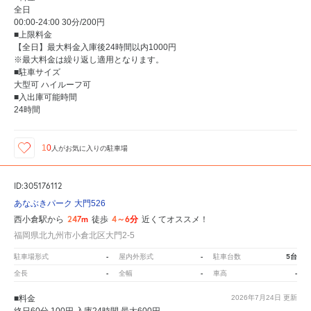
全日
00:00-24:00 30分/200円
■上限料金
【全日】最大料金入庫後24時間以内1000円
※最大料金は繰り返し適用となります。
■駐車サイズ
大型可 ハイルーフ可
■入出庫可能時間
24時間
10
人が
お気に入りの駐車場
ID:305176112
あなぶきパーク 大門526
247m
4～6分
西小倉駅から
徒歩
近くてオススメ！
福岡県北九州市小倉北区大門2-5
-
-
5台
駐車場形式
屋内外形式
駐車台数
-
-
-
全長
全幅
車高
■料金
2026年7月24日
更新
終日60分 100円 入庫24時間 最大600円