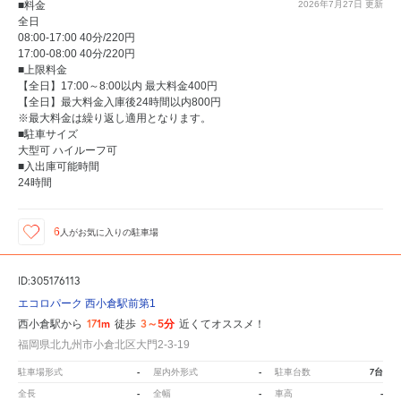
■料金
2026年7月27日
更新
全日
08:00-17:00 40分/220円
17:00-08:00 40分/220円
■上限料金
【全日】17:00～8:00以内 最大料金400円
【全日】最大料金入庫後24時間以内800円
※最大料金は繰り返し適用となります。
■駐車サイズ
大型可 ハイルーフ可
■入出庫可能時間
24時間
6
人が
お気に入りの駐車場
ID:305176113
エコロパーク 西小倉駅前第1
171m
3～5分
西小倉駅から
徒歩
近くてオススメ！
福岡県北九州市小倉北区大門2-3-19
-
-
7台
駐車場形式
屋内外形式
駐車台数
-
-
-
全長
全幅
車高