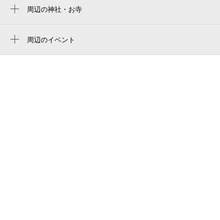
ライブスポット ワウ（ＷＯＷ）
周辺の神社・お寺
周辺に神社・お寺が見つかりませんでした。
烏丸
周辺のイベント
家茂芽旅館
砂塵の迷宮6 in リバーウォーク北九
河合塾 北九州校
州
有限会社ボイスアート
砂塵の迷宮6 北九州ラウンド
コンプレート西小倉
小倉カーブーツ（9月）
西小倉駅前
小倉カーブーツ（8月）
西日本工業大学 小倉キャンパス
初心者向け マラソン試走会ラン イン北
九州 約14 21 34キロ キロ約7分半～8
レコーディング＆レンタルスタジオ・グル
分半
ーヴミュージック
初心者向け マラソン試走会ラン イン北
坂上写真館
九州 約9 14 21 34キロ 約7～8分
小倉駅北ic