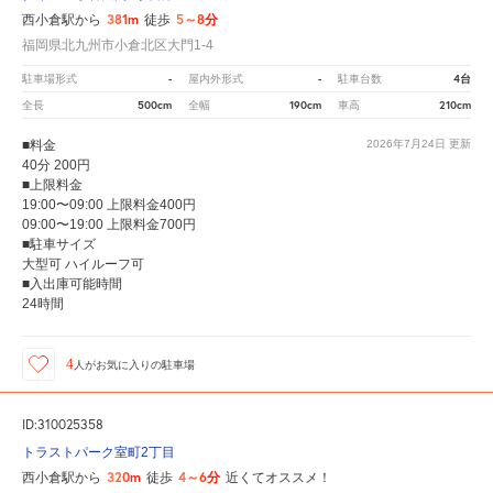
381m
5～8分
西小倉駅から
徒歩
福岡県北九州市小倉北区大門1-4
-
-
4台
駐車場形式
屋内外形式
駐車台数
500cm
190cm
210cm
全長
全幅
車高
■料金
2026年7月24日
更新
40分 200円
■上限料金
19:00〜09:00 上限料金400円
09:00〜19:00 上限料金700円
■駐車サイズ
大型可 ハイルーフ可
■入出庫可能時間
24時間
4
人が
お気に入りの駐車場
ID:310025358
トラストパーク室町2丁目
320m
4～6分
西小倉駅から
徒歩
近くてオススメ！