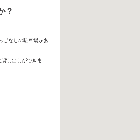
か？
っぱなしの駐車場があ
に貸し出しができま
。