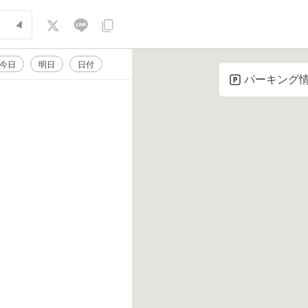
今日
明日
日付
パーキング