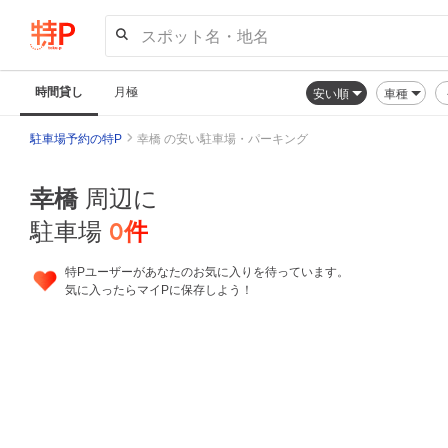
スポット名・地名
時間貸し
月極
安い順
車種
駐車場予約の特P
幸橋 の安い駐車場・パーキング
幸橋
周辺に
0
件
駐車場
特Pユーザーがあなたのお気に入りを待っています。
気に入ったらマイPに保存しよう！