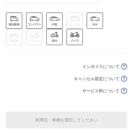
空き1
8:00～17:30
8月26日 (水)
¥750
空き1
8:00～17:30
8月27日 (木)
¥750
空き1
インボイスについて
キャンセル規定について
8:00～17:30
8月28日 (金)
¥750
サービス料について
空き1
・・・
利用日・車種を選択してください
8:00～17:30
8月31日 (月)
¥750