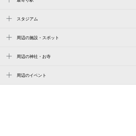
矢作橋駅
中岡崎駅
スタジアム
周辺にスタジアムが見つかりませんでした。
岡崎公園前駅
周辺の施設・スポット
panasonic shop プラスでんき しんかい
シャルール
周辺の神社・お寺
竊樹社
やはぎ川
福万寺
周辺のイベント
岡崎市西部地域交流センター やはぎかん
周辺にイベントが見つかりませんでした。
誓願寺
岡崎市 やはぎかん
岡崎市役所 矢作支所
矢作保育園
中部仲人会ラニ・ブライダル岡崎
矢作橋停車場線