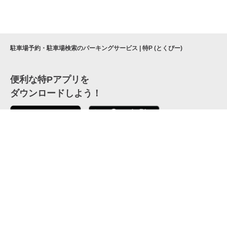
駐車場予約・駐車場検索のパーキングサービス | 特P (とくぴー)
便利な特Pアプリを
ダウンロードしよう！
ここから「インストール」して、便利な特Pアプリを
公式 X
GETしよう
公式 Facebook