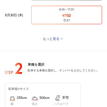
8:00～17:30
8月20日 (木)
¥750
空き1
もっと見る
8:00～17:30
8月21日 (金)
¥750
空き1
・・・
2
車種を選択
駐車する車種を選択し、ナンバーを入力してください。
STEP
8:00～17:30
8月24日 (月)
¥750
空き1
駐車場のサイズ
255cm
500cm
不可
8:00～17:30
幅
長さ
ハイルーフ
8月25日 (火)
¥750