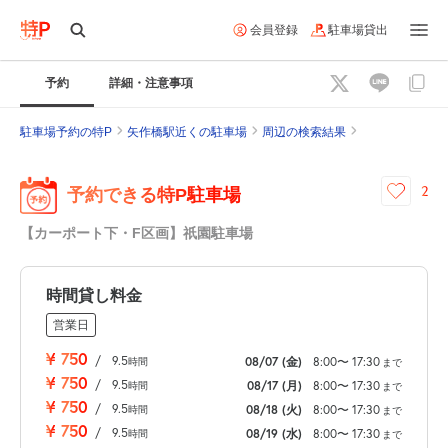
会員登録
駐車場貸出
予約
詳細・注意事項
駐車場予約の特P
矢作橋駅近くの駐車場
周辺の検索結果
2
予約できる特P駐車場
【カーポート下・F区画】祇園駐車場
時間貸し料金
営業日
¥
750
/
9.5
08/07
(金)
8:00
〜
17:30
時間
まで
¥
750
/
9.5
08/17
(月)
8:00
〜
17:30
時間
まで
¥
750
/
9.5
08/18
(火)
8:00
〜
17:30
時間
まで
¥
750
/
9.5
08/19
(水)
8:00
〜
17:30
時間
まで