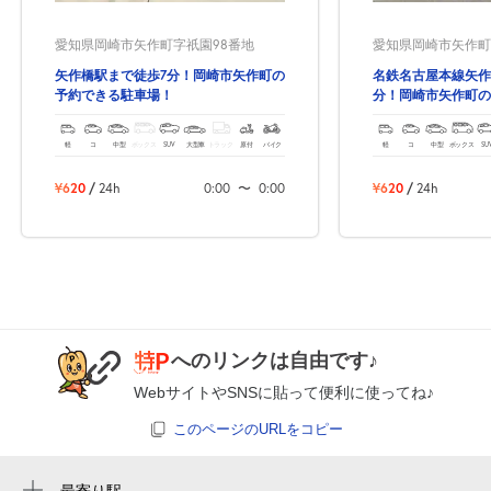
愛知県岡崎市矢作町字祇園98番地
愛知県岡崎市矢作町
矢作橋駅まで徒歩7分！岡崎市矢作町の
名鉄名古屋本線矢作
予約できる駐車場！
分！岡崎市矢作町の
場！
軽
コ
中型
ボックス
SUV
大型車
トラック
原付
バイク
軽
コ
中型
ボックス
SU
¥620
/
24h
0:00
〜
0:00
¥620
/
24h
へのリンクは自由です♪
WebサイトやSNSに貼って便利に使ってね♪
このページのURLをコピー
最寄り駅