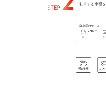
2
駐車する車種を
STEP
9月5日 (土)
駐車場のサイズ
270cm
幅
長
9月6日 (日)