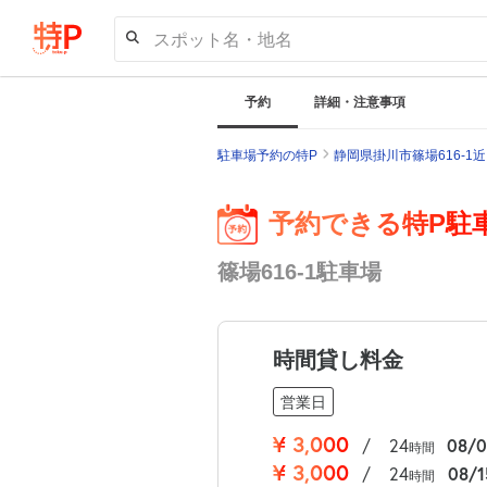
スポット名・地名
予約
詳細・注意事項
駐車場予約の特P
静岡県掛川市篠場616-1
予約できる特P駐
篠場616-1駐車場
時間貸し料金
営業日
¥
3,000
/
24
08/
時間
¥
3,000
/
24
08/
時間