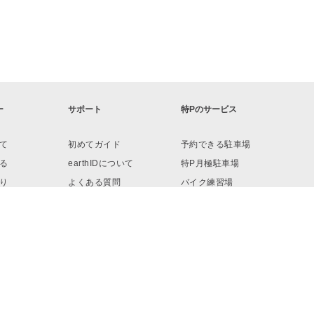
ー
サポート
特Pのサービス
て
初めてガイド
予約できる駐車場
る
earthIDについて
特P月極駐車場
り
よくある質問
バイク練習場
ロード
お問い合わせ
リンク・素材