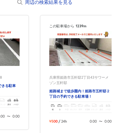
周辺の検索結果を見る
この駐車場から
1239m
兵庫県姫路市五軒邸2丁目43サワーメ
8
ゾン五軒邸
できる駐車
姫路城まで徒歩圏内！姫路市五軒邸２
丁目の予約できる駐車場！
トラック
原付
バイク
軽
コ
中型
ボックス
SUV
大型車
トラック
原付
バイク
:00
〜
0:00
¥500
/
24h
0:00
〜
0:00