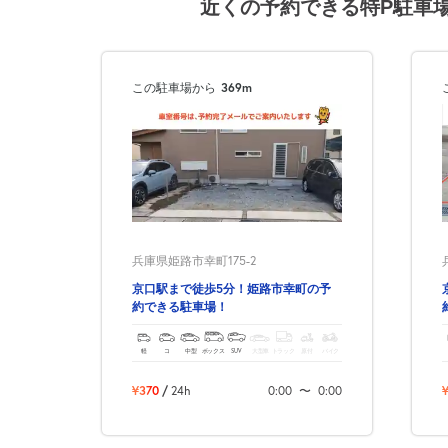
近くの予約できる特P駐車
この駐車場から
369m
兵庫県姫路市幸町175-2
京口駅まで徒歩5分！姫路市幸町の予
約できる駐車場！
軽
コ
中型
ボックス
SUV
大型車
トラック
原付
バイク
¥370
/
24h
0:00
〜
0:00