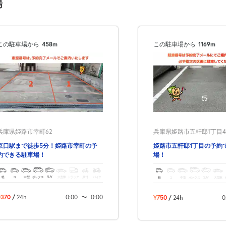
場
この駐車場から
458m
この駐車場から
1169m
兵庫県姫路市幸町62
兵庫県姫路市五軒邸1丁目4
京口駅まで徒歩5分！姫路市幸町の予
姫路市五軒邸1丁目の予約
約できる駐車場！
場！
軽
コ
中型
ボックス
SUV
大型車
トラック
原付
バイク
軽
コ
中型
ボックス
SUV
大型車
¥370
/
24h
0:00
〜
0:00
¥750
/
24h
0