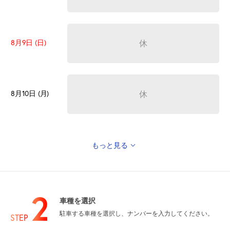
8月9日 (日)
休
8月10日 (月)
休
もっと見る
8月11日 (火)
休
山の日
2
車種を選択
駐車する車種を選択し、ナンバーを入力してください。
8月12日 (水)
休
STEP