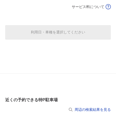
8月17日 (月)
休
サービス料について
8月18日 (火)
休
利用日・車種を選択してください
8月19日 (水)
休
8月20日 (木)
休
近くの予約できる特P駐車場
8月21日 (金)
休
周辺の検索結果を見る