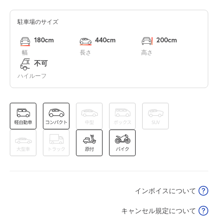
駐車場のサイズ
8月13日 (木)
休
180cm
440cm
200cm
幅
長さ
高さ
不可
ハイルーフ
8月14日 (金)
休
8月15日 (土)
休
8月16日 (日)
休
インボイスについて
キャンセル規定について