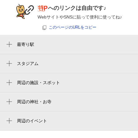
8月26日 (水)
休
へのリンクは自由です♪
WebサイトやSNSに貼って便利に使ってね♪
このページのURLをコピー
8月27日 (木)
休
最寄り駅
周辺に最寄り駅が見つかりませんでした。
スタジアム
8月28日 (金)
休
周辺にスタジアムが見つかりませんでした。
周辺の施設・スポット
かじまのおおきい公園
8月29日 (土)
休
常滑市立梶間授産所
周辺の神社・お寺
周辺に神社・お寺が見つかりませんでした。
かじまのちいさい公園
周辺のイベント
奥条児童遊園
8月30日 (日)
休
周辺にイベントが見つかりませんでした。
井戸田公園