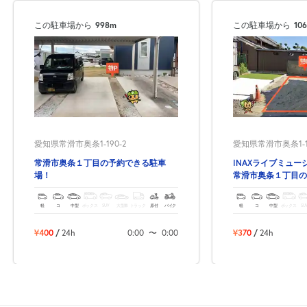
この駐車場から
998m
この駐車場から
10
8月22日 (土)
休
8月23日 (日)
休
愛知県常滑市奥条1-190-2
愛知県常滑市奥条1-1
常滑市奥条１丁目の予約できる駐車
INAXライブミュ
場！
常滑市奥条１丁目の
8月24日 (月)
休
場！
軽
コ
中型
ボックス
SUV
大型車
トラック
原付
バイク
軽
コ
中型
ボックス
SU
¥400
/
24h
0:00
〜
0:00
¥370
/
24h
8月25日 (火)
休