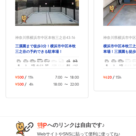
8月22日 (土)
休
神奈川県横浜市中区本牧三之谷43-16
神奈川県横浜市中区本
8月23日 (日)
休
三溪園まで徒歩3分！横浜市中区本牧
横浜市中区本牧三之
三之谷の予約できる駐車場！
車場！三溪園も徒歩
軽
コ
中型
ボックス
SUV
大型車
トラック
原付
バイク
軽
コ
中型
ボックス
SU
8月24日 (月)
休
¥500
/
11h
7:00
〜
18:00
¥620
/
15h
¥500
/
4h
18:00
〜
22:00
8月25日 (火)
休
へのリンクは自由です♪
8月26日 (水)
休
WebサイトやSNSに貼って便利に使ってね♪