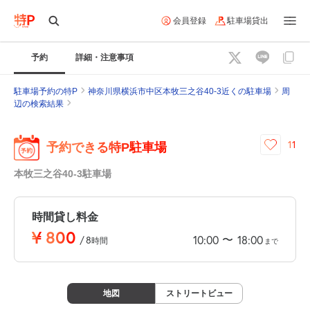
会員登録
駐車場貸出
予約
詳細・注意事項
駐車場予約の特P
神奈川県横浜市中区本牧三之谷40-3近くの駐車場
周
辺の検索結果
11
予約できる特P駐車場
本牧三之谷40-3駐車場
時間貸し料金
¥
800
〜
10:00
18:00
/
8
時間
まで
地図
ストリートビュー