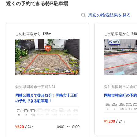
近くの予約できる特P駐車場
周辺の検索結果を見る
この駐車場から
125m
この駐車場から
21
愛知県岡崎市十王町2-24
愛知県岡崎市祐金町1-
岡崎公園まで徒歩12分！岡崎市十王町
岡崎市祐金町の予約
の予約できる駐車場！
軽
コ
中型
ボックス
SU
軽
コ
中型
ボックス
SUV
大型車
トラック
原付
バイク
¥1,200
/
24h
¥620
/
24h
0:00
〜
0:00