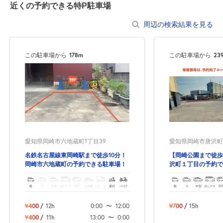
近くの予約できる特P駐車場
周辺の検索結果を見る
この駐車場から
178m
この駐車場から
23
愛知県岡崎市六地蔵町1丁目39
愛知県岡崎市唐沢町1
名鉄名古屋線東岡崎駅まで徒歩10分！
【岡崎公園まで徒歩
岡崎市六地蔵町の予約できる駐車場！
沢町１丁目の予約で
軽
コ
中型
ボックス
SUV
大型車
トラック
原付
バイク
軽
コ
中型
ボックス
SU
¥400
/
12h
0:00
〜
12:00
¥700
/
15h
¥400
/
11h
13:00
〜
0:00