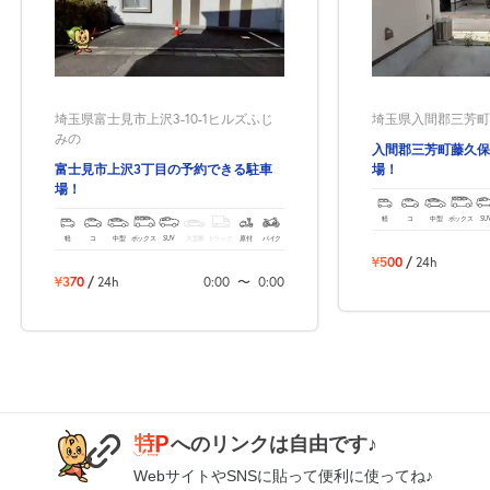
休
8月26日 (水)
埼玉県富士見市上沢3-10-1ヒルズふじ
埼玉県入間郡三芳町藤久
みの
入間郡三芳町藤久保
富士見市上沢3丁目の予約できる駐車
場！
休
8月27日 (木)
場！
軽
コ
中型
ボックス
SU
軽
コ
中型
ボックス
SUV
大型車
トラック
原付
バイク
¥500
/
24h
¥370
/
24h
0:00
〜
0:00
休
8月28日 (金)
休
8月29日 (土)
へのリンクは自由です♪
WebサイトやSNSに貼って便利に使ってね♪