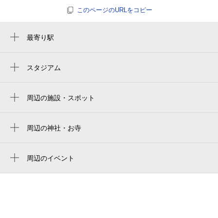
休
8月30日 (日)
このページのURLをコピー
最寄り駅
ふじみ野駅
休
8月31日 (月)
鶴瀬駅
スタジアム
周辺にスタジアムが見つかりませんでした。
周辺の施設・スポット
休
9月1日 (火)
メゾン金子
ヒルズふじみの
周辺の神社・お寺
周辺に神社・お寺が見つかりませんでした。
コムズふじみ野
休
9月2日 (水)
周辺のイベント
セイコーモータースクール
周辺にイベントが見つかりませんでした。
東台金山公園
コスモふじみ野c
休
9月3日 (木)
全国仲人連合会ふじみ野支部