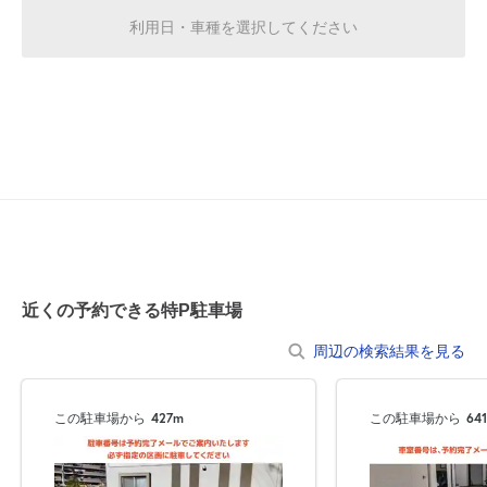
休
8月21日 (金)
利用日・車種を選択してください
休
8月22日 (土)
休
8月23日 (日)
近くの予約できる特P駐車場
休
8月24日 (月)
周辺の検索結果を見る
この駐車場から
427m
この駐車場から
64
休
8月25日 (火)