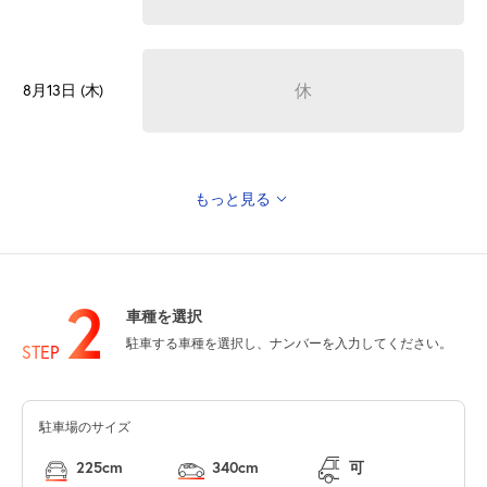
休
8月13日 (木)
もっと見る
休
8月14日 (金)
2
車種を選択
駐車する車種を選択し、ナンバーを入力してください。
休
8月15日 (土)
STEP
駐車場のサイズ
休
8月16日 (日)
225cm
340cm
可