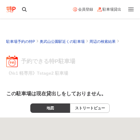
会員登録
駐車場貸出
駐車場予約の特P
奥武山公園駅近くの駐車場
周辺の検索結果
予約できる特P駐車場
《№1 軽専用》Tstage2 駐車場
この駐車場は現在貸出しをしておりません。
地図
ストリートビュー