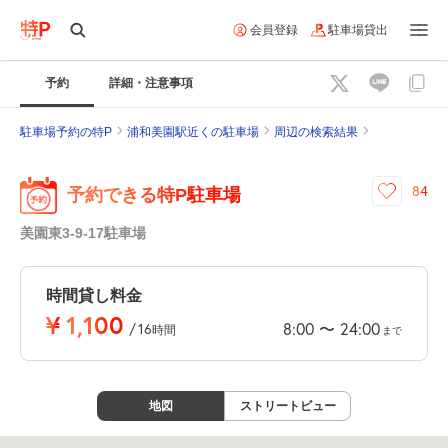
会員登録
駐車場貸出
予約
詳細・注意事項
駐車場予約の特P
浦和美園駅近くの駐車場
周辺の検索結果
84
予約できる特P駐車場
美園東3-9-17駐車場
時間貸し料金
¥
1,100
8:00
24:00
〜
/
16
時間
まで
地図
ストリートビュー