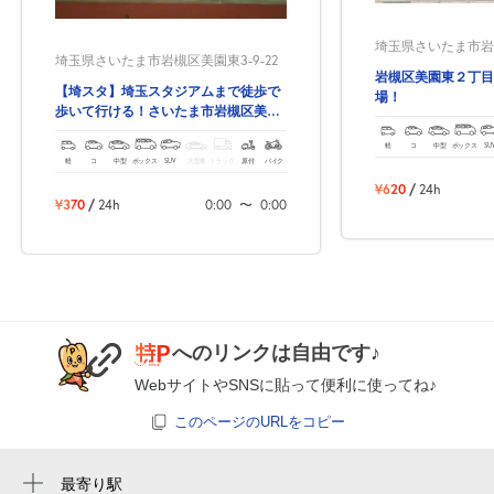
埼玉県さいたま市岩槻
埼玉県さいたま市岩槻区美園東3-9-22
岩槻区美園東２丁目
【埼スタ】埼玉スタジアムまで徒歩で
場！
歩いて行ける！さいたま市岩槻区美園
東3丁目の予約のできる駐車場‼
軽
コ
中型
ボックス
SU
軽
コ
中型
ボックス
SUV
大型車
トラック
原付
バイク
¥620
/
24h
¥370
/
24h
0:00
〜
0:00
へのリンクは自由です♪
WebサイトやSNSに貼って便利に使ってね♪
このページのURLをコピー
最寄り駅