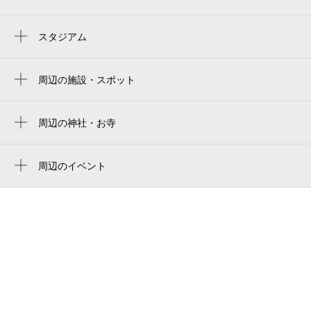
浦和美園駅
スタジアム
estadio saitama 2002
stade saitama 2002
周辺の施設・スポット
美園東3丁目公園
埼玉スタジアム２○○２
ティエラフェリス
周辺の神社・お寺
埼玉2002體育場
正福寺
美園東3丁目
Saitama Stadium 2002
八幡社
周辺のイベント
東洋印刷株式会社 東日本営業本部・情報処
埼玉2002体育场
第12回 浦和美園まつり＆花火大会
理センター
사이타마 스타디움 2002
ピー・シー・エス 埼玉営業所
埼玉スタジアム2002
美園東2丁目第三公園
埼玉スタジアム2〇〇2
ドラックストアセキ浦和美園店
unicus urawa misono
ウニクス浦和美園