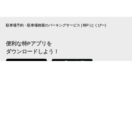
駐車場予約・駐車場検索のパーキングサービス | 特P (とくぴー)
便利な特Pアプリを
ダウンロードしよう！
ここから「インストール」して、便利な特Pアプリを
公式 X
GETしよう
公式 Facebook