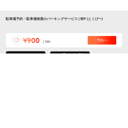
駐車場予約・駐車場検索のパーキングサービス | 特P (とくぴー)
便利な特Pアプリを
¥900
予約へ
/
24h
ダウンロードしよう！
ここから「インストール」して、便利な特Pアプリを
公式 X
GETしよう
公式 Facebook