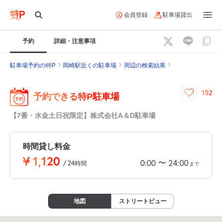
会員登録
駐車場貸出
予約
詳細・注意事項
駐車場予約の特P
岡崎駅近くの駐車場
周辺の検索結果
152
予約できる特P駐車場
【7番・水金土日祝限定】株式会社A＆D駐車場
時間貸し料金
¥
1,120
〜
0:00
24:00
/
24
時間
まで
地図
ストリートビュー