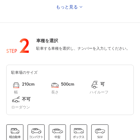
もっと見る
0:00～24:00
8月12日 (水)
¥1,120
空き1
2
車種を選択
0:00～24:00
駐車する車種を選択し、ナンバーを入力してください。
8月13日 (木)
¥1,120
STEP
空き1
駐車場のサイズ
0:00～24:00
8月14日 (金)
¥1,120
210cm
500cm
可
空き1
幅
長さ
ハイルーフ
不可
0:00～24:00
ローダウン
8月15日 (土)
¥1,120
空き1
0:00～24:00