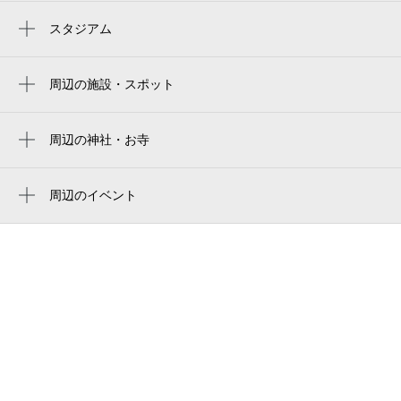
0:00～24:00
スタジアム
8月30日 (日)
¥1,120
周辺にスタジアムが見つかりませんでした。
空き1
周辺の施設・スポット
ABホテル岡崎
8月31日 (月)
休
トン・ガリアーノ jr岡崎駅前店
周辺の神社・お寺
愛知教会
天海 岡崎駅前店
周辺のイベント
居.酒.屋.ほだら~ 岡崎駅前店
周辺にイベントが見つかりませんでした。
9月1日 (火)
休
七田式岡崎駅前教室
ララシャンスＯＫＡＺＡＫＩ 迎賓館
0:00～24:00
羽根東町民館
9月2日 (水)
¥900
岡崎駅前郵便局
空き1
岡崎駅東口 タクシー乗降場
0:00～24:00
岡崎警察署岡崎駅前交番
9月3日 (木)