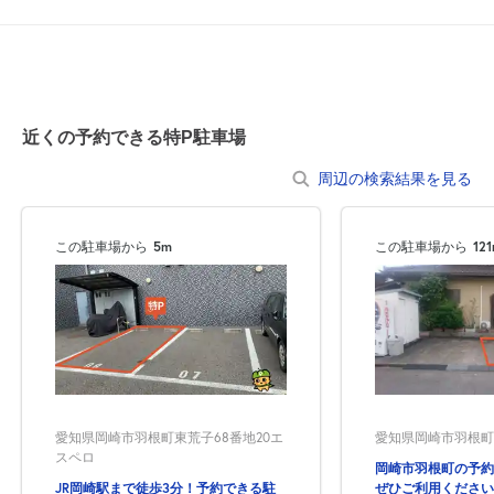
0:00～24:00
8月21日 (金)
¥1,120
空き1
近くの予約できる特P駐車場
0:00～24:00
8月22日 (土)
¥1,120
周辺の検索結果を見る
空き1
この駐車場から
5m
この駐車場から
12
0:00～24:00
8月23日 (日)
¥1,120
空き1
8月24日 (月)
休
愛知県岡崎市羽根町東荒子68番地20エ
愛知県岡崎市羽根町
スペロ
岡崎市羽根町の予約
JR岡崎駅まで徒歩3分！予約できる駐
ぜひご利用ください(