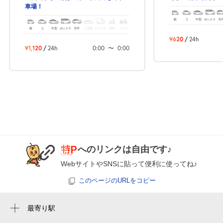
8月25日 (火)
休
車場！
軽
コ
中型
ボックス
SU
軽
コ
中型
ボックス
SUV
大型車
トラック
原付
バイク
¥620
/
24h
0:00～24:00
¥1,120
/
24h
0:00
〜
0:00
8月26日 (水)
¥1,120
空き1
0:00～24:00
8月27日 (木)
¥1,120
空き1
0:00～24:00
へのリンクは自由です♪
8月28日 (金)
¥1,120
空き1
WebサイトやSNSに貼って便利に使ってね♪
このページのURLをコピー
0:00～24:00
8月29日 (土)
¥1,120
最寄り駅
空き1
岡崎駅