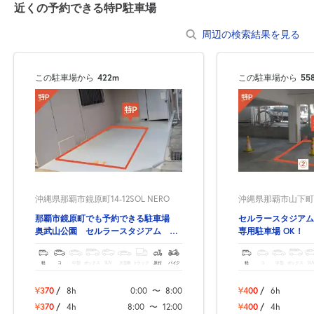
近くの予約できる特P駐車場
周辺の検索結果を見る
この駐車場から
422m
この駐車場から
55
沖縄県那覇市鏡原町14-12SOL NERO
沖縄県那覇市山下町8
那覇市鏡原町でも予約できる駐車場
セルラースタジアム
奥武山公園 セルラースタジアム 奥
専用駐車場 OK！
武山公園駅
軽
コ
中型
ボックス
SUV
大型車
トラック
原付
バイク
軽
コ
中型
ボックス
SU
¥370
/
8h
0:00
〜
8:00
¥400
/
6h
¥370
/
4h
8:00
〜
12:00
¥400
/
4h