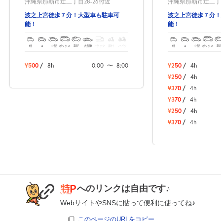
沖縄県那覇市辻二丁目28-26付近
沖縄県那覇市辻二丁目
波之上宮徒歩７分！大型車も駐車可
波之上宮徒歩７分！
能！
能！
軽
コ
中型
ボックス
SUV
大型車
トラック
原付
バイク
軽
コ
中型
ボックス
SU
¥500
/
8h
0:00
〜
8:00
¥250
/
4h
¥250
/
4h
¥370
/
4h
¥370
/
4h
¥250
/
4h
¥370
/
4h
へのリンクは自由です♪
WebサイトやSNSに貼って便利に使ってね♪
このページのURLをコピー