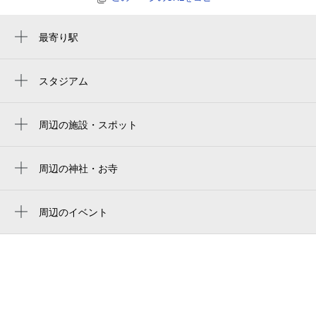
最寄り駅
旭橋駅
県庁前駅
スタジアム
Okinawa Cellular Stadium Naha
美栄橋駅
오키나와 셀룰러 스타디움
周辺の施設・スポット
神宮会館
沖縄セルラースタジアム那覇
神宮會館
周辺の神社・お寺
波上山三光院 護国寺
スタジオニューアート《 ＳＴＵＤＩＯＮＵ
ＡＲＴ 》
護国寺
周辺のイベント
周辺にイベントが見つかりませんでした。
ダイビングサプライヤー ＳＭＩＬＥ ｉ
久米至聖廟
ｎ Ｏｋｉｎａｗａ
波上宮
ダイビングサプライヤーＳＭＩＬＥ
サンスイ