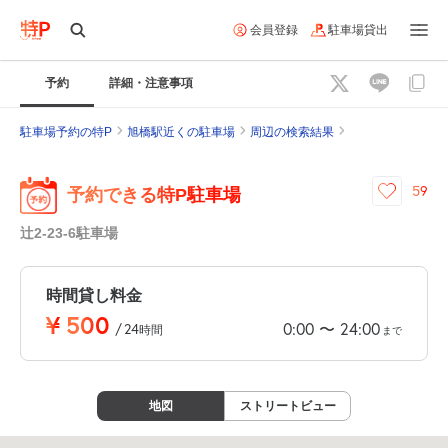
会員登録
駐車場貸出
予約
詳細・注意事項
駐車場予約の特P
旭橋駅近くの駐車場
周辺の検索結果
59
予約できる特P駐車場
辻2-23-6駐車場
時間貸し料金
¥
500
0:00
24:00
〜
/
24
時間
まで
地図
ストリートビュー