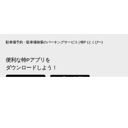
駐車場予約・駐車場検索のパーキングサービス | 特P (とくぴー)
便利な特Pアプリを
ダウンロードしよう！
ここから「インストール」して、便利な特Pアプリを
公式 X