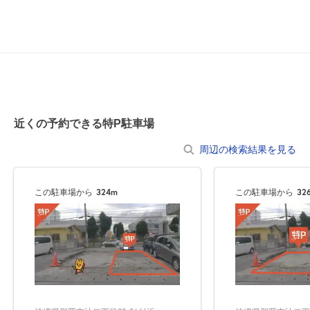
近くの予約できる特P駐車場
周辺の検索結果を見る
この駐車場から
324m
この駐車場から
32