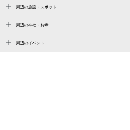
jfe晴れの国スタジアム（旧・シティライト
周辺の施設・スポット
岡山駅前駅
8:30～18:00
スタジアム）
asimo大奈ビル
9月1日 (火)
¥700
城下駅
jfe harenokuni stadium
空き1
岡山地方法務局
周辺の神社・お寺
郵便局前駅
妙応寺
陸上競技場 （jfe晴れの国スタジアム）
岡山法務総合庁舎
8:30～18:00
県庁通り駅
okayama dome
周辺のイベント
西川緑道公園筋
9月2日 (水)
¥700
サーカス！～ようこそ夢の世界へ～
田町駅
空き1
肥田弘昭法律事務所
ROOF TOP BEER GARDEN 2026
新西大寺町筋駅
岡山市立岡山後楽館中学校
8:30～18:00
第3回 こころの日フェスタ
西川原駅
9月3日 (木)
¥700
岡山地方裁判所
空き1
西大寺町駅
ワンダフルワールド
8:30～18:00
信金中央金庫 岡山支店
9月4日 (金)
¥700
岡山家庭裁判所
空き1
セコム（株） 岡山統轄支社
okayama kōrakukan high school