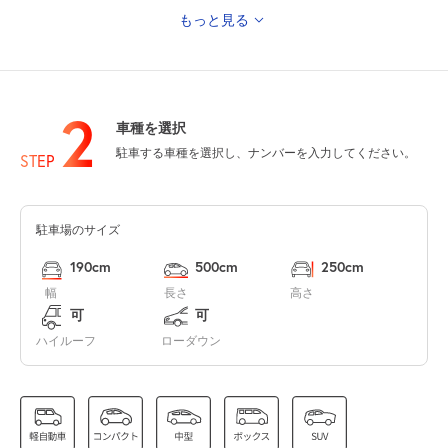
もっと見る
0:00～24:00
8月14日 (金)
¥870
空き1
2
車種を選択
0:00～24:00
駐車する車種を選択し、ナンバーを入力してください。
8月15日 (土)
¥870
STEP
満
駐車場のサイズ
0:00～24:00
8月16日 (日)
¥870
190cm
500cm
250cm
空き1
幅
長さ
高さ
可
可
0:00～24:00
ハイルーフ
ローダウン
8月17日 (月)
¥870
空き1
8:30～18:00