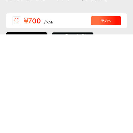
便利な特Pアプリを
¥700
予約へ
/
9.5h
ダウンロードしよう！
ここから「インストール」して、便利な特Pアプリを
公式 X
GETしよう
公式 Facebook
特P
会員・利用規約