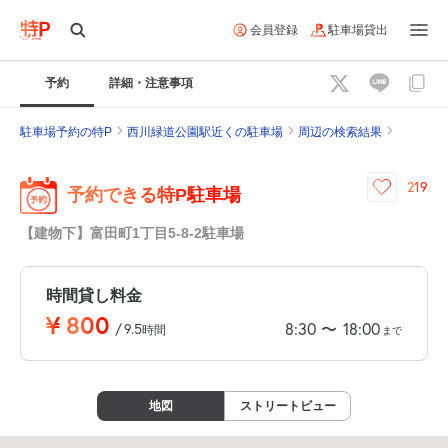
会員登録
駐車場貸出
予約
詳細・注意事項
駐車場予約の特P
西川緑道公園駅近くの駐車場
周辺の検索結果
219
予約できる特P駐車場
【建物下】富田町1丁目5-8-2駐車場
時間貸し料金
¥
800
8:30
18:00
〜
/
9.5
時間
まで
地図
ストリートビュー