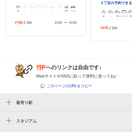
8月27日 (木)
¥870
２丁目の予約できる
空き1
軽
コ
中型
ボックス
SUV
大型車
トラック
原付
バイク
軽
コ
中型
ボックス
SU
¥700
/
24h
0:00
〜
0:00
8:30～18:00
¥870
/
24h
8月28日 (金)
¥870
空き1
休
8月29日 (土)
へのリンクは自由です♪
WebサイトやSNSに貼って便利に使ってね♪
このページのURLをコピー
休
8月30日 (日)
最寄り駅
西川緑道公園駅
8:30～18:00
8月31日 (月)
柳川駅
¥870
スタジアム
空き1
citylight stadium
岡山駅