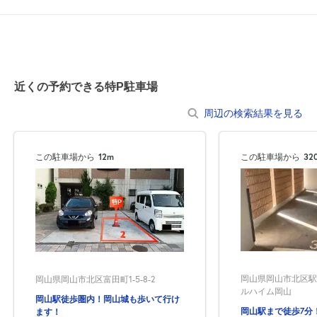
休
8月23日 (日)
近くの予約できる特P駐車場
8:30～18:00
8月24日 (月)
周辺の検索結果を見る
¥870
空き1
この駐車場から
12m
この駐車場から
32
8:30～18:00
8月25日 (火)
¥870
空き1
8:30～18:00
8月26日 (水)
¥870
空き1
岡山県岡山市北区駅前
岡山県岡山市北区富田町1-5-8-2
ルハイム岡山
岡山駅徒歩圏内！岡山城も歩いて行け
8:30～18:00
岡山駅まで徒歩7分
ます！