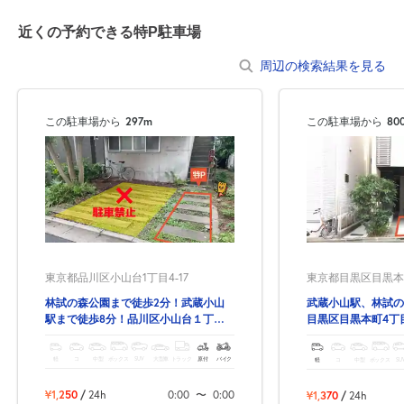
近くの予約できる特P駐車場
周辺の検索結果を見る
この駐車場から
297m
この駐車場から
80
東京都品川区小山台1丁目4-17
東京都目黒区目黒本町
林試の森公園まで徒歩2分！武蔵小山
武蔵小山駅、林試の
駅まで徒歩8分！品川区小山台１丁目
目黒区目黒本町4丁
の予約できる駐車場！
軽
コ
中型
ボックス
SUV
大型車
トラック
原付
バイク
軽
コ
中型
ボックス
SU
¥1,250
/
24h
0:00
〜
0:00
¥1,370
/
24h